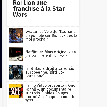
Roi Lion une
franchise à la Star
Wars
‘Avatar: La Voie de l’Eau’ sera
disponible sur Disney+ dès le
moi prochain
Netflix: les films originaux en
grosse perte de vitesse
‘Bird Box’ a droit à sa version
européenne: ‘Bird Box
Barcelona’
Prime Video présente « One
s
For All », un documentaire
sur trois Diables Rouges
tourné à la Coupe du monde
2022