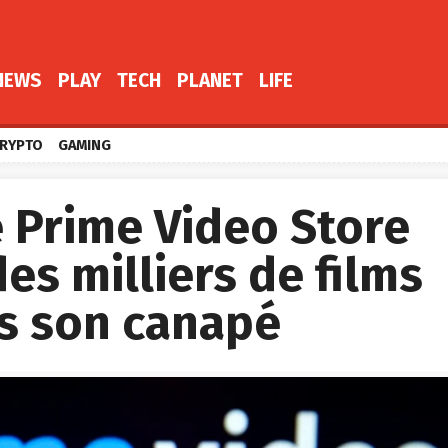
NEWS
PLAY
TECH
PLANET
LIFE
RYPTO
GAMING
 Prime Video Store
es milliers de films
is son canapé