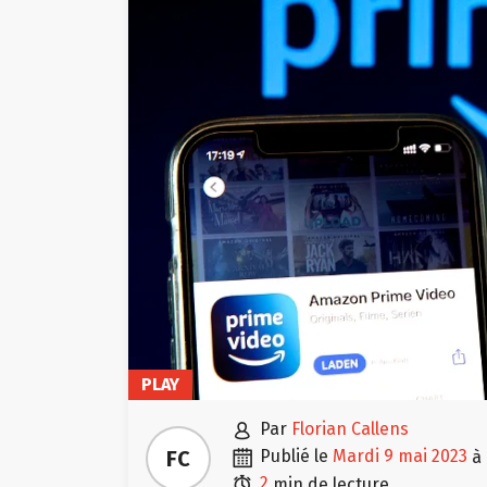
PLAY

par
Florian Callens

FC
publié le
mardi 9 mai 2023
à

2
min de lecture