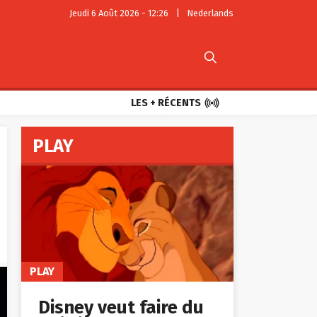
Jeudi 6 Août 2026 - 12:26
|
Nederlands


LES + RÉCENTS
PLAY
PLAY
Disney veut faire du