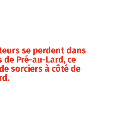
iteurs se perdent dans
s de Pré-au-Lard, ce
 de sorciers à côté de
rd.