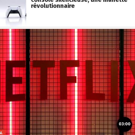
révolutionnaire
03:00
AL