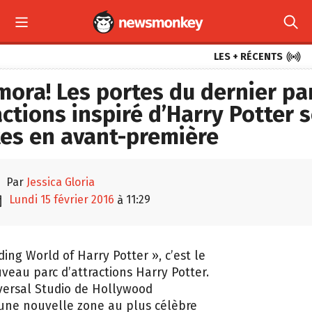



LES + RÉCENTS
ora! Les portes du dernier pa
actions inspiré d’Harry Potter 
es en avant-première

par
Jessica Gloria

lundi 15 février 2016
11:29
à
ing World of Harry Potter », c’est le
eau parc d’attractions Harry Potter.
versal Studio de Hollywood
une nouvelle zone au plus célèbre