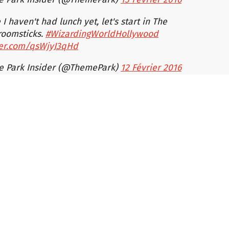
I haven't had lunch yet, let's start in The
roomsticks.
#WizardingWorldHollywood
tter.com/qsWjyJ3qHd
 Park Insider (@ThemePark)
12 Février 2016