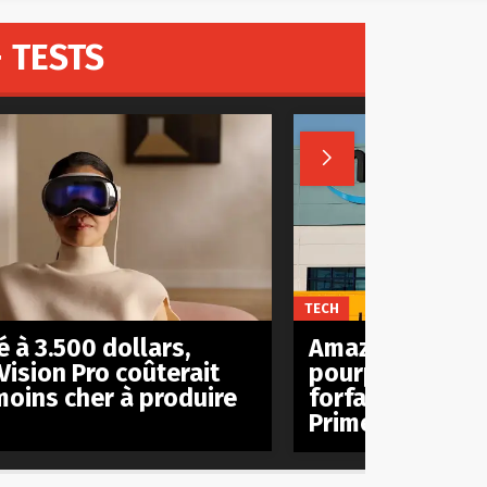
 TESTS

TECH
 à 3.500 dollars,
Amazon est act
Vision Pro coûterait
pourparlers pou
moins cher à produire
forfait mobile à
Prime