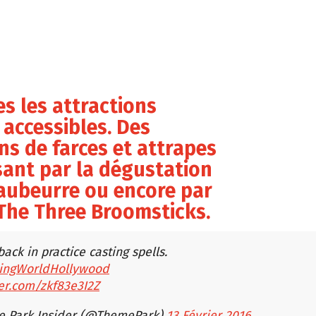
es les attractions
 accessibles. Des
s de farces et attrapes
ant par la dégustation
aubeurre ou encore par
The Three Broomsticks.
back in practice casting spells.
ingWorldHollywood
ter.com/zkf83e3I2Z
 Park Insider (@ThemePark)
13 Février 2016