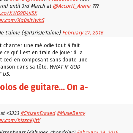
and until 3rd March at
@AccorH_Arena
???
/t.co/XWG9B4ij5X
tter.com/Xq0sIt1whS
 Je t'aime (@ParisJeTaime)
February 27, 2016
 chanter une mélodie tout à fait
e ce qu’il est en train de jouer à la
ut ceci en composant sans doute une
hanson dans sa tête.
WHAT IF GOD
 US.
solos de guitare… On a-
ast <3333
#CitizenErased
#MuseBercy
ter.com/hIzsnKjItY
lstenbeast (@hyper_chondriac)
February 29, 2016