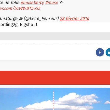
e de folie
#musebercy
#muse
??
tter.com/SzWWBT5o5Z
amaturge ॐ (@Livre_Penseur)
28 février 2016
cording2g, Bigshout