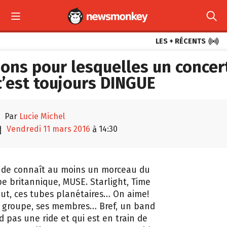



LES + RÉCENTS
sons pour lesquelles un concer
’est toujours DINGUE

par
Lucie Michel

vendredi 11 mars 2016
14:30
à
nde connaît au moins un morceau du
e britannique, MUSE. Starlight, Time
out, ces tubes planétaires… On aime!
e groupe, ses membres… Bref, un band
d pas une ride et qui est en train de