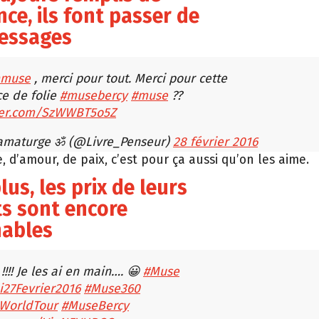
ce, ils font passer de
messages
muse
, merci pour tout. Merci pour cette
e de folie
#musebercy
#muse
??
tter.com/SzWWBT5o5Z
amaturge ॐ (@Livre_Penseur)
28 février 2016
, d’amour, de paix, c’est pour ça aussi qu’on les aime.
lus, les prix de leurs
ts sont encore
nables
 !!!! Je les ai en main…. 😀
#Muse
27Fevrier2016
#Muse360
WorldTour
#MuseBercy