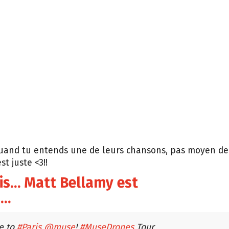
 quand tu entends une de leurs chansons, pas moyen de
st juste <3!!
uis… Matt Bellamy est
u…
e to
#Paris
@muse
!
#MuseDrones
Tour