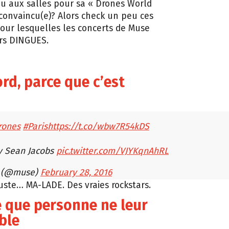
eu aux salles pour sa « Drones World
 convaincu(e)? Alors check un peu ces
pour lesquelles les concerts de Muse
rs DINGUES.
ord, parce que c’est
rones
#Paris
https://t.co/wbw7R54kDS
y Sean Jacobs
pic.twitter.com/VJYKqnAhRL
 (@muse)
February 28, 2016
juste… MA-LADE. Des vraies rockstars.
e que personne ne leur
ble