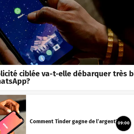
licité ciblée va-t-elle débarquer très 
hatsApp?
Comment Tinder gagne de l’argent?
09:00