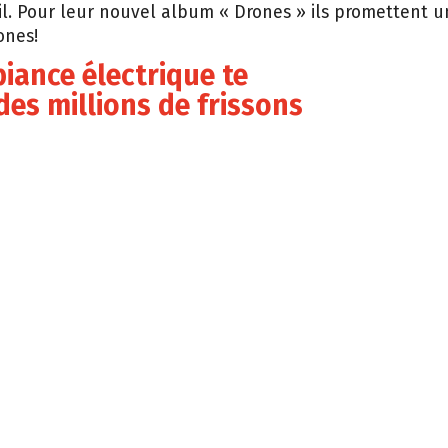
il. Pour leur nouvel album « Drones » ils promettent 
ones!
biance électrique te
es millions de frissons