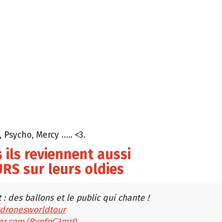
 Psycho, Mercy ….. <3.
s ils reviennent aussi
RS sur leurs oldies
t : des ballons et le public qui chante !
dronesworldtour
tter.com/RynfpC3mr9