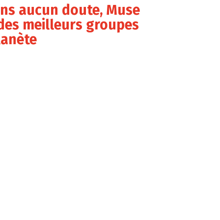
ans aucun doute, Muse
des meilleurs groupes
lanète