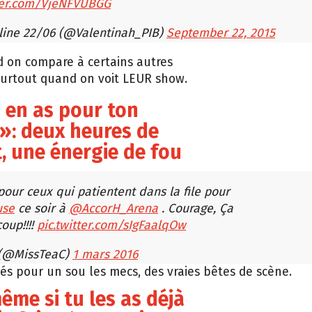
tter.com/VjeNFVUBGG
line 22/06 (@Valentinah_PIB)
September 22, 2015
d on compare à certains autres
 surtout quand on voit LEUR show.
u en as pour ton
»: deux heures de
, une énergie de fou
our ceux qui patientent dans la file pour
use
ce soir à
@AccorH_Arena
. Courage, Ça
coup!!!!
pic.twitter.com/sIgFaalqOw
 (@MissTeaC)
1 mars 2016
lés pour un sou les mecs, des vraies bêtes de scène.
même si tu les as déjà