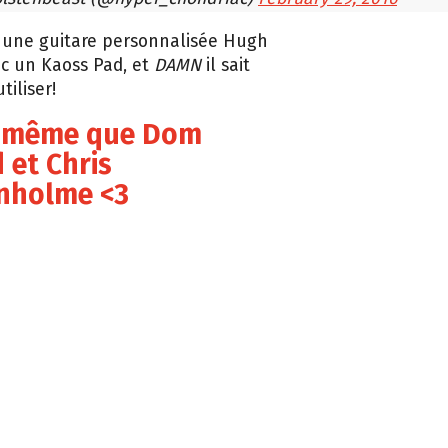
c une guitare personnalisée Hugh
c un Kaoss Pad, et
DAMN
il sait
iliser!
e même que Dom
 et Chris
nholme <3