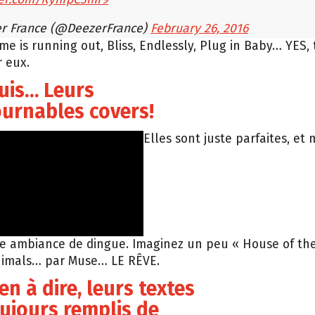
r France (@DeezerFrance)
February 26, 2016
ime is running out, Bliss, Endlessly, Plug in Baby… YES,
 eux.
puis… Leurs
urnables covers!
Elles sont juste parfaites, et
e ambiance de dingue. Imaginez un peu « House of the
nimals… par Muse… LE RÊVE.
ien à dire, leurs textes
ujours remplis de