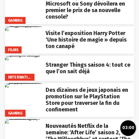
Microsoft ou Sony dévoilera en
premier le prix de sa nouvelle
console?
GAMING
Visite l’exposition Harry Potter
‘Une histoire de magie » depuis
ton canapé
FILMS
Stranger Things saison 4: tout ce
que l’on sait déjà
INTERNATIONAL
Des dizaines de jeux japonais en
promotion sur le PlayStation
Store pour traverser la fin du
confinement
GAMING
Nouveautés Netflix de la
03:00
semaine: ‘After Life’ saison 2,