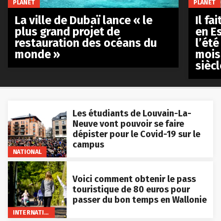
PLANET
PLANET
La ville de Dubaï lance « le
Il fa
plus grand projet de
en E
restauration des océans du
l’été
monde »
mois
siècl
Les étudiants de Louvain-La-
Neuve vont pouvoir se faire
dépister pour le Covid-19 sur le
campus
NATIONAL
Voici comment obtenir le pass
touristique de 80 euros pour
passer du bon temps en Wallonie
INTERNATIONAL