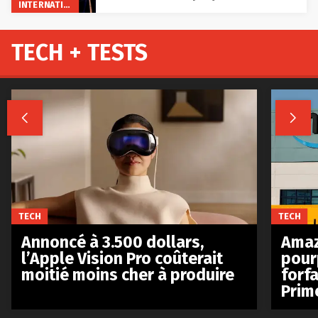
INTERNATIONAL
TECH + TESTS


TECH
TECH
Annoncé à 3.500 dollars,
Amaz
l’Apple Vision Pro coûterait
pour
moitié moins cher à produire
forfa
Prim