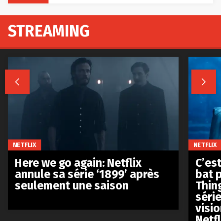
STREAMING


NETFLIX
NETFLIX
Here we go again: Netflix
C’est
annule sa série ‘1899’ après
bat p
seulement une saison
Thin
séri
visio
Netfl