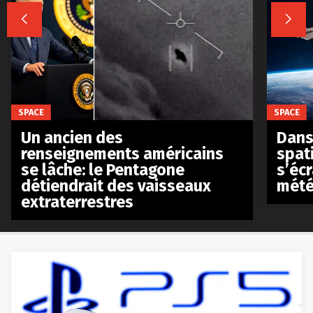


SPACE
SPACE
Un ancien des
Dans 
renseignements américains
spat
se lâche: le Pentagone
s’écr
détiendrait des vaisseaux
mété
extraterrestres