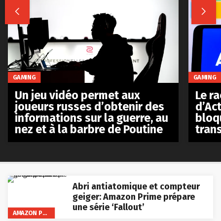


GAMING
GAMING
Le r
Un jeu vidéo permet aux
d’Act
joueurs russes d’obtenir des
bloq
informations sur la guerre, au
tran
nez et à la barbre de Poutine
Abri antiatomique et compteur
geiger: Amazon Prime prépare
une série ‘Fallout’
AMAZON PRIME VIDEO