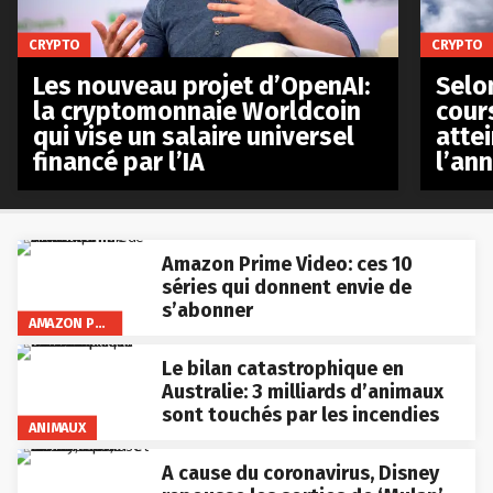
CRYPTO
CRYPTO
Les nouveau projet d’OpenAI:
Selo
la cryptomonnaie Worldcoin
cours
qui vise un salaire universel
atte
financé par l’IA
l’an
Amazon Prime Video: ces 10
séries qui donnent envie de
s’abonner
AMAZON PRIME VIDEO
Le bilan catastrophique en
Australie: 3 milliards d’animaux
sont touchés par les incendies
ANIMAUX
A cause du coronavirus, Disney