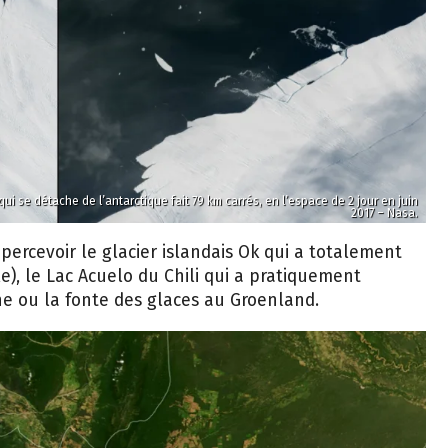
ui se détache de l’antarctique fait 79 km carrés, en l’espace de 2 jour en juin
2017 – Nasa.
percevoir le glacier islandais Ok qui a totalement
e), le Lac Acuelo du Chili qui a pratiquement
ne ou la fonte des glaces au Groenland.