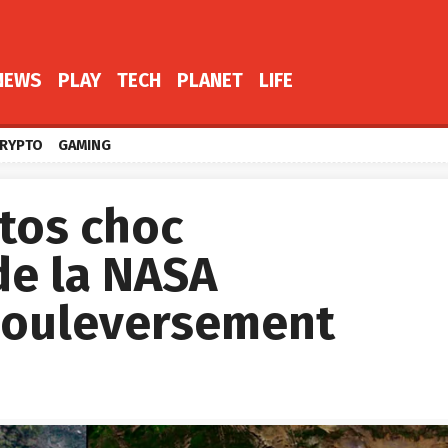
NEWS
PLAY
TECH
PLANET
LIFE
RYPTO
GAMING
tos choc
de la NASA
 bouleversement