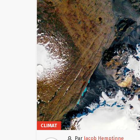
CLIMAT

par
Jacob Hemptinne