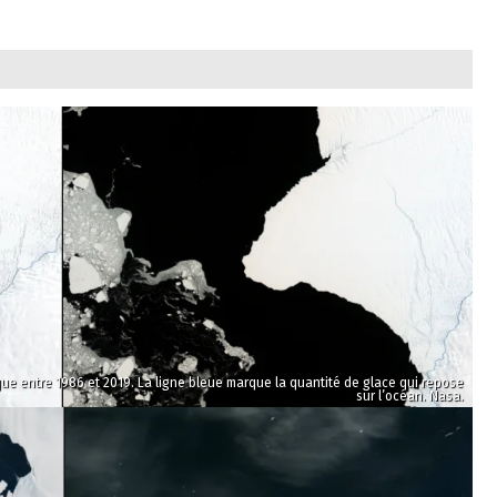
que entre 1986 et 2019. La ligne bleue marque la quantité de glace qui repose
sur l’océan. Nasa.