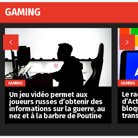
GAMING


GAMING
GAMING
Le r
Un jeu vidéo permet aux
d’Act
joueurs russes d’obtenir des
bloq
informations sur la guerre, au
tran
nez et à la barbre de Poutine