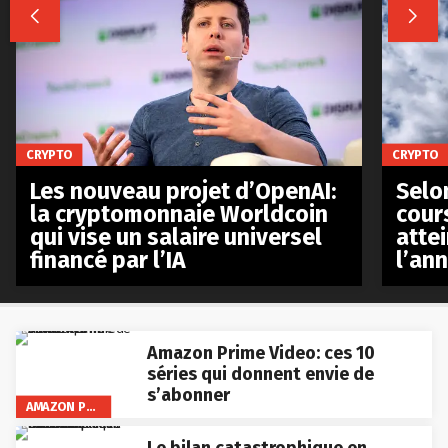


CRYPTO
CRYPTO
Les nouveau projet d’OpenAI:
Selo
la cryptomonnaie Worldcoin
cours
qui vise un salaire universel
atte
financé par l’IA
l’an
Amazon Prime Video: ces 10
séries qui donnent envie de
s’abonner
AMAZON PRIME VIDEO