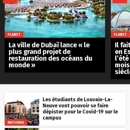
PLANET
PLANET
La ville de Dubaï lance « le
Il fa
plus grand projet de
en E
restauration des océans du
l’été
monde »
mois
siècl
Les étudiants de Louvain-La-
Neuve vont pouvoir se faire
dépister pour le Covid-19 sur le
campus
NATIONAL