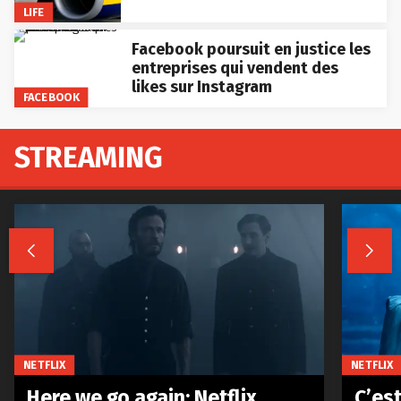
LIFE
Facebook poursuit en justice les
entreprises qui vendent des
likes sur Instagram
FACEBOOK
STREAMING


NETFLIX
NETFLIX
Here we go again: Netflix
C’est