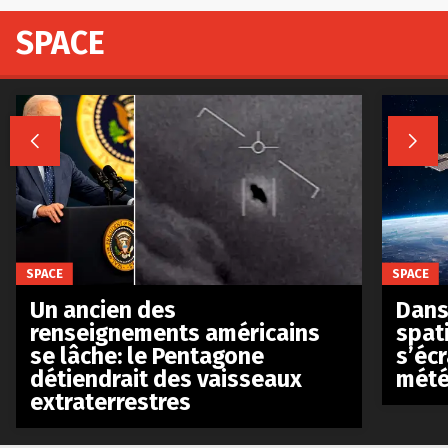
SPACE


SPACE
SPACE
Un ancien des
Dans 
renseignements américains
spat
se lâche: le Pentagone
s’écr
détiendrait des vaisseaux
mété
extraterrestres