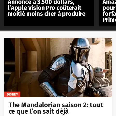
Annoncé à 3.500 dollars,
Amaz
l’Apple Vision Pro coûterait
pour
moitié moins cher à produire
forfa
Prim
DISNEY
The Mandalorian saison 2: tout
ce que l’on sait déjà