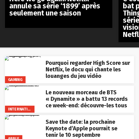
annule sa série ‘1899’ après
bat p
seulement une saison
Thin
séri
visio
Netfl
Pourquoi regarder High Score sur
Netflix, le docu qui chante les
louanges du jeu vidéo
GAMING
Le nouveau morceau de BTS
« Dynamite » a battu 13 records
ce week-end: découvre-les tous
INTERNATIONAL
Save the date: la prochaine
Keynote d’Apple pourrait se
tenir le 10 septembre
APPLE