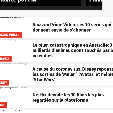
Amazon Prime Video: ces 10 séries qui
donnent envie de s’abonner
AMAZON PRIME VIDEO
Le bilan catastrophique en Australie: 3
milliards d’animaux sont touchés par l
incendies
IMAUX
A cause du coronavirus, Disney repous
les sorties de ‘Mulan’, ‘Avatar’ et mêm
‘Star Wars’
SNEY
Netflix dévoile les 10 films les plus
regardés sur la plateforme
LMS