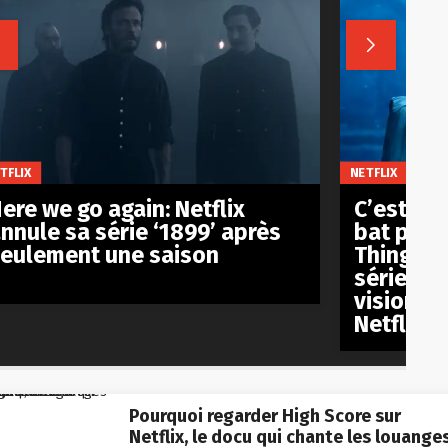


TFLIX
NETFLIX
ere we go again: Netflix
C’est off
nnule sa série ‘1899’ après
bat pas l
eulement une saison
Things’ 
série an
visionnée
Netflix
Pourquoi regarder High Score sur
Netflix, le docu qui chante les louange