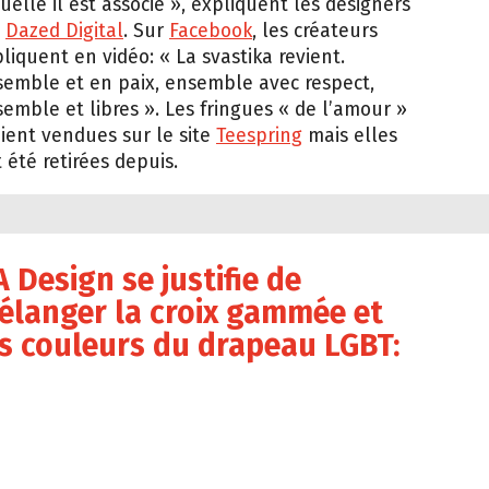
uelle il est associé », expliquent les designers
r
Dazed Digital
. Sur
Facebook
, les créateurs
liquent en vidéo: « La svastika revient.
emble et en paix, ensemble avec respect,
emble et libres ». Les fringues « de l’amour »
ient vendues sur le site
Teespring
mais elles
 été retirées depuis.
 Design se justifie de
élanger la croix gammée et
es couleurs du drapeau LGBT:
sign