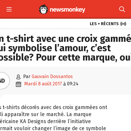



LES + RÉCENTS
n t-shirt avec une croix gamm
ui symbolise l’amour, c’est
ossible? Pour cette marque, ou

par
Gauvain Dossantos
GD

mardi 8 août 2017
09:24
à
 t-shirts décorés avec des croix gammées ont
lli apparaître sur le marché. La marque
ricaine KA Designs derrière l’initiative
irmait vouloir changer l’image de ce symbole