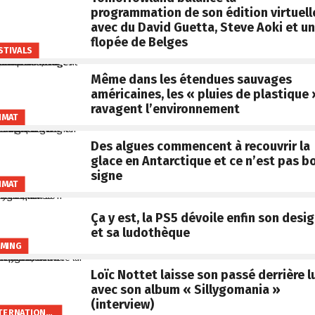
programmation de son édition virtuell
avec du David Guetta, Steve Aoki et u
flopée de Belges
STIVALS
Même dans les étendues sauvages
américaines, les « pluies de plastique 
ravagent l’environnement
IMAT
Des algues commencent à recouvrir la
glace en Antarctique et ce n’est pas b
signe
IMAT
Ça y est, la PS5 dévoile enfin son desi
et sa ludothèque
MING
Loïc Nottet laisse son passé derrière l
avec son album « Sillygomania »
(interview)
INTERNATIONAL