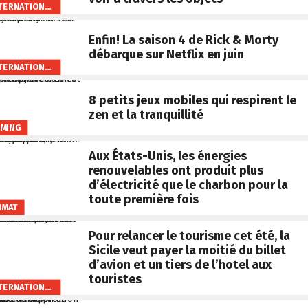
INTERNATIONAL
Enfin! La saison 4 de Rick & Morty
débarque sur Netflix en juin
INTERNATIONAL
8 petits jeux mobiles qui respirent le
zen et la tranquillité
MING
Aux États-Unis, les énergies
renouvelables ont produit plus
d’électricité que le charbon pour la
toute première fois
IMAT
Pour relancer le tourisme cet été, la
Sicile veut payer la moitié du billet
d’avion et un tiers de l’hotel aux
touristes
INTERNATIONAL