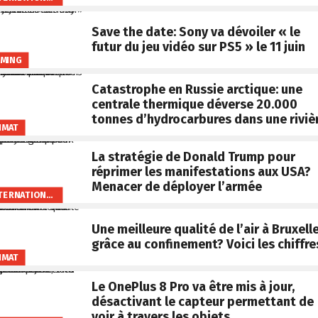
Save the date: Sony va dévoiler « le
futur du jeu vidéo sur PS5 » le 11 juin
MING
Catastrophe en Russie arctique: une
centrale thermique déverse 20.000
tonnes d’hydrocarbures dans une riviè
IMAT
La stratégie de Donald Trump pour
réprimer les manifestations aux USA?
Menacer de déployer l’armée
INTERNATIONAL
Une meilleure qualité de l’air à Bruxell
grâce au confinement? Voici les chiffre
IMAT
Le OnePlus 8 Pro va être mis à jour,
désactivant le capteur permettant de
voir à travers les objets