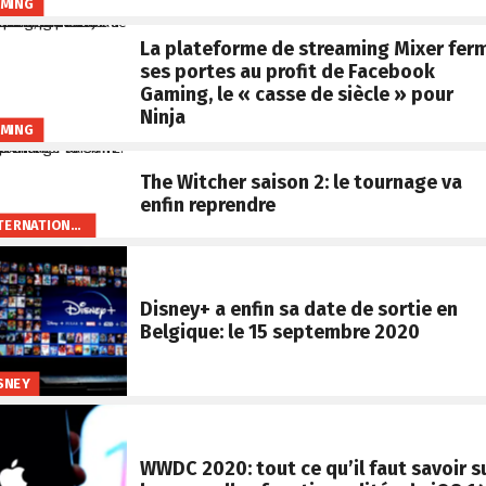
MING
La plateforme de streaming Mixer fer
ses portes au profit de Facebook
Gaming, le « casse de siècle » pour
Ninja
MING
The Witcher saison 2: le tournage va
enfin reprendre
INTERNATIONAL
Disney+ a enfin sa date de sortie en
Belgique: le 15 septembre 2020
SNEY
WWDC 2020: tout ce qu’il faut savoir s