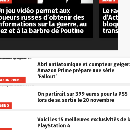
MING
Le racha
n jeu vidéo permet aux
d’Activis
oueurs russes d’obtenir des
bloqué p
nformations sur la guerre, au
transact
ez et à la barbre de Poutine
Abri antiatomique et compteur geiger
Amazon Prime prépare une série
‘Fallout’
AMAZON PRIME VIDEO
On partirait sur 399 euros pour la PS5
lors de sa sortie le 20 novembre
MING
Voici les 15 meilleures exclusivités de l
PlayStation 4