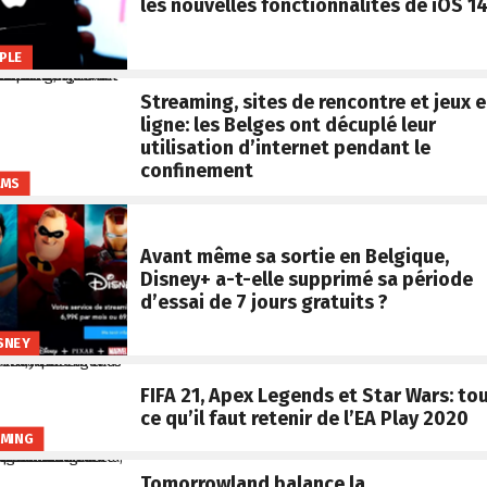
les nouvelles fonctionnalités de iOS 1
PLE
Streaming, sites de rencontre et jeux 
ligne: les Belges ont décuplé leur
utilisation d’internet pendant le
confinement
LMS
Avant même sa sortie en Belgique,
Disney+ a-t-elle supprimé sa période
d’essai de 7 jours gratuits ?
SNEY
FIFA 21, Apex Legends et Star Wars: to
ce qu’il faut retenir de l’EA Play 2020
MING
Tomorrowland balance la