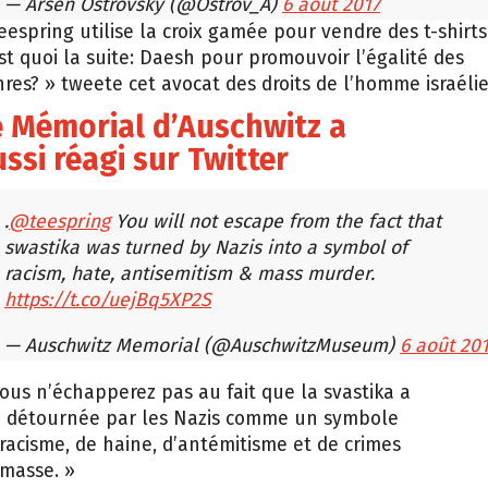
— Arsen Ostrovsky (@Ostrov_A)
6 août 2017
eespring utilise la croix gamée pour vendre des t-shirts
st quoi la suite: Daesh pour promouvoir l’égalité des
res? » tweete cet avocat des droits de l’homme israélie
e Mémorial d’Auschwitz a
ssi réagi sur Twitter
.
@teespring
You will not escape from the fact that
swastika was turned by Nazis into a symbol of
racism, hate, antisemitism & mass murder.
https://t.co/uejBq5XP2S
— Auschwitz Memorial (@AuschwitzMuseum)
6 août 20
ous n’échapperez pas au fait que la svastika a
é détournée par les Nazis comme un symbole
racisme, de haine, d’antémitisme et de crimes
masse. »