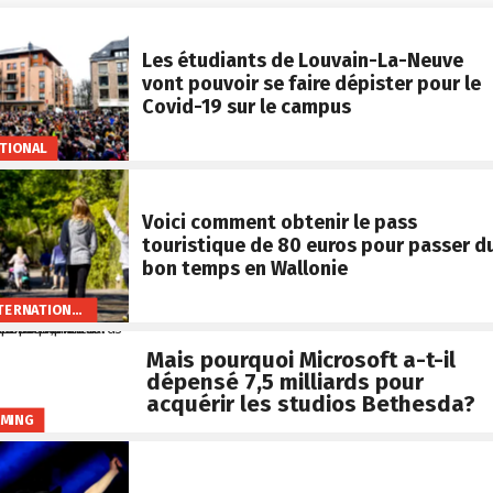
Les étudiants de Louvain-La-Neuve
vont pouvoir se faire dépister pour le
Covid-19 sur le campus
TIONAL
Voici comment obtenir le pass
touristique de 80 euros pour passer d
bon temps en Wallonie
INTERNATIONAL
Mais pourquoi Microsoft a-t-il
dépensé 7,5 milliards pour
acquérir les studios Bethesda?
MING