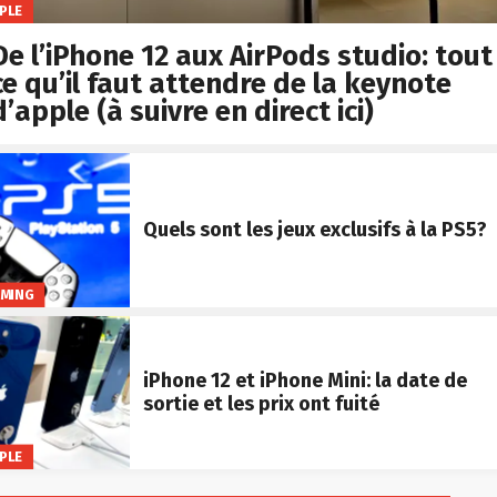
PLE
De l’iPhone 12 aux AirPods studio: tout
ce qu’il faut attendre de la keynote
d’apple (à suivre en direct ici)
Quels sont les jeux exclusifs à la PS5?
MING
iPhone 12 et iPhone Mini: la date de
sortie et les prix ont fuité
PLE