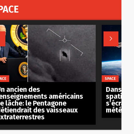
PACE


ACE
SPACE
n ancien des
Dans 8 an
enseignements américains
spatiale
e lâche: le Pentagone
s’écraser
étiendrait des vaisseaux
météorit
xtraterrestres