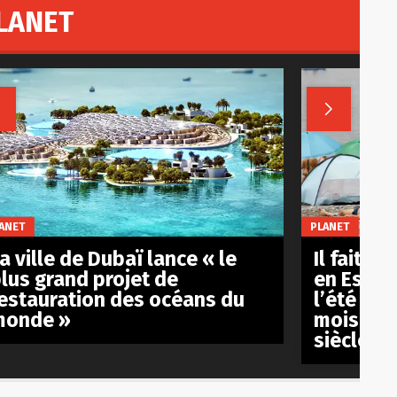
LANET


ANET
PLANET
a ville de Dubaï lance « le
Il fait d
lus grand projet de
en Espag
estauration des océans du
l’été s’e
monde »
mois en 
siècle