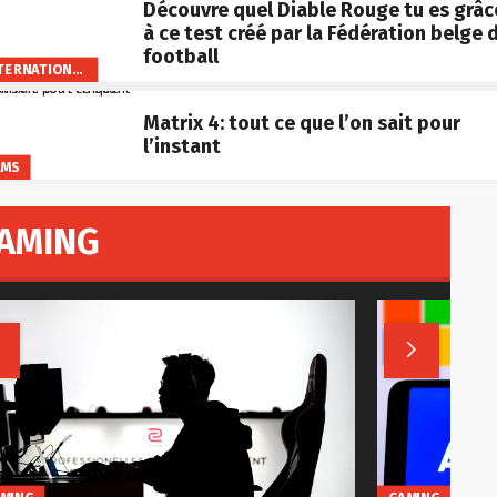
Découvre quel Diable Rouge tu es grâc
à ce test créé par la Fédération belge 
football
INTERNATIONAL
Matrix 4: tout ce que l’on sait pour
l’instant
LMS
AMING


GAMING