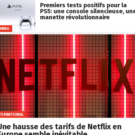
Premiers tests positifs pour la
PS5: une console silencieuse, un
manette révolutionnaire
MING
TERNATIONAL
Une hausse des tarifs de Netflix en
Europe semble inévitable