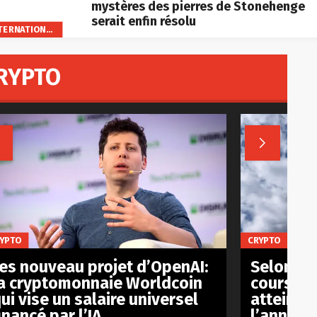
mystères des pierres de Stonehenge
serait enfin résolu
INTERNATIONAL
RYPTO


YPTO
CRYPTO
es nouveau projet d’OpenAI:
Selon plu
a cryptomonnaie Worldcoin
cours du 
ui vise un salaire universel
atteindr
inancé par l’IA
l’année 