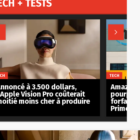
ECH + TESTS


CH
TECH
nnoncé à 3.500 dollars,
Amazon e
’Apple Vision Pro coûterait
pourparl
oitié moins cher à produire
forfait m
Prime