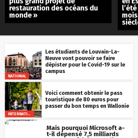
plus grand projet de
en E
restauration des océans du
l’été
monde »
mois
siècl
Les étudiants de Louvain-La-
Neuve vont pouvoir se faire
dépister pour le Covid-19 sur le
campus
NATIONAL
Voici comment obtenir le pass
touristique de 80 euros pour
passer du bon temps en Wallonie
INTERNATIONAL
Mais pourquoi Microsoft a-
t-il dépensé 7,5 milliards