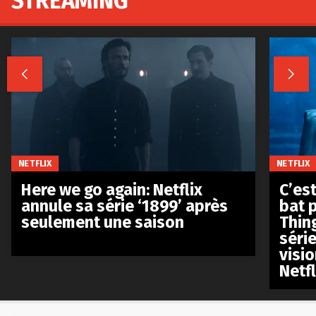
STREAMING


NETFLIX
NETFLIX
Here we go again: Netflix
C’est
annule sa série ‘1899’ après
bat p
seulement une saison
Thin
séri
visio
Netfl