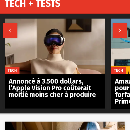
TECH + TESTS


TECH
TECH
Annoncé à 3.500 dollars,
Amaz
l’Apple Vision Pro coûterait
pour
moitié moins cher à produire
forfa
Prim