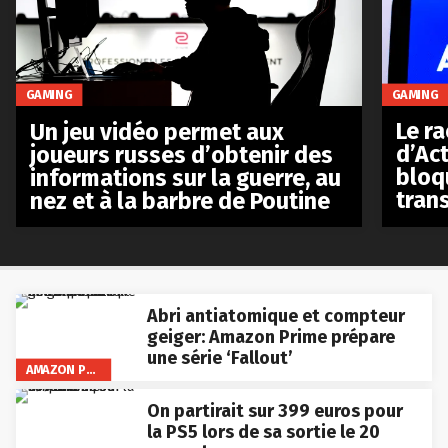
GAMING
GAMING
Le r
Un jeu vidéo permet aux
d’Act
joueurs russes d’obtenir des
bloq
informations sur la guerre, au
tran
nez et à la barbre de Poutine
Abri antiatomique et compteur
geiger: Amazon Prime prépare
une série ‘Fallout’
AMAZON PRIME VIDEO
On partirait sur 399 euros pour
la PS5 lors de sa sortie le 20