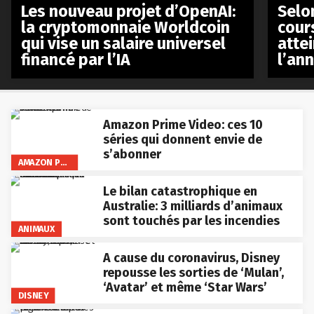
Les nouveau projet d’OpenAI:
Selo
la cryptomonnaie Worldcoin
cours
qui vise un salaire universel
atte
financé par l’IA
l’an
Amazon Prime Video: ces 10
séries qui donnent envie de
s’abonner
AMAZON PRIME VIDEO
Le bilan catastrophique en
Australie: 3 milliards d’animaux
sont touchés par les incendies
ANIMAUX
A cause du coronavirus, Disney
repousse les sorties de ‘Mulan’,
‘Avatar’ et même ‘Star Wars’
DISNEY