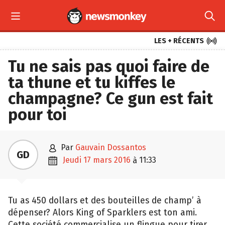



LES + RÉCENTS
Tu ne sais pas quoi faire de
ta thune et tu kiffes le
champagne? Ce gun est fait
pour toi

par
Gauvain Dossantos
GD

jeudi 17 mars 2016
11:33
à
Tu as 450 dollars et des bouteilles de champ’ à
dépenser? Alors King of Sparklers est ton ami.
Cette société commercialise un flingue pour tirer