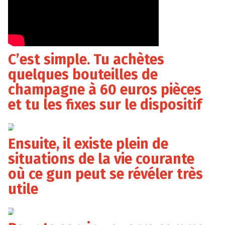
C’est simple. Tu achètes
quelques bouteilles de
champagne à 60 euros pièces
et tu les fixes sur le dispositif
kingofsparklers.com
Ensuite, il existe plein de
situations de la vie courante
où ce gun peut se révéler très
utile
kingofsparklers.com