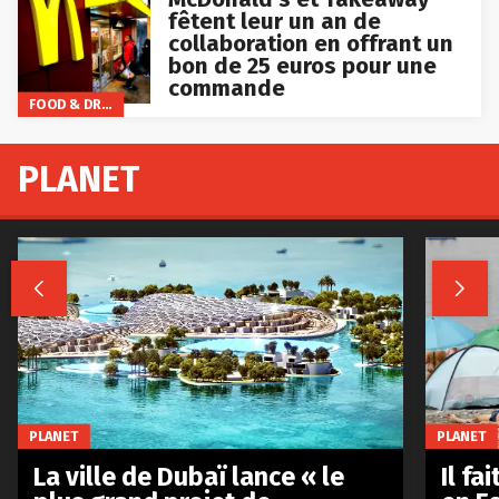
fêtent leur un an de
collaboration en offrant un
bon de 25 euros pour une
commande
FOOD & DRINKS
PLANET


PLANET
PLANET
La ville de Dubaï lance « le
Il fa