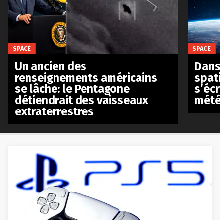
SPACE
SPACE
Un ancien des
Dans 
renseignements américains
spat
se lâche: le Pentagone
s’écr
détiendrait des vaisseaux
mété
extraterrestres