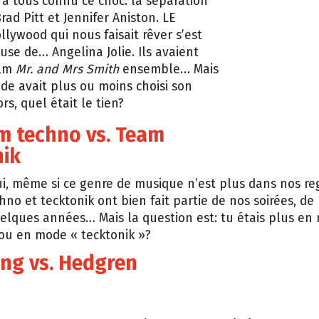
 a tous connu ce choc: la séparation
ad Pitt et Jennifer Aniston. LE
llywood qui nous faisait rêver s’est
use de… Angelina Jolie. Ils avaient
ilm
Mr. and Mrs Smith
ensemble… Mais
de avait plus ou moins choisi son
rs, quel était le tien?
m techno vs. Team
nik
i, même si ce genre de musique n’est plus dans nos reg
chno et tecktonik ont bien fait partie de nos soirées, d
lques années… Mais la question est: tu étais plus en
ou en mode « tecktonik »?
ling vs. Hedgren
bal