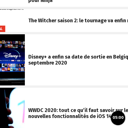
pour Ninja
The Witcher saison 2: le tournage va enfin
AL
Disney+ a enfin sa date de sortie en Belgiq
septembre 2020
WWDC 2020: tout ce qu’il faut savoir sur l
nouvelles fonctionnalités de iOS 14
05:00