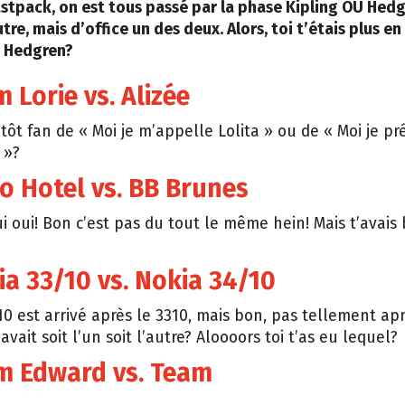
astpack, on est tous passé par la phase Kipling OU Hed
autre, mais d’office un des deux. Alors, toi t’étais plus 
 Hedgren?
m Lorie vs. Alizée
utôt fan de « Moi je m’appelle Lolita » ou de « Moi je pr
 »?
io Hotel vs. BB Brunes
i oui! Bon c’est pas du tout le même hein! Mais t’avais
ia 33/10 vs. Nokia 34/10
10 est arrivé après le 3310, mais bon, pas tellement apr
vait soit l’un soit l’autre? Aloooors toi t’as eu lequel?
am Edward vs. Team