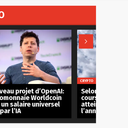
O

CRYPTO
veau projet d’OpenAI:
Selon plusieurs
tomonnaie Worldcoin
cours du bitcoi
 un salaire universel
atteindre les 5
par l’IA
l’année procha