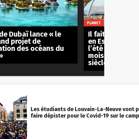
PLANET
 de Dubaï lance « le
Il fait de plus 
and projet de
en Espagne à te
ation des océans du
l’été s’est all
»
mois en seulem
siècle
Les étudiants de Louvain-La-Neuve vont p
faire dépister pour le Covid-19 sur le cam