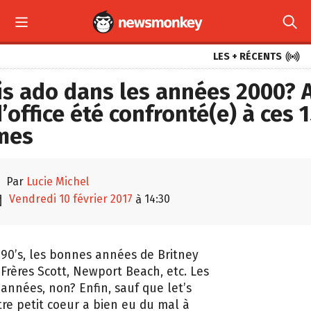



LES + RÉCENTS
is ado dans les années 2000? A
d’office été confronté(e) à ces 
mes

par
Lucie Michel

vendredi 10 février 2017
14:30
à
90’s, les bonnes années de Britney
 Frères Scott, Newport Beach, etc. Les
 années, non? Enfin, sauf que let’s
otre petit coeur a bien eu du mal à