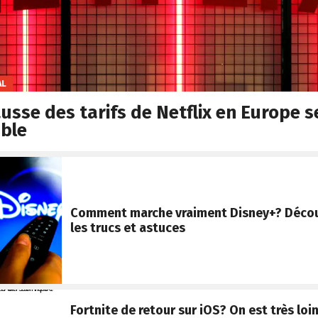
AL
usse des tarifs de Netflix en Europe 
able
Comment marche vraiment Disney+? Décou
les trucs et astuces
Fortnite de retour sur iOS? On est très loi