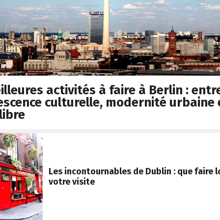
lleures activités à faire à Berlin : entr
escence culturelle, modernité urbaine 
libre
Les incontournables de Dublin : que faire l
votre visite