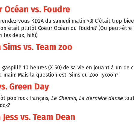
r Océan vs. Foudre
 rendez-vous KD2A du samedi matin <3! C’était trop bi
 on était plutôt Coeur Océan ou Foudre? (Ou peut-être 
n les deux, hihi)
 Sims vs. Team zoo
a gaspillé 10 heures (X 50) de sa vie en jouant à un de 
la main! Mais la question est: Sims ou Zoo Tycoon?
vs. Green Day
tôt pop rock français,
Le Chemin
,
La dernière danse
tout
ock?
 Jess vs. Team Dean