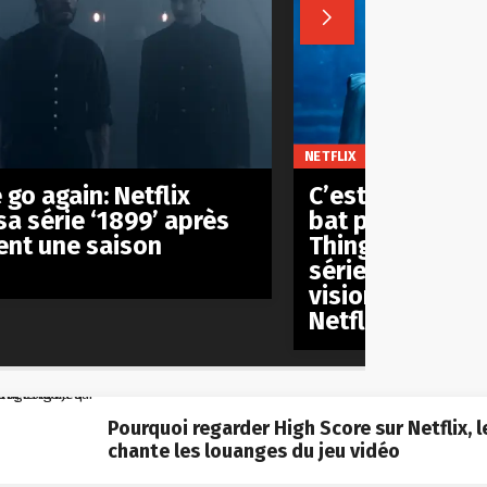

NETFLIX
 go again: Netflix
C’est officiel: ‘
sa série ‘1899’ après
bat pas le reco
nt une saison
Things’ et rest
série anglophon
visionnée de l’h
Netflix
Pourquoi regarder High Score sur Netflix, l
chante les louanges du jeu vidéo