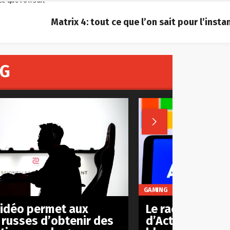
Matrix 4: tout ce que l’on sait pour l’insta
NG

GAMING
Le rachat
vidéo permet aux
d’Activision/Bl
 russes d’obtenir des