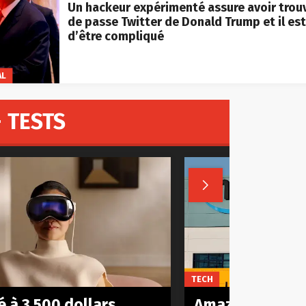
Un hackeur expérimenté assure avoir trou
de passe Twitter de Donald Trump et il est
d’être compliqué
AL
 TESTS

TECH
 à 3.500 dollars,
Amazon est act