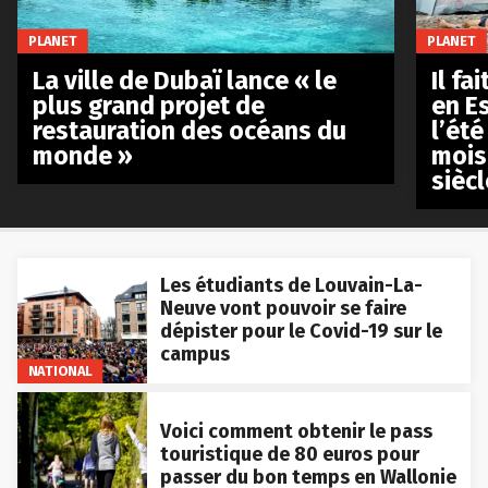
PLANET
PLANET
La ville de Dubaï lance « le
Il fa
plus grand projet de
en E
restauration des océans du
l’été
monde »
mois
siècl
Les étudiants de Louvain-La-
Neuve vont pouvoir se faire
dépister pour le Covid-19 sur le
campus
NATIONAL
Voici comment obtenir le pass
touristique de 80 euros pour
passer du bon temps en Wallonie