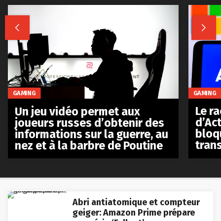


GAMING
GAMING
Le r
Un jeu vidéo permet aux
d’Act
joueurs russes d’obtenir des
bloq
informations sur la guerre, au
tran
nez et à la barbre de Poutine
Abri antiatomique et compteur
geiger: Amazon Prime prépare