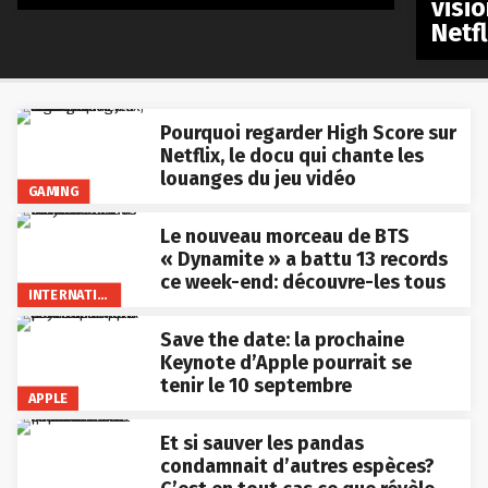
visio
Netfl
Pourquoi regarder High Score sur
Netflix, le docu qui chante les
louanges du jeu vidéo
GAMING
Le nouveau morceau de BTS
« Dynamite » a battu 13 records
ce week-end: découvre-les tous
INTERNATIONAL
Save the date: la prochaine
Keynote d’Apple pourrait se
tenir le 10 septembre
APPLE
Et si sauver les pandas
condamnait d’autres espèces?