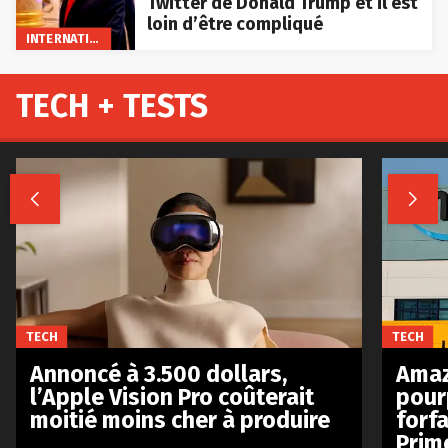
Twitter de Donald Trump et il est
loin d’être compliqué
INTERNATIONAL
TECH + TESTS


TECH
TECH
Annoncé à 3.500 dollars,
Amaz
l’Apple Vision Pro coûterait
pour
moitié moins cher à produire
forfa
Prim