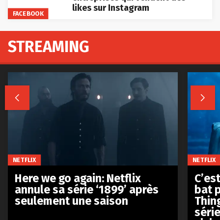
likes sur Instagram
FACEBOOK
STREAMING


NETFLIX
NETFLIX
Here we go again: Netflix
C’est
annule sa série ‘1899’ après
bat p
seulement une saison
Thin
séri