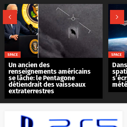


SPACE
SPACE
Un ancien des
Dans 
renseignements américains
spat
se lâche: le Pentagone
s’écr
détiendrait des vaisseaux
mété
extraterrestres