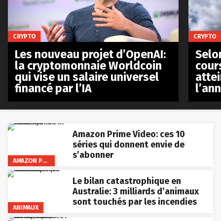
CRYPTO
CRYPTO
Les nouveau projet d’OpenAI:
Selo
la cryptomonnaie Worldcoin
cours
qui vise un salaire universel
atte
financé par l’IA
l’an
Amazon Prime Video: ces 10
séries qui donnent envie de
s’abonner
AMAZON PRIME VIDEO
Le bilan catastrophique en
Australie: 3 milliards d’animaux
sont touchés par les incendies
ANIMAUX