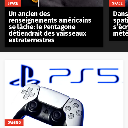
SPACE
SPACE
Un ancien des
Dans 
renseignements américains
spat
se lâche: le Pentagone
s’écr
détiendrait des vaisseaux
mété
extraterrestres
GAMING