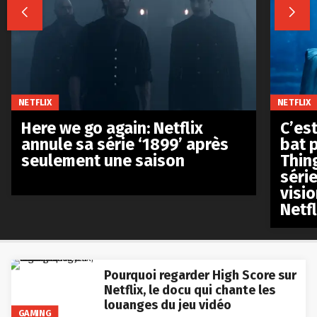


NETFLIX
NETFLIX
Here we go again: Netflix
C’est
annule sa série ‘1899’ après
bat p
seulement une saison
Thin
séri
visio
Netfl
Pourquoi regarder High Score sur
Netflix, le docu qui chante les
louanges du jeu vidéo
GAMING