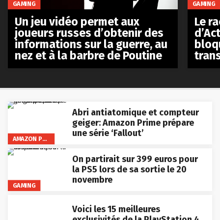
GAMING
GAMING
Le r
Un jeu vidéo permet aux
d’Act
joueurs russes d’obtenir des
bloq
informations sur la guerre, au
tran
nez et à la barbre de Poutine
Abri antiatomique et compteur
geiger: Amazon Prime prépare
une série ‘Fallout’
AMAZON PRIME VIDEO
On partirait sur 399 euros pour
la PS5 lors de sa sortie le 20
novembre
GAMING
Voici les 15 meilleures
exclusivités de la PlayStation 4