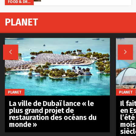
FOOD & DRINKS
PLANET


PLANET
PLANET
La ville de Dubaï lance « le
Il fa
plus grand projet de
en E
restauration des océans du
l’été
monde »
mois
siècl