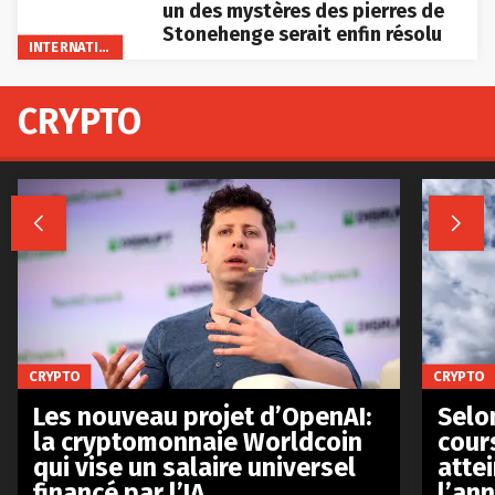
un des mystères des pierres de
Stonehenge serait enfin résolu
INTERNATIONAL
CRYPTO


CRYPTO
CRYPTO
Les nouveau projet d’OpenAI:
Selo
la cryptomonnaie Worldcoin
cours
qui vise un salaire universel
atte
financé par l’IA
l’an