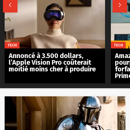


TECH
TECH
Annoncé à 3.500 dollars,
Amaz
l’Apple Vision Pro coûterait
pour
moitié moins cher à produire
forfa
Prim