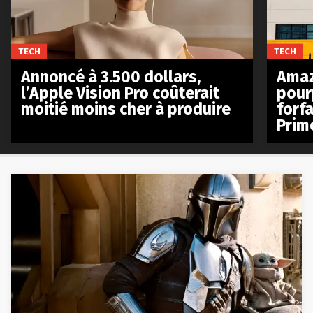
TECH
TECH
Annoncé à 3.500 dollars,
Amaz
l’Apple Vision Pro coûterait
pour
moitié moins cher à produire
forfa
Prim