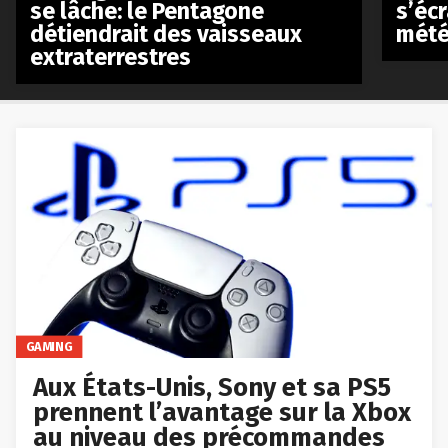
se lâche: le Pentagone
s’écr
détiendrait des vaisseaux
mété
extraterrestres
GAMING
Aux États-Unis, Sony et sa PS5
prennent l’avantage sur la Xbox
au niveau des précommandes