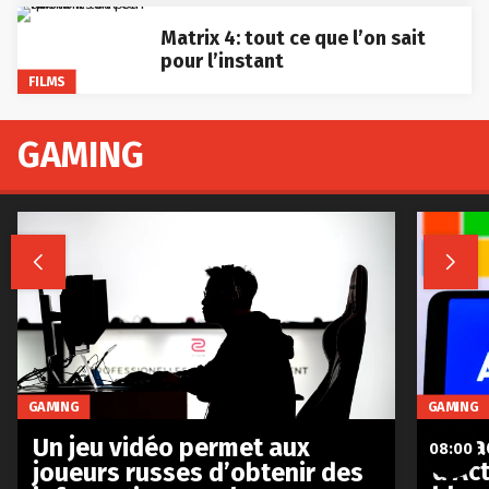
Matrix 4: tout ce que l’on sait
pour l’instant
FILMS
GAMING


GAMING
GAMING
Le r
Un jeu vidéo permet aux
08:00
d’Act
joueurs russes d’obtenir des