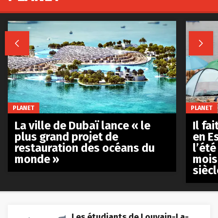


PLANET
PLANET
La ville de Dubaï lance « le
Il fa
plus grand projet de
en E
restauration des océans du
l’été
monde »
mois
siècl
Les étudiants de Louvain-La-