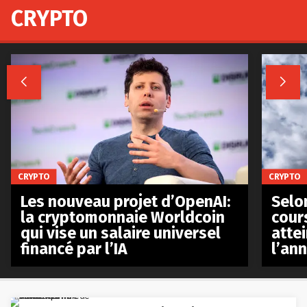
CRYPTO


CRYPTO
CRYPTO
Les nouveau projet d’OpenAI:
Selo
la cryptomonnaie Worldcoin
cours
qui vise un salaire universel
atte
financé par l’IA
l’an