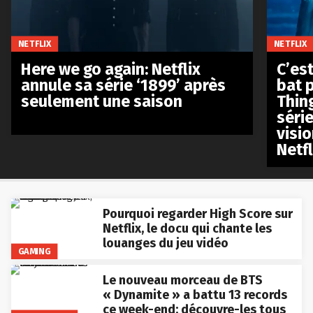
NETFLIX
NETFLIX
Here we go again: Netflix
C’est
annule sa série ‘1899’ après
bat p
seulement une saison
Thin
séri
visio
Netfl
Pourquoi regarder High Score sur
Netflix, le docu qui chante les
louanges du jeu vidéo
GAMING
Le nouveau morceau de BTS
« Dynamite » a battu 13 records
ce week-end: découvre-les tous