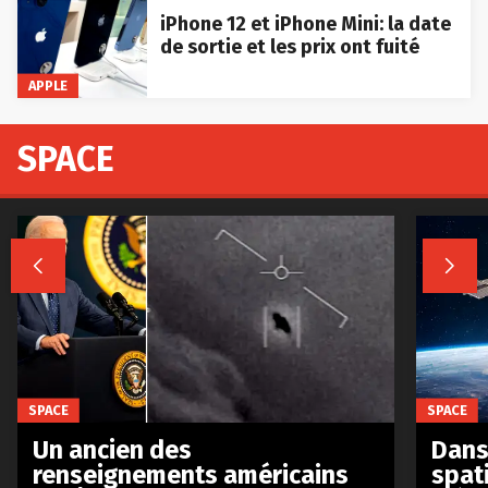
iPhone 12 et iPhone Mini: la date
de sortie et les prix ont fuité
APPLE
SPACE


SPACE
SPACE
Un ancien des
Dans 
renseignements américains
spat