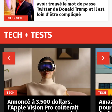
avoir trouvé le mot de passe
Twitter de Donald Trump et il est
loin d’être compliqué
INTERNATIONAL
TECH + TESTS


TECH
TECH
Annoncé à 3.500 dollars,
Amaz
l’Apple Vision Pro coûterait
pour