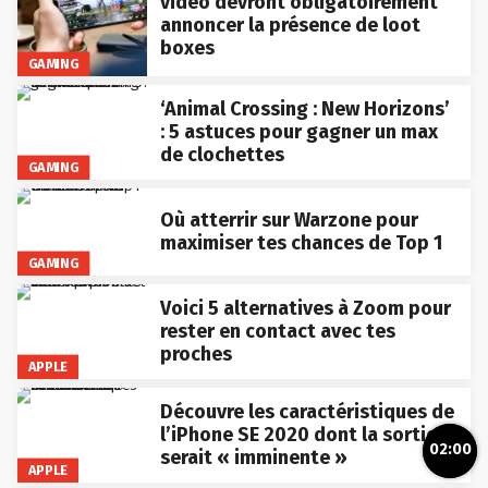
vidéo devront obligatoirement
annoncer la présence de loot
boxes
GAMING
‘Animal Crossing : New Horizons’
: 5 astuces pour gagner un max
de clochettes
GAMING
Où atterrir sur Warzone pour
maximiser tes chances de Top 1
GAMING
Voici 5 alternatives à Zoom pour
rester en contact avec tes
proches
APPLE
Découvre les caractéristiques de
l’iPhone SE 2020 dont la sortie
02:00
serait « imminente »
APPLE