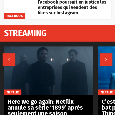
Facebook poursuit en justice les
entreprises qui vendent des
likes sur Instagram
FACEBOOK
STREAMING


NETFLIX
NETFLIX
Here we go again: Netflix
C’est
annule sa série ‘1899’ après
bat p
seulement une saison
Thin