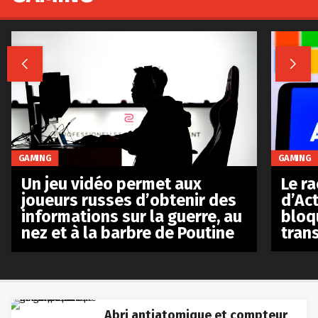


GAMING
GAMING
Le r
Un jeu vidéo permet aux
d’Act
joueurs russes d’obtenir des
bloq
informations sur la guerre, au
tran
nez et à la barbre de Poutine
Abri antiatomique et compteur