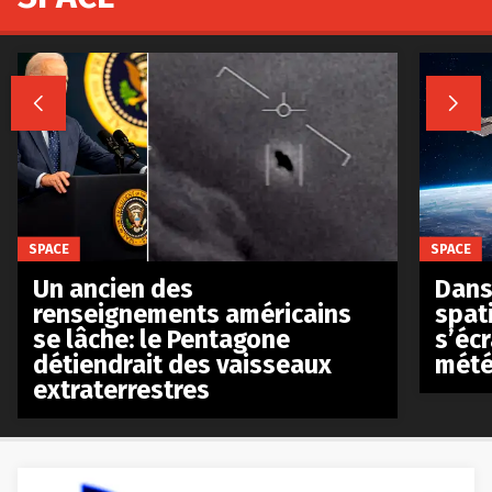


SPACE
SPACE
Un ancien des
Dans 
renseignements américains
spat
se lâche: le Pentagone
s’écr
détiendrait des vaisseaux
mété
extraterrestres