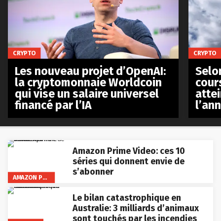
CRYPTO
CRYPTO
Les nouveau projet d’OpenAI:
Selo
la cryptomonnaie Worldcoin
cours
qui vise un salaire universel
atte
financé par l’IA
l’an
Amazon Prime Video: ces 10
séries qui donnent envie de
s’abonner
AMAZON PRIME VIDEO
Le bilan catastrophique en
Australie: 3 milliards d’animaux
sont touchés par les incendies