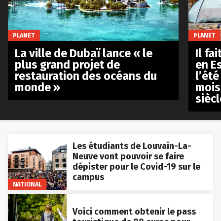
PLANET
PLANET
La ville de Dubaï lance « le
Il fa
plus grand projet de
en E
restauration des océans du
l’été
monde »
mois
siècl
Les étudiants de Louvain-La-
Neuve vont pouvoir se faire
dépister pour le Covid-19 sur le
campus
NATIONAL
Voici comment obtenir le pass