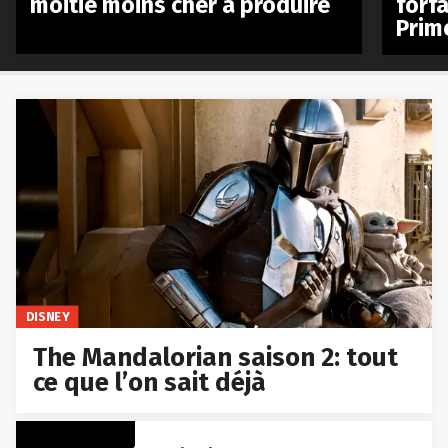
moitié moins cher à produire
forfa
Prim
DISNEY
The Mandalorian saison 2: tout
ce que l’on sait déjà