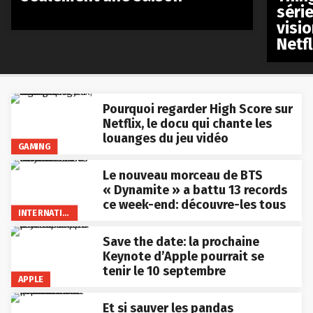
séri
visio
Netfl
Pourquoi regarder High Score sur
Netflix, le docu qui chante les
louanges du jeu vidéo
GAMING
Le nouveau morceau de BTS
« Dynamite » a battu 13 records
ce week-end: découvre-les tous
INTERNATIONAL
Save the date: la prochaine
Keynote d’Apple pourrait se
tenir le 10 septembre
APPLE
Et si sauver les pandas