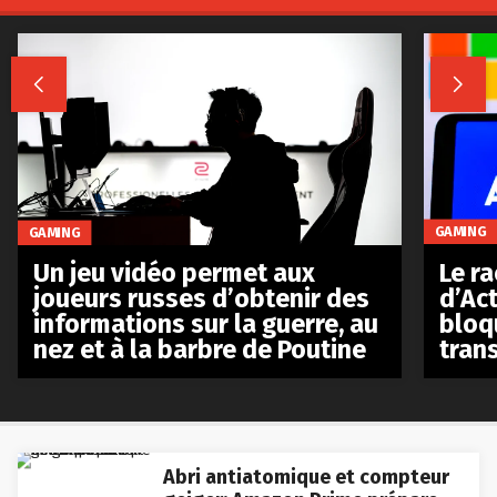


GAMING
GAMING
Le r
Un jeu vidéo permet aux
d’Act
joueurs russes d’obtenir des
bloq
informations sur la guerre, au
tran
nez et à la barbre de Poutine
Abri antiatomique et compteur