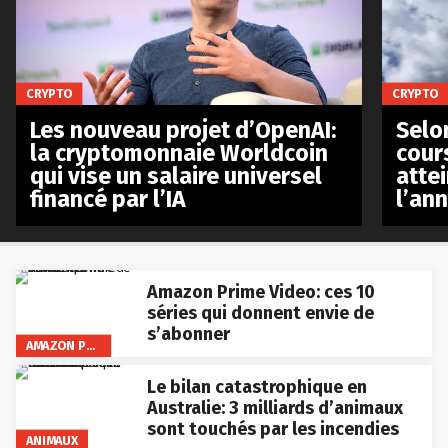
CRYPTO
CRYPTO
Les nouveau projet d’OpenAI:
Selo
la cryptomonnaie Worldcoin
cours
qui vise un salaire universel
atte
financé par l’IA
l’an
Amazon Prime Video: ces 10
séries qui donnent envie de
s’abonner
AMAZON PRIME VIDEO
Le bilan catastrophique en
Australie: 3 milliards d’animaux
sont touchés par les incendies
ANIMAUX