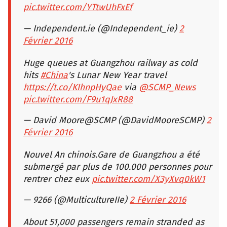
pic.twitter.com/YTtwUhFxEf
— Independent.ie (@Independent_ie)
2
Février 2016
Huge queues at Guangzhou railway as cold
hits
#China
's Lunar New Year travel
https://t.co/KIhnpHyQae
via
@SCMP_News
pic.twitter.com/F9u1qJxR88
— David Moore@SCMP (@DavidMooreSCMP)
2
Février 2016
Nouvel An chinois.Gare de Guangzhou a été
submergé par plus de 100.000 personnes pour
rentrer chez eux
pic.twitter.com/X3yXvq0kW1
— 9266 (@MulticultureIIe)
2 Février 2016
About 51,000 passengers remain stranded as