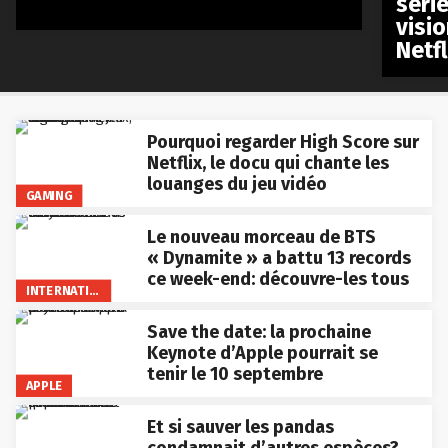
séri
visio
Netfl
Pourquoi regarder High Score sur
Netflix, le docu qui chante les
louanges du jeu vidéo
GAMING
Le nouveau morceau de BTS
« Dynamite » a battu 13 records
ce week-end: découvre-les tous
INTERNATIONAL
Save the date: la prochaine
Keynote d’Apple pourrait se
tenir le 10 septembre
APPLE
Et si sauver les pandas