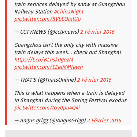
train services delayed by snow at Guangzhou
Railway Station
#ChinaNight
pic.twitter.com/8VbEQtxlUo
— CCTVNEWS (@cctvnews)
2 Février 2016
Guangzhou isn't the only city with massive
train delays this week… check out Shanghai
https://t.co/BLPsk0gozM
pic.twitter.com/EEelMMfewh
— THAT'S (@ThatsOnline)
2 Février 2016
This is what happens when a train is delayed
in Shanghai during the Spring Festival exodus
pic.twitter.com/tGy0pu4Q4i
— angus grigg (@AngusGrigg)
2 Février 2016