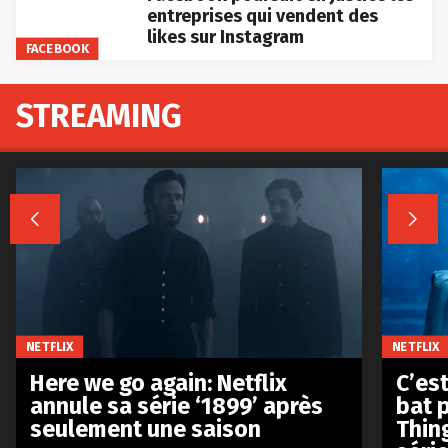
entreprises qui vendent des
likes sur Instagram
FACEBOOK
STREAMING


NETFLIX
NETFLIX
Here we go again: Netflix
C’est
annule sa série ‘1899’ après
bat p
seulement une saison
Thin