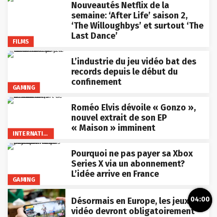
Nouveautés Netflix de la
semaine: ‘After Life’ saison 2,
‘The Willoughbys’ et surtout ‘The
Last Dance’
FILMS
L’industrie du jeu vidéo bat des
records depuis le début du
confinement
GAMING
Roméo Elvis dévoile « Gonzo »,
nouvel extrait de son EP
« Maison » imminent
INTERNATIONAL
Pourquoi ne pas payer sa Xbox
Series X via un abonnement?
L’idée arrive en France
GAMING
04:00
Désormais en Europe, les jeux
vidéo devront obligatoirement