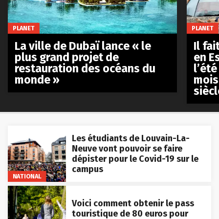
PLANET
PLANET
La ville de Dubaï lance « le
Il fa
plus grand projet de
en E
restauration des océans du
l’été
monde »
mois
siècl
Les étudiants de Louvain-La-
Neuve vont pouvoir se faire
dépister pour le Covid-19 sur le
campus
NATIONAL
Voici comment obtenir le pass
touristique de 80 euros pour