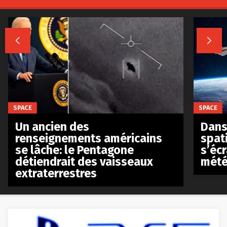


SPACE
SPACE
Un ancien des
Dans 
renseignements américains
spat
se lâche: le Pentagone
s’écr
détiendrait des vaisseaux
mété
extraterrestres