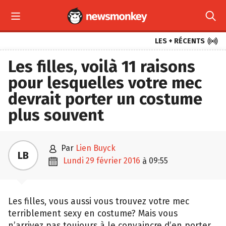



LES + RÉCENTS
Les filles, voilà 11 raisons
pour lesquelles votre mec
devrait porter un costume
plus souvent

par
Lien Buyck
LB

lundi 29 février 2016
09:55
à
Les filles, vous aussi vous trouvez votre mec
terriblement sexy en costume? Mais vous
n’arrivez pas toujours à le convaincre d’en porter