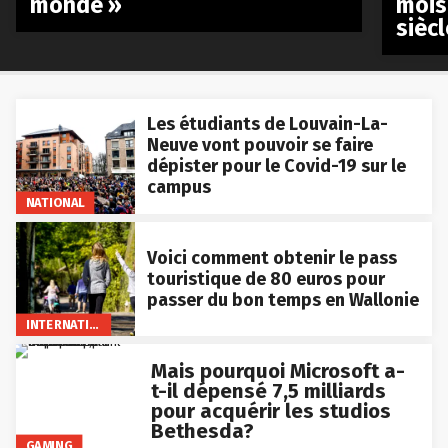
monde »
mois
siècl
Les étudiants de Louvain-La-
Neuve vont pouvoir se faire
dépister pour le Covid-19 sur le
campus
NATIONAL
Voici comment obtenir le pass
touristique de 80 euros pour
passer du bon temps en Wallonie
INTERNATIONAL
Mais pourquoi Microsoft a-
t-il dépensé 7,5 milliards
pour acquérir les studios
Bethesda?
GAMING