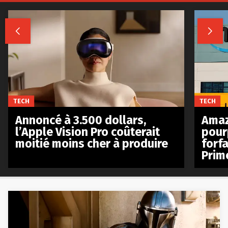


TECH
TECH
Annoncé à 3.500 dollars,
Amaz
l’Apple Vision Pro coûterait
pour
moitié moins cher à produire
forfa
Prim