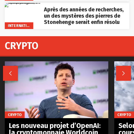
Après des années de recherches,
un des mystères des pierres de
Stonehenge serait enfin résolu
INTERNATIONAL
CRYPTO


CRYPTO
CRYPTO
Les nouveau projet d’OpenAI:
Selo
la cryptomonnaie Worldcoin
cours