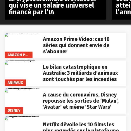
qui vise un salaire universel
atte
financé par l’IA
l’an
Amazon Prime Video: ces 10
séries qui donnent envie de
s’abonner
AMAZON PRIME VIDEO
Le bilan catastrophique en
Australie: 3 milliards d’animaux
sont touchés par les incendies
ANIMAUX
A cause du coronavirus, Disney
repousse les sorties de ‘Mulan’,
‘Avatar’ et même ‘Star Wars’
DISNEY
Netflix dévoile les 10 films les
plus regardés sur la plateforme