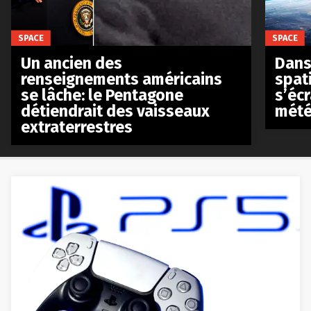
SPACE
SPACE
Un ancien des
Dans 
renseignements américains
spat
se lâche: le Pentagone
s’écr
détiendrait des vaisseaux
mété
extraterrestres