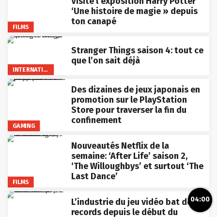
Visite l’exposition Harry Potter
‘Une histoire de magie » depuis
ton canapé
FILMS
Stranger Things saison 4: tout ce
que l’on sait déjà
INTERNATIONAL
Des dizaines de jeux japonais en
promotion sur le PlayStation
Store pour traverser la fin du
confinement
GAMING
Nouveautés Netflix de la
semaine: ‘After Life’ saison 2,
‘The Willoughbys’ et surtout ‘The
Last Dance’
FILMS
04:00
L’industrie du jeu vidéo bat des
records depuis le début du