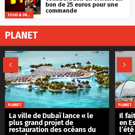
bon de 25 euros pour une
commande
FOOD & DRINKS
PLANET


PLANET
PLANET
La ville de Dubaï lance « le
Il fa
plus grand projet de
en E
restauration des océans du
l’été