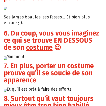
Tumblr
Ses larges épaules, ses fesses… Et bien plus
encore ;-).
6. Du coup, vous vous imaginez
ce qui se trouve EN DESSOUS
de son
costume
😉
Mmmmh!
Tumblr
7. En plus, porter un
costume
prouve qu’il se soucie de son
apparence
Et qu’il est prêt à faire des efforts.
Giphy
8. Surtout qu’il vaut toujours
mieux être trop bien habillé