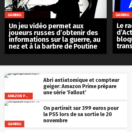
GAMING
GAMING
Le r
Un jeu vidéo permet aux
d’Act
joueurs russes d’obtenir des
bloq
informations sur la guerre, au
tran
nez et à la barbre de Poutine
Abri antiatomique et compteur
geiger: Amazon Prime prépare
une série ‘Fallout’
AMAZON PRIME VIDEO
On partirait sur 399 euros pour
la PS5 lors de sa sortie le 20
novembre
GAMING