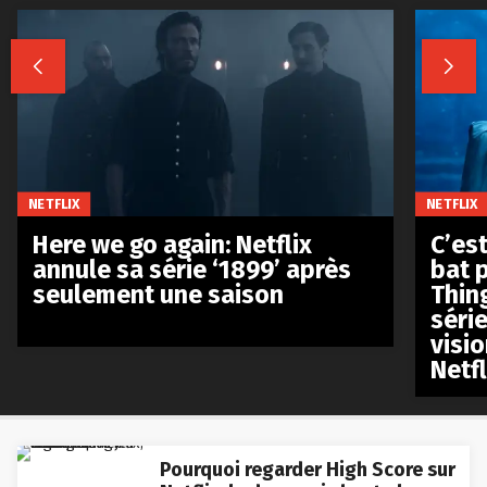


NETFLIX
NETFLIX
Here we go again: Netflix
C’est
annule sa série ‘1899’ après
bat p
seulement une saison
Thin
séri
visio
Netfl
Pourquoi regarder High Score sur