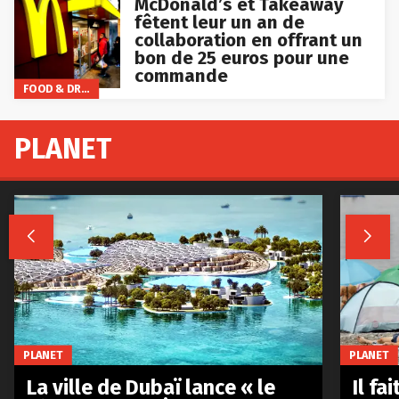
McDonald’s et Takeaway
fêtent leur un an de
collaboration en offrant un
bon de 25 euros pour une
commande
FOOD & DRINKS
PLANET


PLANET
PLANET
La ville de Dubaï lance « le
Il fa