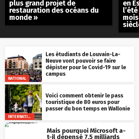
plus grand projet de
en E
restauration des océans du
l’été
monde »
mois
siècl
Les étudiants de Louvain-La-
Neuve vont pouvoir se faire
dépister pour le Covid-19 sur le
campus
NATIONAL
Voici comment obtenir le pass
touristique de 80 euros pour
passer du bon temps en Wallonie
INTERNATIONAL
Mais pourquoi Microsoft a-
t-il dépensé 7,5 milliards