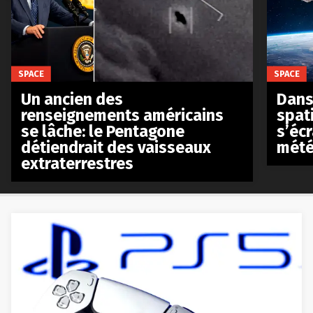
SPACE
SPACE
Un ancien des
Dans 
renseignements américains
spat
se lâche: le Pentagone
s’écr
détiendrait des vaisseaux
mété
extraterrestres