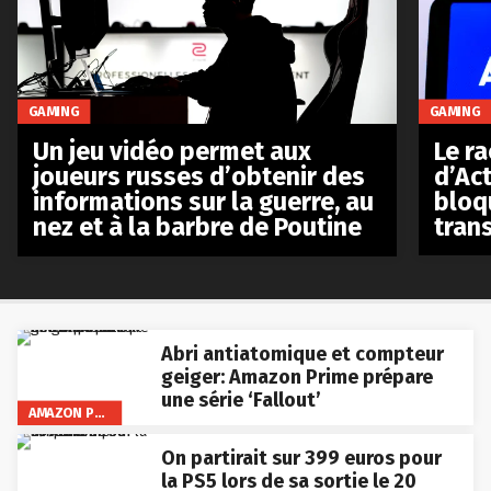
GAMING
GAMING
Le r
Un jeu vidéo permet aux
d’Act
joueurs russes d’obtenir des
bloq
informations sur la guerre, au
tran
nez et à la barbre de Poutine
Abri antiatomique et compteur
geiger: Amazon Prime prépare
une série ‘Fallout’
AMAZON PRIME VIDEO
On partirait sur 399 euros pour
la PS5 lors de sa sortie le 20