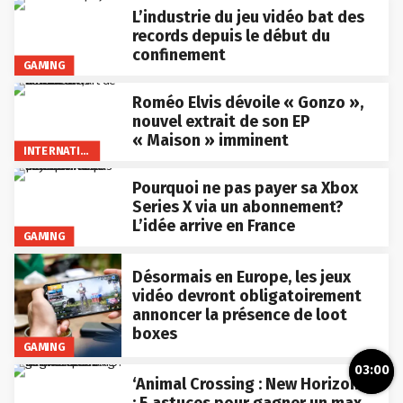
L’industrie du jeu vidéo bat des
records depuis le début du
confinement
GAMING
Roméo Elvis dévoile « Gonzo »,
nouvel extrait de son EP
« Maison » imminent
INTERNATIONAL
Pourquoi ne pas payer sa Xbox
Series X via un abonnement?
L’idée arrive en France
GAMING
Désormais en Europe, les jeux
vidéo devront obligatoirement
annoncer la présence de loot
boxes
GAMING
03:00
‘Animal Crossing : New Horizons’