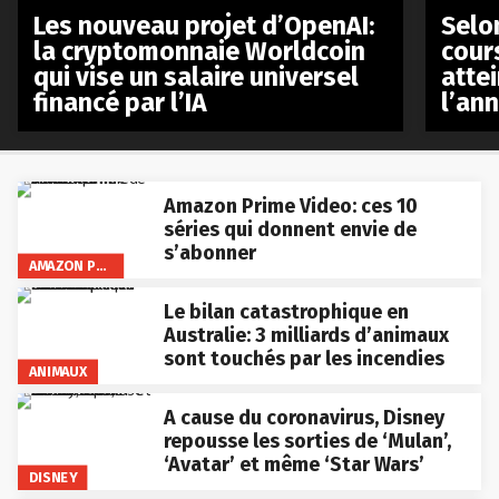
Les nouveau projet d’OpenAI:
Selo
la cryptomonnaie Worldcoin
cours
qui vise un salaire universel
atte
financé par l’IA
l’an
Amazon Prime Video: ces 10
séries qui donnent envie de
s’abonner
AMAZON PRIME VIDEO
Le bilan catastrophique en
Australie: 3 milliards d’animaux
sont touchés par les incendies
ANIMAUX
A cause du coronavirus, Disney
repousse les sorties de ‘Mulan’,
‘Avatar’ et même ‘Star Wars’
DISNEY