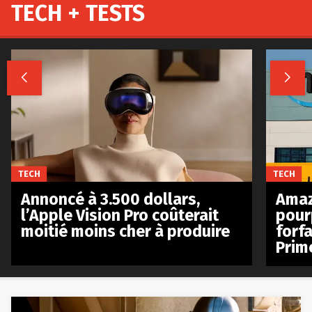
TECH + TESTS


TECH
TECH
Annoncé à 3.500 dollars,
Amaz
l’Apple Vision Pro coûterait
pour
moitié moins cher à produire
forfa
Prim