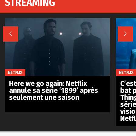
STREAMING


NETFLIX
NETFLIX
Here we go again: Netflix
C’est
annule sa série ‘1899’ après
bat p
seulement une saison
Thin
séri
visio
Netfl