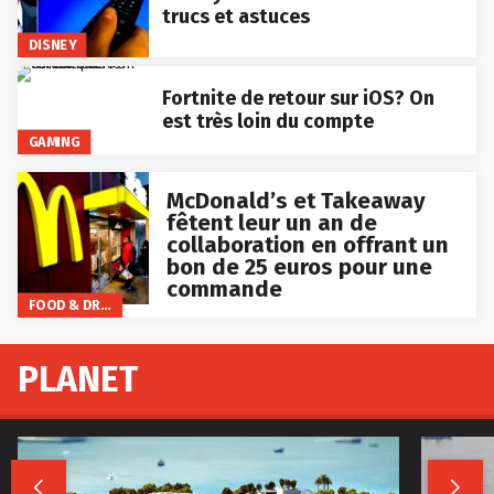
trucs et astuces
DISNEY
Fortnite de retour sur iOS? On
est très loin du compte
GAMING
McDonald’s et Takeaway
fêtent leur un an de
collaboration en offrant un
bon de 25 euros pour une
commande
FOOD & DRINKS
PLANET

