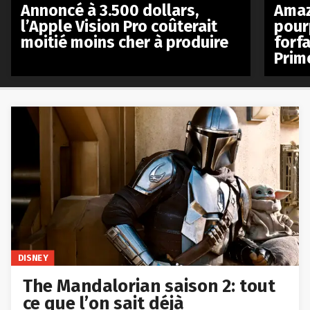
Annoncé à 3.500 dollars,
Amaz
l’Apple Vision Pro coûterait
pour
moitié moins cher à produire
forfa
Prim
DISNEY
The Mandalorian saison 2: tout
ce que l’on sait déjà