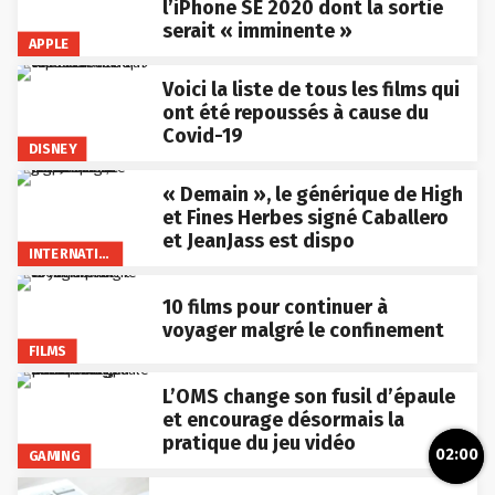
l’iPhone SE 2020 dont la sortie
serait « imminente »
APPLE
Voici la liste de tous les films qui
ont été repoussés à cause du
Covid-19
DISNEY
« Demain », le générique de High
et Fines Herbes signé Caballero
et JeanJass est dispo
INTERNATIONAL
10 films pour continuer à
voyager malgré le confinement
FILMS
L’OMS change son fusil d’épaule
et encourage désormais la
pratique du jeu vidéo
02:00
GAMING