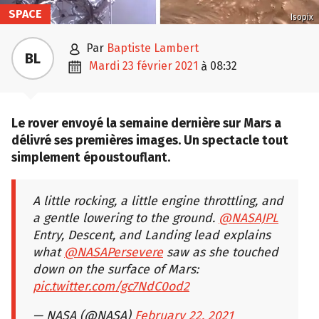
SPACE
Isopix

par
Baptiste Lambert
BL

mardi 23 février 2021
08:32
à
Le rover envoyé la semaine dernière sur Mars a
délivré ses premières images. Un spectacle tout
simplement époustouflant.
A little rocking, a little engine throttling, and
a gentle lowering to the ground.
@NASAJPL
Entry, Descent, and Landing lead explains
what
@NASAPersevere
saw as she touched
down on the surface of Mars:
pic.twitter.com/gc7NdC0od2
— NASA (@NASA)
February 22, 2021