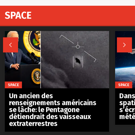
SPACE


SPACE
SPACE
Un ancien des
Dans 
renseignements américains
spat
se lâche: le Pentagone
s’écr
détiendrait des vaisseaux
mété
extraterrestres