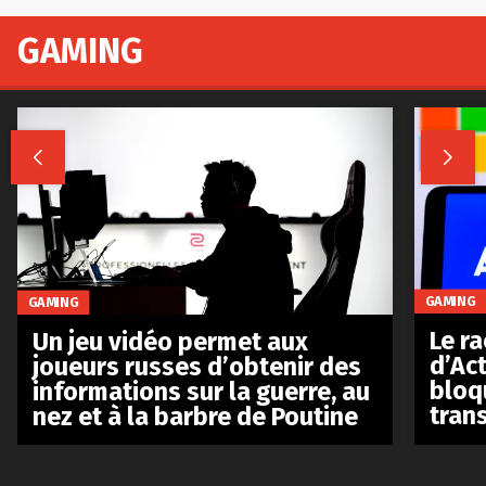
GAMING


GAMING
GAMING
Le r
Un jeu vidéo permet aux
d’Act
joueurs russes d’obtenir des
bloq
informations sur la guerre, au
tran
nez et à la barbre de Poutine