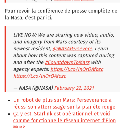
Pour revoir la conférence de presse complète de
la Nasa, c’est par ici.
LIVE NOW: We are sharing new video, audio,
and imagery from Mars courtesy of its
newest resident,
@NASAPersevere
. Learn
about how this content was captured during
and after the
#CountdownToMars
with
agency experts:
https://t.co/lnOrOAfozc
https://t.co/lnOrOAfozc
— NASA (@NASA)
February 22, 2021
Un robot de plus sur Mars: Perseverance à
réussi son atterrissage sur la planète rouge
Ça y est, Starlink est opérationnel et voici
comme fonctionne le réseau internet d’Elon
Musk