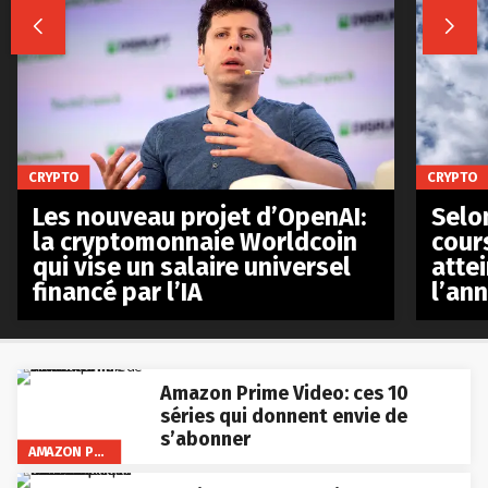


CRYPTO
CRYPTO
Les nouveau projet d’OpenAI:
Selo
la cryptomonnaie Worldcoin
cours
qui vise un salaire universel
atte
financé par l’IA
l’an
Amazon Prime Video: ces 10
séries qui donnent envie de
s’abonner
AMAZON PRIME VIDEO