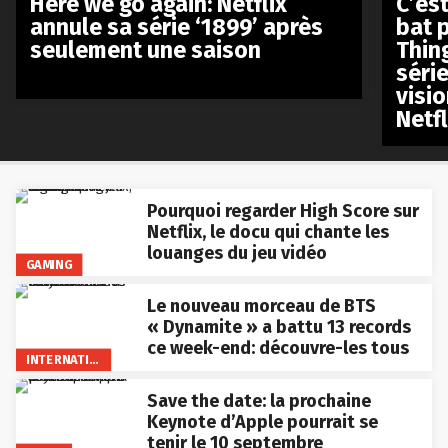
Here we go again: Netflix
C’est
annule sa série ‘1899’ après
bat p
seulement une saison
Thin
séri
visio
Netfl
Pourquoi regarder High Score sur
Netflix, le docu qui chante les
louanges du jeu vidéo
GAMING
Le nouveau morceau de BTS
« Dynamite » a battu 13 records
ce week-end: découvre-les tous
INTERNATIONAL
Save the date: la prochaine
Keynote d’Apple pourrait se
tenir le 10 septembre