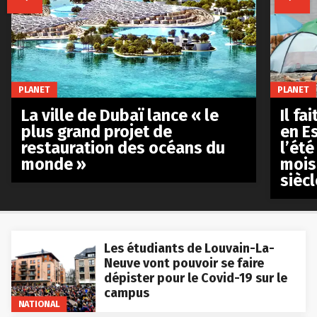
PLANET
PLANET
La ville de Dubaï lance « le
Il fa
plus grand projet de
en E
restauration des océans du
l’été
monde »
mois
siècl
Les étudiants de Louvain-La-
Neuve vont pouvoir se faire
dépister pour le Covid-19 sur le
campus
NATIONAL