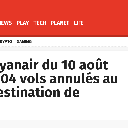
NEWS
PLAY
TECH
PLANET
LIFE
RYPTO
GAMING
yanair du 10 août
 104 vols annulés au
estination de