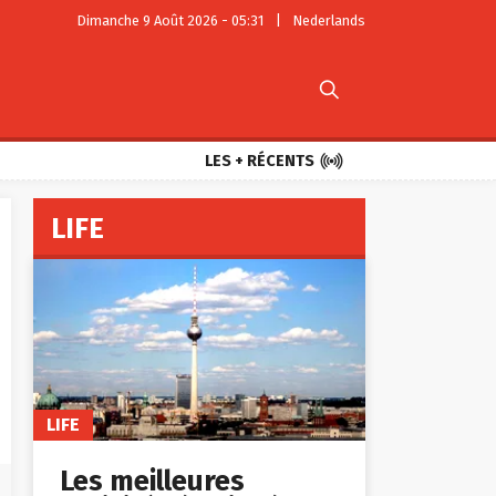
Dimanche 9 Août 2026 - 05:31
|
Nederlands


LES + RÉCENTS
LIFE
LIFE
Les meilleures