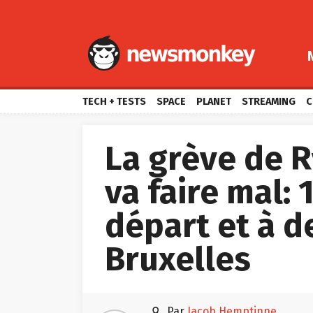
TECH + TESTS
SPACE
PLANET
STREAMING
C
La grève de R
va faire mal:
départ et à d
Bruxelles

par
Jacob Hemptinne