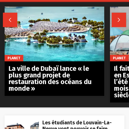


PLANET
PLANET
La ville de Dubaï lance « le
Il fa
plus grand projet de
en E
restauration des océans du
l’été
monde »
mois
siècl
Les étudiants de Louvain-La-
Neuve vont pouvoir se faire