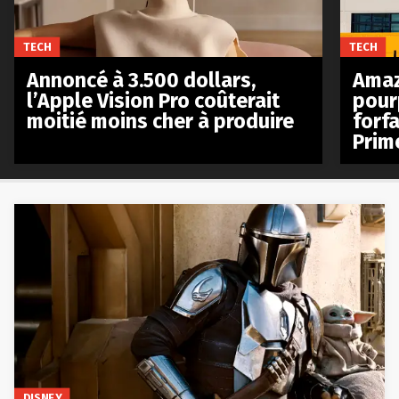
TECH
TECH
Annoncé à 3.500 dollars,
Amaz
l’Apple Vision Pro coûterait
pour
moitié moins cher à produire
forfa
Prim
DISNEY