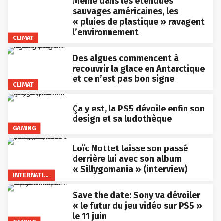
Même dans les étendues
sauvages américaines, les
« pluies de plastique » ravagent
l’environnement
CLIMAT
Des algues commencent à
recouvrir la glace en Antarctique
et ce n’est pas bon signe
CLIMAT
Ça y est, la PS5 dévoile enfin son
design et sa ludothèque
GAMING
Loïc Nottet laisse son passé
derrière lui avec son album
« Sillygomania » (interview)
INTERNATIONAL
Save the date: Sony va dévoiler
« le futur du jeu vidéo sur PS5 »
le 11 juin