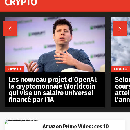
CRYPTO


CRYPTO
CRYPTO
Les nouveau projet d’OpenAI:
Selo
la cryptomonnaie Worldcoin
cours
qui vise un salaire universel
atte
financé par l’IA
l’an
Amazon Prime Video: ces 10