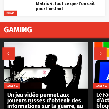
Matrix 4: tout ce que l’on sait
pour l’instant
FILMS
GAMING


GAMING
GAMING
Le r
Un jeu vidéo permet aux
d’Act
joueurs russes d’obtenir des
bloq
informations sur la guerre, au