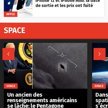
iPhone 12 et iPhone Mini: la date
de sortie et les prix ont fuité
APPLE
SPACE


SPACE
SPACE
Un ancien des
Dans 
renseignements américains
spat
se lâche: le Pentagone
s’écr