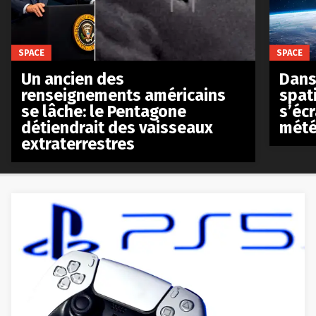
SPACE
SPACE
Un ancien des
Dans 
renseignements américains
spat
se lâche: le Pentagone
s’écr
détiendrait des vaisseaux
mété
extraterrestres