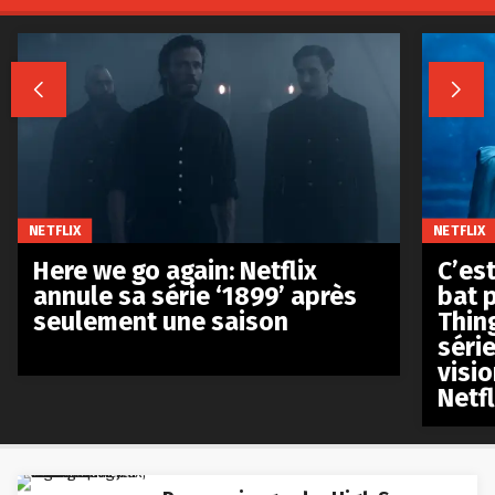


NETFLIX
NETFLIX
Here we go again: Netflix
C’est
annule sa série ‘1899’ après
bat p
seulement une saison
Thin
séri
visio
Netfl