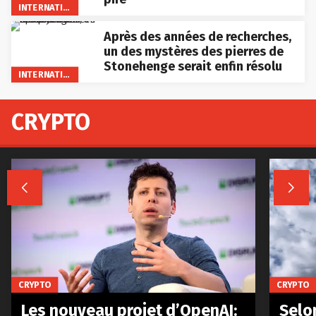
INTERNATIONAL
Après des années de recherches,
un des mystères des pierres de
Stonehenge serait enfin résolu
INTERNATIONAL
CRYPTO


CRYPTO
CRYPTO
Les nouveau projet d’OpenAI:
Selo