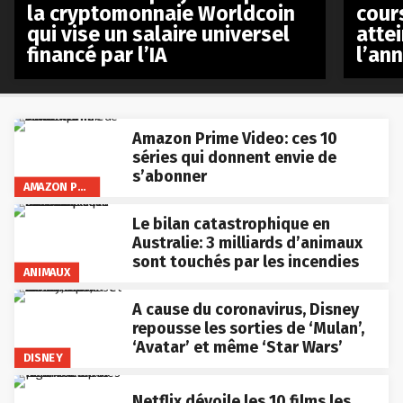
la cryptomonnaie Worldcoin
cours
qui vise un salaire universel
atte
financé par l’IA
l’an
Amazon Prime Video: ces 10
séries qui donnent envie de
s’abonner
AMAZON PRIME VIDEO
Le bilan catastrophique en
Australie: 3 milliards d’animaux
sont touchés par les incendies
ANIMAUX
A cause du coronavirus, Disney
repousse les sorties de ‘Mulan’,
‘Avatar’ et même ‘Star Wars’
DISNEY
Netflix dévoile les 10 films les