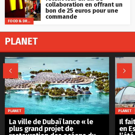
collaboration en offrant un
bon de 25 euros pour une
commande
FOOD & DRINKS
PLANET


PLANET
PLANET
La ville de Dubaï lance « le
Il fa
plus grand projet de
en E