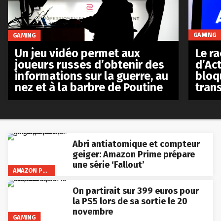
GAMING
GAMING
Le r
Un jeu vidéo permet aux
d’Act
joueurs russes d’obtenir des
bloq
informations sur la guerre, au
tran
nez et à la barbre de Poutine
Abri antiatomique et compteur
geiger: Amazon Prime prépare
une série ‘Fallout’
AMAZON PRIME VIDEO
On partirait sur 399 euros pour
la PS5 lors de sa sortie le 20
novembre
GAMING