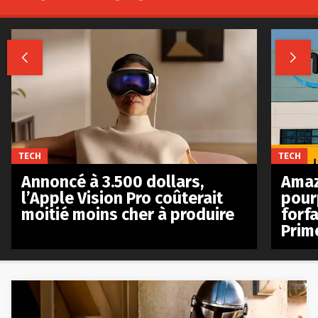


TECH
TECH
Annoncé à 3.500 dollars,
Amaz
l’Apple Vision Pro coûterait
pour
moitié moins cher à produire
forfa
Prim