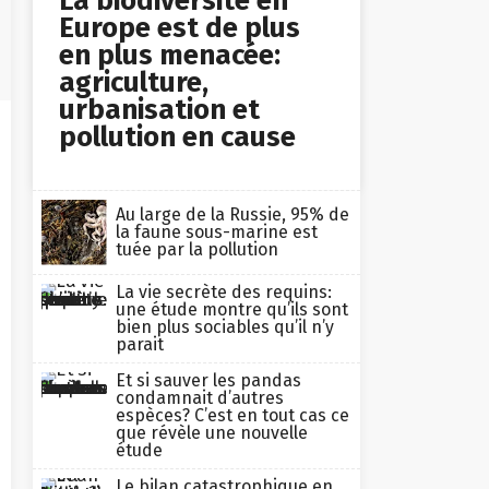
Europe est de plus
en plus menacée:
agriculture,
urbanisation et
pollution en cause
Au large de la Russie, 95% de
la faune sous-marine est
tuée par la pollution
La vie secrète des requins:
une étude montre qu’ils sont
bien plus sociables qu’il n’y
parait
Et si sauver les pandas
condamnait d’autres
espèces? C’est en tout cas ce
que révèle une nouvelle
étude
Le bilan catastrophique en
Australie: 3 milliards