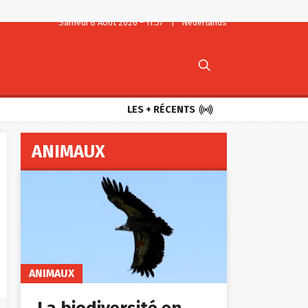
Samedi 8 Août 2026 - 11:57
|
Nederlands


LES + RÉCENTS
ANIMAUX
ANIMAUX
La biodiversité en