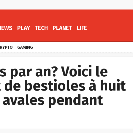
NEWS
PLAY
TECH
PLANET
LIFE
RYPTO
GAMING
s par an? Voici le
de bestioles à huit
u avales pendant
e