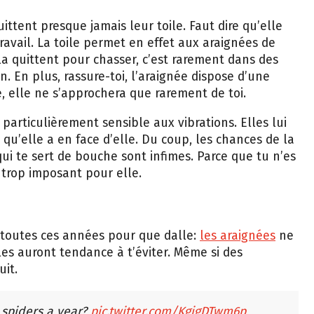
ittent presque jamais leur toile. Faut dire qu’elle
avail. La toile permet en effet aux araignées de
 la quittent pour chasser, c’est rarement dans des
. En plus, rassure-toi, l’araignée dispose d’une
e, elle ne s’approchera que rarement de toi.
t particulièrement sensible aux vibrations. Elles lui
u’elle a en face d’elle. Du coup, les chances de la
i te sert de bouche sont infimes. Parce que tu n’es
trop imposant pour elle.
t toutes ces années pour que dalle:
les araignées
ne
les auront tendance à t’éviter. Même si des
uit.
 spiders a year?
pic.twitter.com/KgjgDTwm6p