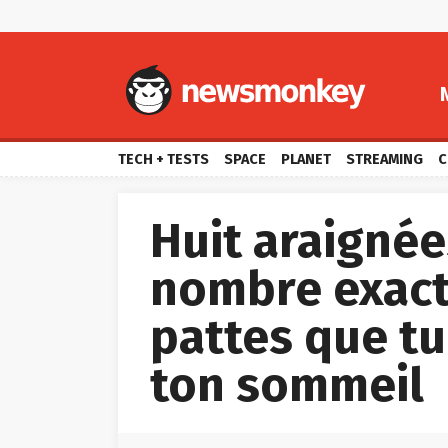
TECH + TESTS
SPACE
PLANET
STREAMING
C
Huit araignée
nombre exact 
pattes que t
ton sommeil

par
Sofie Van Waeyenbergh