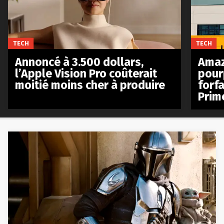
TECH
TECH
Annoncé à 3.500 dollars,
Amaz
l’Apple Vision Pro coûterait
pour
moitié moins cher à produire
forfa
Prim