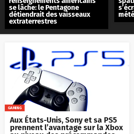
renseignements américains
spat
se lâche: le Pentagone
s’écr
détiendrait des vaisseaux
mété
extraterrestres
GAMING
Aux États-Unis, Sony et sa PS5
prennent l’avantage sur la Xbox