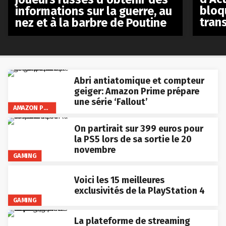
bloq
informations sur la guerre, au
tran
nez et à la barbre de Poutine
Abri antiatomique et compteur
geiger: Amazon Prime prépare
une série ‘Fallout’
AMAZON PRIME VIDEO
On partirait sur 399 euros pour
la PS5 lors de sa sortie le 20
novembre
GAMING
Voici les 15 meilleures
exclusivités de la PlayStation 4
GAMING
La plateforme de streaming