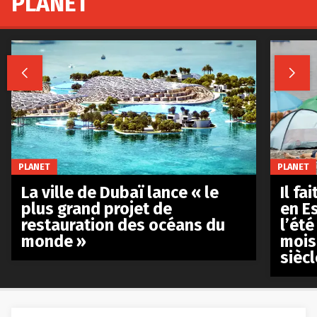
PLANET


PLANET
PLANET
La ville de Dubaï lance « le
Il fa
plus grand projet de
en E
restauration des océans du
l’été
monde »
mois
siècl