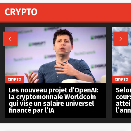
CRYPTO


CRYPTO
CRYPTO
Les nouveau projet d’OpenAI:
Selo
la cryptomonnaie Worldcoin
cours
qui vise un salaire universel
atte
financé par l’IA
l’an