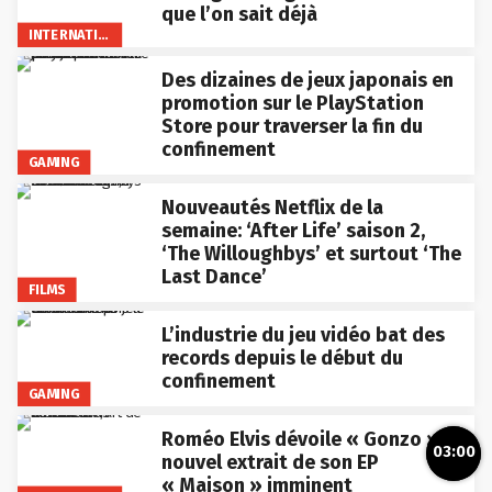
que l’on sait déjà
INTERNATIONAL
Des dizaines de jeux japonais en
promotion sur le PlayStation
Store pour traverser la fin du
confinement
GAMING
Nouveautés Netflix de la
semaine: ‘After Life’ saison 2,
‘The Willoughbys’ et surtout ‘The
Last Dance’
FILMS
L’industrie du jeu vidéo bat des
records depuis le début du
confinement
GAMING
Roméo Elvis dévoile « Gonzo »,
03:00
nouvel extrait de son EP
« Maison » imminent