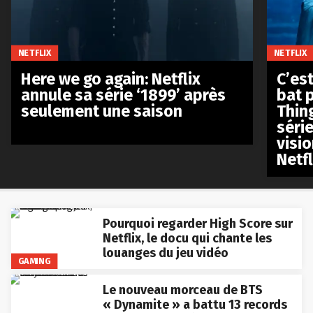
NETFLIX
NETFLIX
Here we go again: Netflix
C’est
annule sa série ‘1899’ après
bat p
seulement une saison
Thin
séri
visio
Netfl
Pourquoi regarder High Score sur
Netflix, le docu qui chante les
louanges du jeu vidéo
GAMING
Le nouveau morceau de BTS
« Dynamite » a battu 13 records