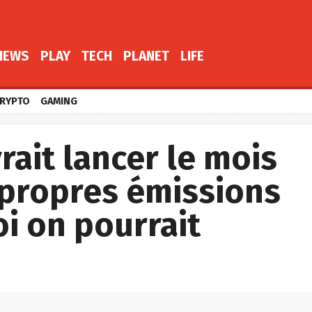
NEWS
PLAY
TECH
PLANET
LIFE
RYPTO
GAMING
ait lancer le mois
 propres émissions
oi on pourrait