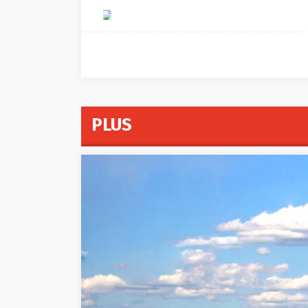
epa
PLUS