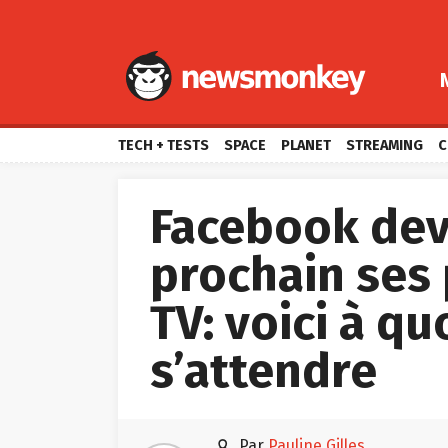
TECH + TESTS
SPACE
PLANET
STREAMING
C
Facebook devr
prochain ses
TV: voici à qu
s’attendre

par
Pauline Gilles