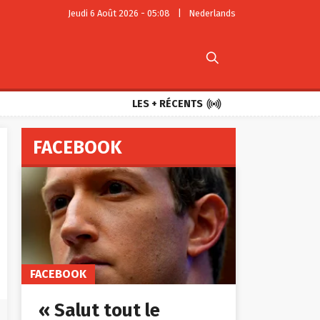
Jeudi 6 Août 2026 - 05:08
|
Nederlands


LES + RÉCENTS
FACEBOOK
FACEBOOK
« Salut tout le