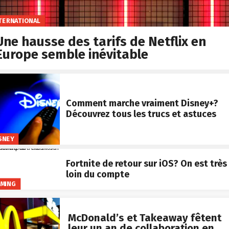
TERNATIONAL
Une hausse des tarifs de Netflix en
Europe semble inévitable
Comment marche vraiment Disney+?
Découvrez tous les trucs et astuces
SNEY
Fortnite de retour sur iOS? On est très
loin du compte
MING
McDonald’s et Takeaway fêtent
leur un an de collaboration en