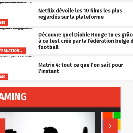
Netflix dévoile les 10 films les plus
regardés sur la plateforme
LMS
Découvre quel Diable Rouge tu es grâc
à ce test créé par la Fédération belge 
football
INTERNATIONAL
Matrix 4: tout ce que l’on sait pour
l’instant
LMS
AMING

