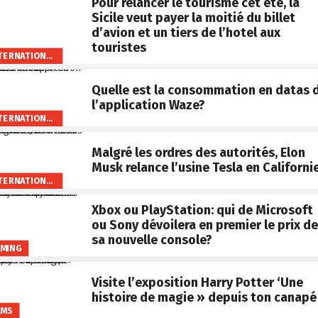
Pour relancer le tourisme cet été, la
Sicile veut payer la moitié du billet
d’avion et un tiers de l’hotel aux
touristes
INTERNATIONAL
Quelle est la consommation en datas 
l’application Waze?
INTERNATIONAL
Malgré les ordres des autorités, Elon
Musk relance l’usine Tesla en Californi
INTERNATIONAL
Xbox ou PlayStation: qui de Microsoft
ou Sony dévoilera en premier le prix de
sa nouvelle console?
MING
Visite l’exposition Harry Potter ‘Une
histoire de magie » depuis ton canapé
LMS