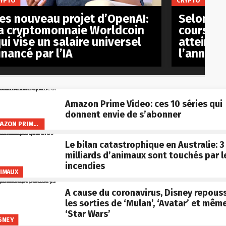
YPTO
CRYPTO
es nouveau projet d’OpenAI:
Selon plu
a cryptomonnaie Worldcoin
cours du 
ui vise un salaire universel
atteindr
inancé par l’IA
l’année 
Amazon Prime Video: ces 10 séries qui
donnent envie de s’abonner
AMAZON PRIME VIDEO
Le bilan catastrophique en Australie: 3
milliards d’animaux sont touchés par l
incendies
IMAUX
A cause du coronavirus, Disney repous
les sorties de ‘Mulan’, ‘Avatar’ et mêm
‘Star Wars’
SNEY