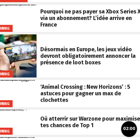
Pourquoi ne pas payer sa Xbox Series 
via un abonnement? L’idée arrive en
France
MING
Désormais en Europe, les jeux vidéo
devront obligatoirement annoncer la
présence de loot boxes
MING
‘Animal Crossing : New Horizons’ : 5
astuces pour gagner un max de
clochettes
MING
Où atterrir sur Warzone pour maximise
tes chances de Top 1
02:00
MING