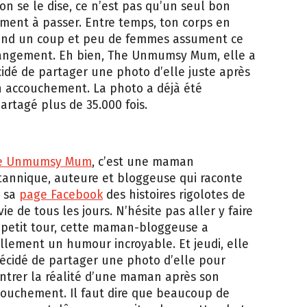
on se le dise, ce n’est pas qu’un seul bon
ent à passer. Entre temps, ton corps en
end un coup et peu de femmes assument ce
angement. Eh bien, The Unmumsy Mum, elle a
idé de partager une photo d’elle juste après
n accouchement. La photo a déjà été
artagé plus de 35.000 fois.
e Unmumsy Mum
, c’est une maman
tannique, auteure et bloggeuse qui raconte
r sa
page Facebook
des histoires rigolotes de
vie de tous les jours. N’hésite pas aller y faire
 petit tour, cette maman-bloggeuse a
llement un humour incroyable. Et jeudi, elle
écidé de partager une photo d’elle pour
trer la réalité d’une maman après son
ouchement. Il faut dire que beaucoup de