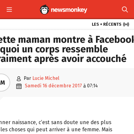



LES + RÉCENTS
ette maman montre à Faceboo
 quoi un corps ressemble
raiment après avoir accouché

par
Lucie Michel
LM

samedi 16 décembre 2017
07:14
à
cebook
e
nmumsy
um
ner naissance, c’est sans doute une des plus
les choses qui peut arriver à une femme. Mais