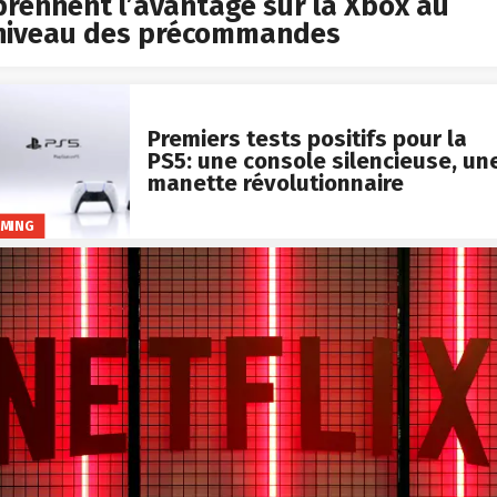
prennent l’avantage sur la Xbox au
niveau des précommandes
Premiers tests positifs pour la
PS5: une console silencieuse, un
manette révolutionnaire
MING