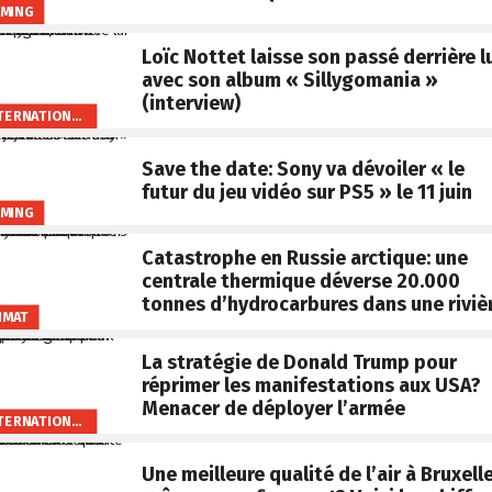
MING
Loïc Nottet laisse son passé derrière l
avec son album « Sillygomania »
(interview)
INTERNATIONAL
Save the date: Sony va dévoiler « le
futur du jeu vidéo sur PS5 » le 11 juin
MING
Catastrophe en Russie arctique: une
centrale thermique déverse 20.000
tonnes d’hydrocarbures dans une riviè
IMAT
La stratégie de Donald Trump pour
réprimer les manifestations aux USA?
Menacer de déployer l’armée
INTERNATIONAL
Une meilleure qualité de l’air à Bruxell