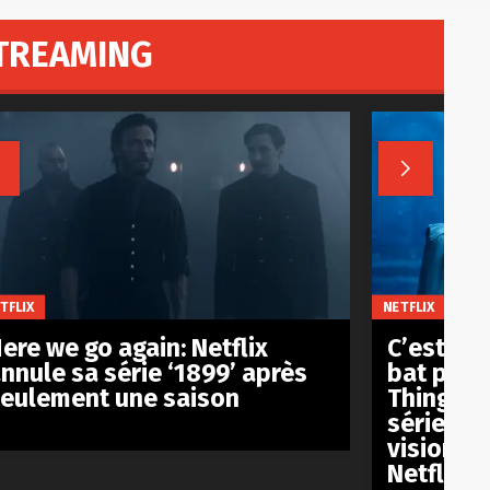
TREAMING


TFLIX
NETFLIX
ere we go again: Netflix
C’est off
nnule sa série ‘1899’ après
bat pas l
eulement une saison
Things’ 
série an
visionnée
Netflix