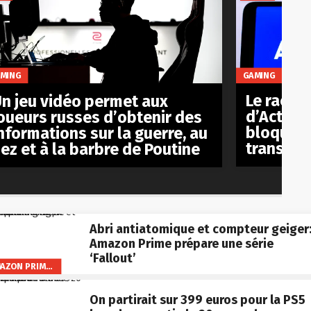
GAMING
MING
Le racha
n jeu vidéo permet aux
d’Activis
oueurs russes d’obtenir des
bloqué p
nformations sur la guerre, au
transact
ez et à la barbre de Poutine
Abri antiatomique et compteur geiger
Amazon Prime prépare une série
‘Fallout’
AMAZON PRIME VIDEO
On partirait sur 399 euros pour la PS5