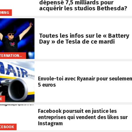
dépensé 7,5 milliards pour
acquérir les studios Bethesda?
MING
Toutes les infos sur le « Battery
Day » de Tesla de ce mardi
INTERNATIONAL
Envole-toi avec Ryanair pour seuleme
5 euros
FE
Facebook poursuit en justice les
entreprises qui vendent des likes sur
Instagram
CEBOOK