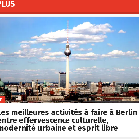
PLUS
FE
Les meilleures activités à faire à Berlin 
entre effervescence culturelle,
modernité urbaine et esprit libre