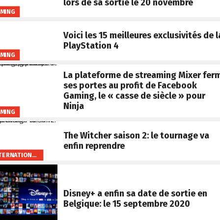
lors de sa sortie le 20 novembre
MING
Voici les 15 meilleures exclusivités de l
PlayStation 4
MING
La plateforme de streaming Mixer fer
ses portes au profit de Facebook
Gaming, le « casse de siècle » pour
Ninja
MING
The Witcher saison 2: le tournage va
enfin reprendre
INTERNATIONAL
Disney+ a enfin sa date de sortie en
Belgique: le 15 septembre 2020