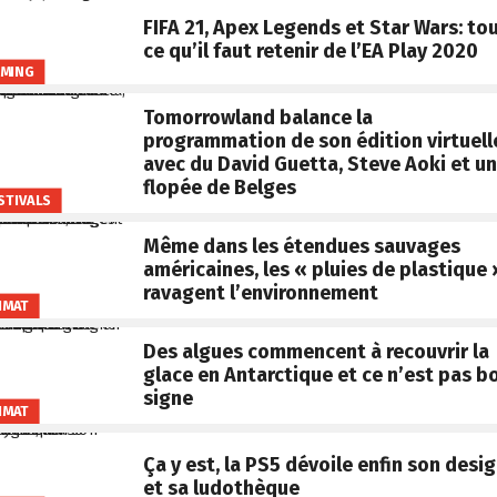
FIFA 21, Apex Legends et Star Wars: to
ce qu’il faut retenir de l’EA Play 2020
MING
Tomorrowland balance la
programmation de son édition virtuell
avec du David Guetta, Steve Aoki et u
flopée de Belges
STIVALS
Même dans les étendues sauvages
américaines, les « pluies de plastique 
ravagent l’environnement
IMAT
Des algues commencent à recouvrir la
glace en Antarctique et ce n’est pas b
signe
IMAT
Ça y est, la PS5 dévoile enfin son desi
et sa ludothèque