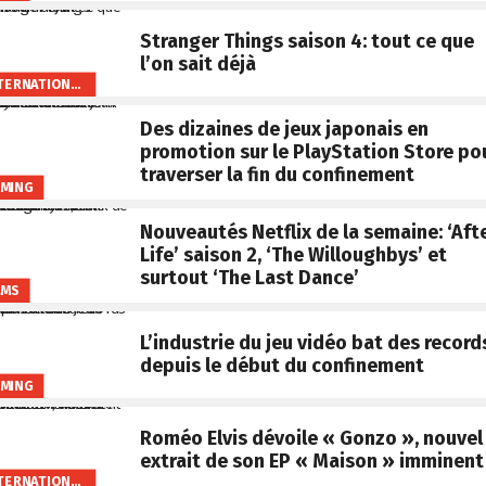
Stranger Things saison 4: tout ce que
l’on sait déjà
INTERNATIONAL
Des dizaines de jeux japonais en
promotion sur le PlayStation Store po
traverser la fin du confinement
MING
Nouveautés Netflix de la semaine: ‘Aft
Life’ saison 2, ‘The Willoughbys’ et
surtout ‘The Last Dance’
LMS
L’industrie du jeu vidéo bat des record
depuis le début du confinement
MING
Roméo Elvis dévoile « Gonzo », nouvel
extrait de son EP « Maison » imminent
INTERNATIONAL