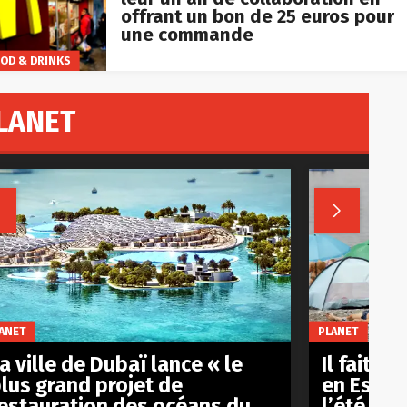
offrant un bon de 25 euros pour
une commande
OD & DRINKS
LANET


ANET
PLANET
a ville de Dubaï lance « le
Il fait d
lus grand projet de
en Espag
estauration des océans du
l’été s’e