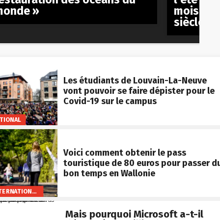
monde »
mois en 
siècle
Les étudiants de Louvain-La-Neuve
vont pouvoir se faire dépister pour le
Covid-19 sur le campus
TIONAL
Voici comment obtenir le pass
touristique de 80 euros pour passer d
bon temps en Wallonie
INTERNATIONAL
Mais pourquoi Microsoft a-t-il