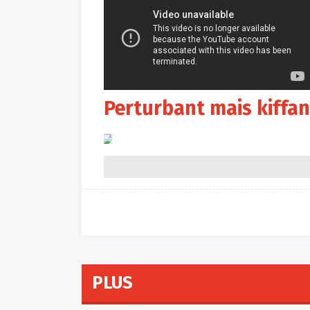
Perturbant mais kiffan
PLUS