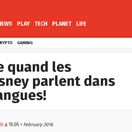
NEWS
PLAY
TECH
PLANET
LIFE
RYPTO
GAMING
e quand les
isney parlent dans
langues!
16
15:05
•
February 2016
à