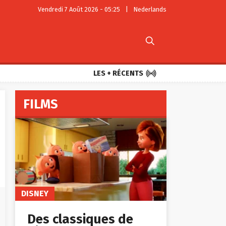
Vendredi 7 Août 2026 - 05:25
|
Nederlands


LES + RÉCENTS
FILMS
DISNEY
Des classiques de