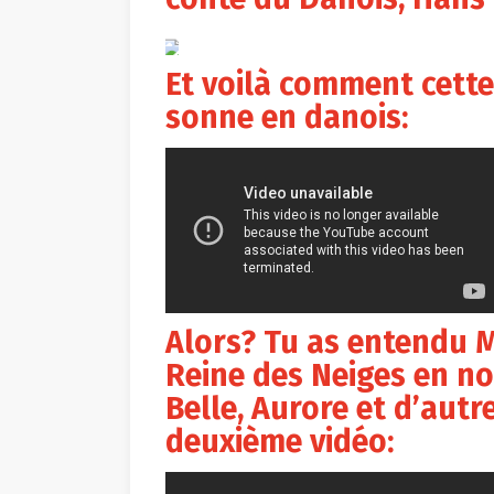
YouTube
Et voilà comment cet
sonne en danois:
Alors? Tu as entendu M
Reine des Neiges en no
Belle, Aurore et d’autr
deuxième vidéo: