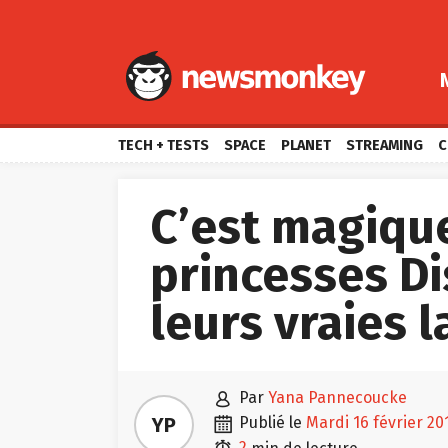
TECH + TESTS
SPACE
PLANET
STREAMING
C
C’est magiqu
princesses D
leurs vraies 

par
Yana Pannecoucke

YP
publié le
mardi 16 février 20
2