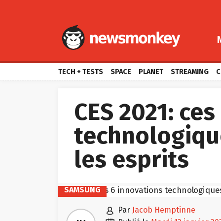
TECH + TESTS
SPACE
PLANET
STREAMING
C
CES 2021: ces
technologiqu
les esprits
SAMSUNG

par
Jacob Hemptinne