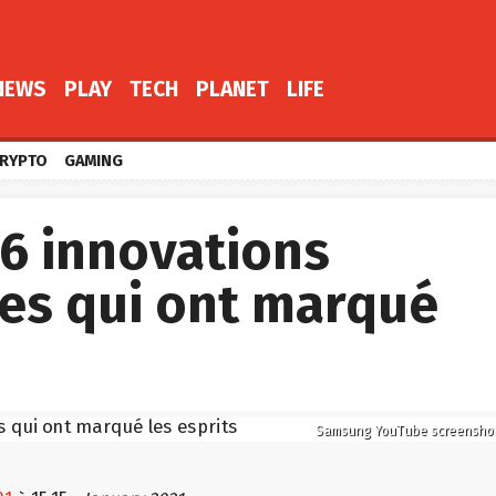
NEWS
PLAY
TECH
PLANET
LIFE
RYPTO
GAMING
 6 innovations
es qui ont marqué
Samsung YouTube screensho