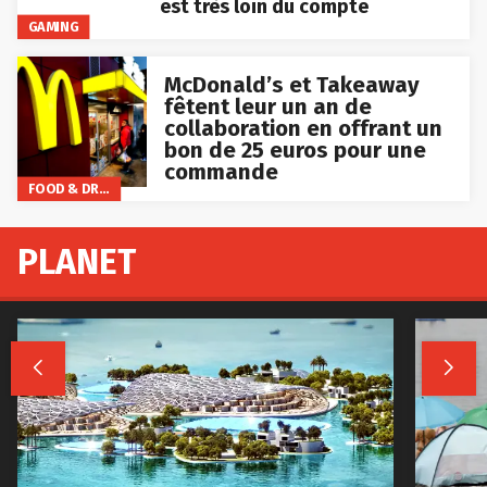
est très loin du compte
GAMING
McDonald’s et Takeaway
fêtent leur un an de
collaboration en offrant un
bon de 25 euros pour une
commande
FOOD & DRINKS
PLANET

