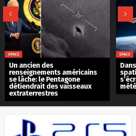


SPACE
SPACE
Un ancien des
Dans 
renseignements américains
spat
se lâche: le Pentagone
s’écr
détiendrait des vaisseaux
mété
extraterrestres