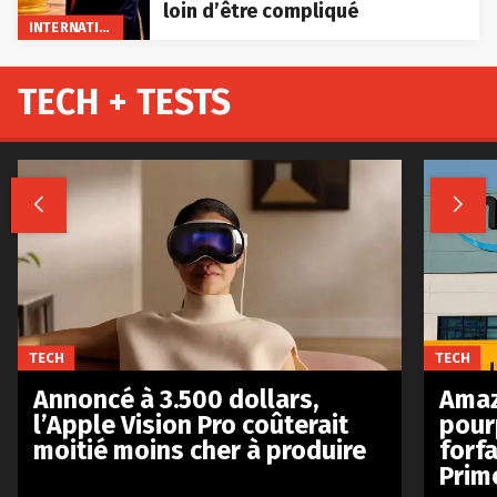
loin d’être compliqué
INTERNATIONAL
TECH + TESTS


TECH
TECH
Annoncé à 3.500 dollars,
Amaz
l’Apple Vision Pro coûterait
pour
moitié moins cher à produire
forfa
Prim