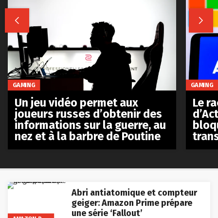


GAMING
GAMING
Le r
Un jeu vidéo permet aux
d’Act
joueurs russes d’obtenir des
bloq
informations sur la guerre, au
tran
nez et à la barbre de Poutine
Abri antiatomique et compteur
geiger: Amazon Prime prépare
une série ‘Fallout’