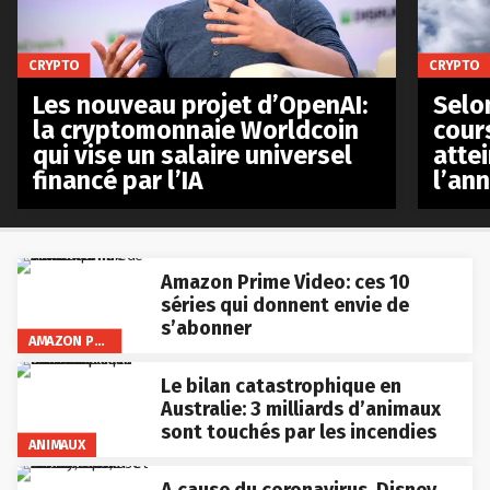
CRYPTO
CRYPTO
Les nouveau projet d’OpenAI:
Selo
la cryptomonnaie Worldcoin
cours
qui vise un salaire universel
atte
financé par l’IA
l’an
Amazon Prime Video: ces 10
séries qui donnent envie de
s’abonner
AMAZON PRIME VIDEO
Le bilan catastrophique en
Australie: 3 milliards d’animaux
sont touchés par les incendies
ANIMAUX
A cause du coronavirus, Disney