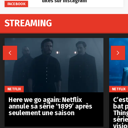
likes sur Instagram
FACEBOOK
STREAMING


NETFLIX
NETFLIX
Here we go again: Netflix
C’est
annule sa série ‘1899’ après
bat p
seulement une saison
Thin
séri
visio