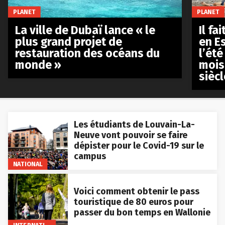
PLANET
PLANET
La ville de Dubaï lance « le
Il fa
plus grand projet de
en E
restauration des océans du
l’été
monde »
mois
siècl
Les étudiants de Louvain-La-
Neuve vont pouvoir se faire
dépister pour le Covid-19 sur le
campus
NATIONAL
Voici comment obtenir le pass
touristique de 80 euros pour
passer du bon temps en Wallonie