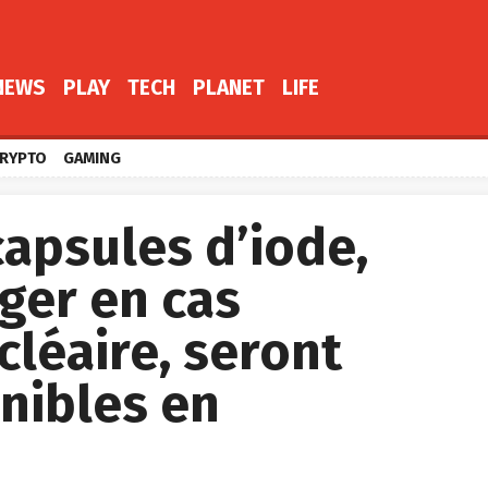
NEWS
PLAY
TECH
PLANET
LIFE
RYPTO
GAMING
capsules d’iode,
ger en cas
cléaire, seront
nibles en