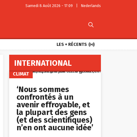
Samedi 8 Août 2026 - 17:09
|
Nederlands


LES + RÉCENTS
INTERNATIONAL
CLIMAT
‘Nous sommes
confrontés à un
avenir effroyable, et
la plupart des gens
(et des scientifiques)
n’en ont aucune idée’