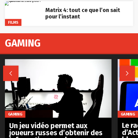
Matrix 4: tout ce que l’on sait
pour l’instant
FILMS
GAMING


GAMING
GAMING
Le r
Un jeu vidéo permet aux
d’Act
joueurs russes d’obtenir des