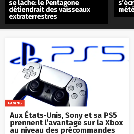
se lâche: le Pentagone
s’écr
détiendrait des vaisseaux
mété
extraterrestres
GAMING
Aux États-Unis, Sony et sa PS5
prennent l’avantage sur la Xbox
au niveau des précommandes