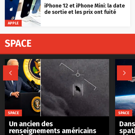
iPhone 12 et iPhone Mini: la date
de sortie et les prix ont fuité
APPLE
SPACE


SPACE
SPACE
Un ancien des
Dans 
renseignements américains
spat