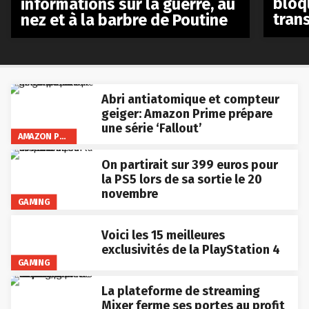
bloq
informations sur la guerre, au
tran
nez et à la barbre de Poutine
Abri antiatomique et compteur
geiger: Amazon Prime prépare
une série ‘Fallout’
AMAZON PRIME VIDEO
On partirait sur 399 euros pour
la PS5 lors de sa sortie le 20
novembre
GAMING
Voici les 15 meilleures
exclusivités de la PlayStation 4
GAMING
La plateforme de streaming
Mixer ferme ses portes au profit