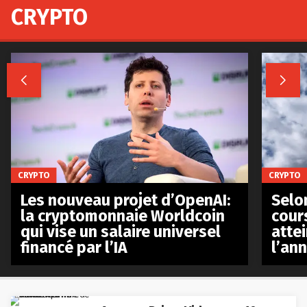
CRYPTO


CRYPTO
CRYPTO
Les nouveau projet d’OpenAI:
Selo
la cryptomonnaie Worldcoin
cours
qui vise un salaire universel
atte
financé par l’IA
l’an