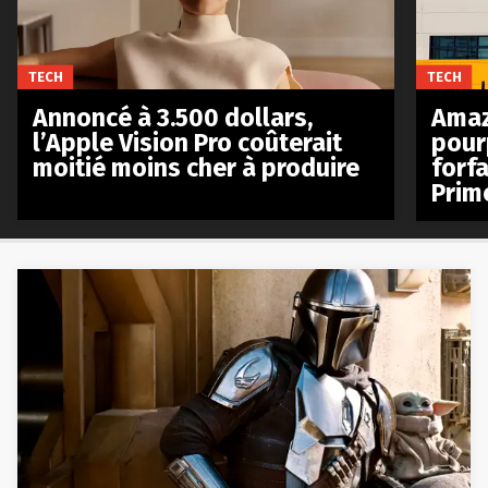
TECH
TECH
Annoncé à 3.500 dollars,
Amaz
l’Apple Vision Pro coûterait
pour
moitié moins cher à produire
forfa
Prim