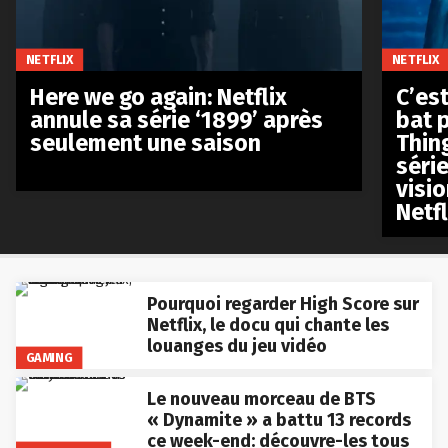
NETFLIX
NETFLIX
Here we go again: Netflix
C’est
annule sa série ‘1899’ après
bat p
seulement une saison
Thin
séri
visio
Netfl
Pourquoi regarder High Score sur
Netflix, le docu qui chante les
louanges du jeu vidéo
GAMING
Le nouveau morceau de BTS
« Dynamite » a battu 13 records
ce week-end: découvre-les tous