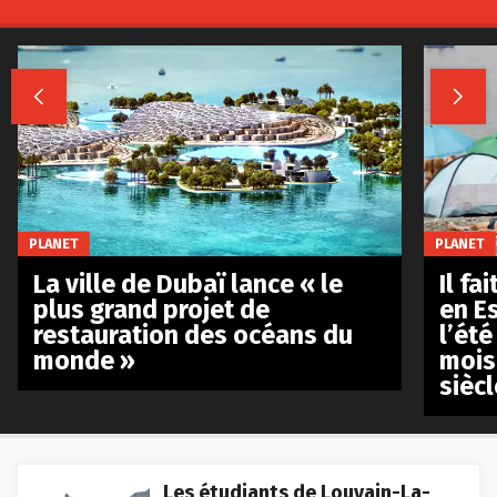


PLANET
PLANET
La ville de Dubaï lance « le
Il fa
plus grand projet de
en E
restauration des océans du
l’été
monde »
mois
siècl
Les étudiants de Louvain-La-