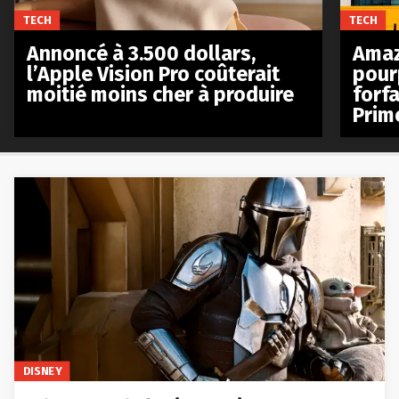
TECH
TECH
Annoncé à 3.500 dollars,
Amaz
l’Apple Vision Pro coûterait
pour
moitié moins cher à produire
forfa
Prim
DISNEY