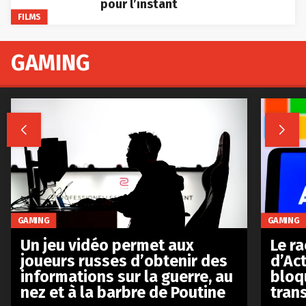
pour l’instant
FILMS
GAMING


GAMING
GAMING
Le r
Un jeu vidéo permet aux
d’Act
joueurs russes d’obtenir des
bloq
informations sur la guerre, au
tran
nez et à la barbre de Poutine