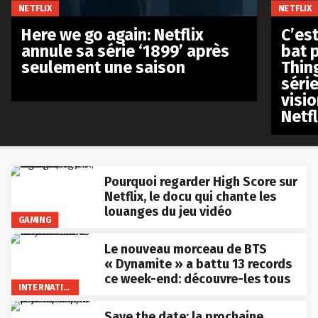
NETFLIX
NETFLIX
Here we go again: Netflix
C’est
annule sa série ‘1899’ après
bat p
seulement une saison
Thin
séri
visio
Netfl
Pourquoi regarder High Score sur
Netflix, le docu qui chante les
louanges du jeu vidéo
GAMING
Le nouveau morceau de BTS
« Dynamite » a battu 13 records
ce week-end: découvre-les tous
INTERNATIONAL
Save the date: la prochaine