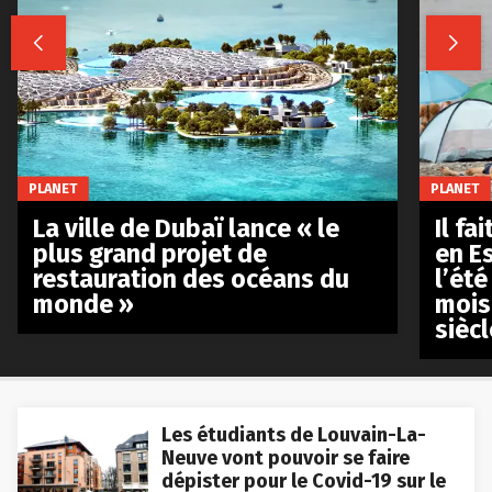


PLANET
PLANET
La ville de Dubaï lance « le
Il fa
plus grand projet de
en E
restauration des océans du
l’été
monde »
mois
siècl
Les étudiants de Louvain-La-
Neuve vont pouvoir se faire
dépister pour le Covid-19 sur le