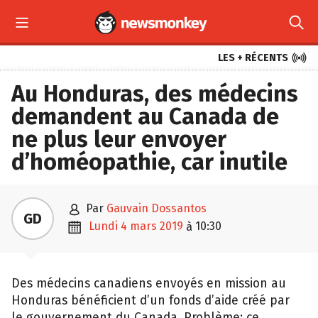



LES + RÉCENTS
Au Honduras, des médecins
demandent au Canada de
ne plus leur envoyer
d’homéopathie, car inutile

par
Gauvain Dossantos
GD

lundi 4 mars 2019
10:30
à
Des médecins canadiens envoyés en mission au
Honduras bénéficient d’un fonds d’aide créé par
le gouvernement du Canada. Problème: ce