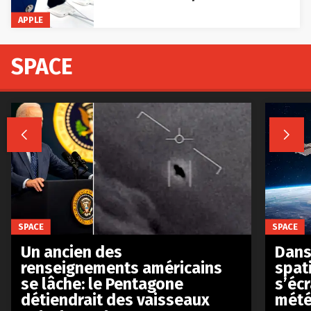
APPLE
SPACE


SPACE
SPACE
Un ancien des
Dans 
renseignements américains
spat
se lâche: le Pentagone
s’écr
détiendrait des vaisseaux
mété