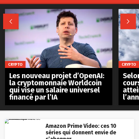


CRYPTO
CRYPTO
Les nouveau projet d’OpenAI:
Selo
la cryptomonnaie Worldcoin
cours
qui vise un salaire universel
atte
financé par l’IA
l’an
Amazon Prime Video: ces 10
séries qui donnent envie de
s’abonner