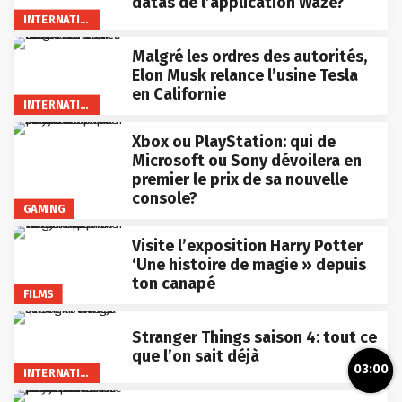
datas de l’application Waze?
INTERNATIONAL
Malgré les ordres des autorités,
Elon Musk relance l’usine Tesla
en Californie
INTERNATIONAL
Xbox ou PlayStation: qui de
Microsoft ou Sony dévoilera en
premier le prix de sa nouvelle
console?
GAMING
Visite l’exposition Harry Potter
‘Une histoire de magie » depuis
ton canapé
FILMS
Stranger Things saison 4: tout ce
que l’on sait déjà
03:00
INTERNATIONAL