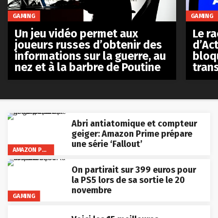
GAMING
GAMING
Le r
Un jeu vidéo permet aux
d’Act
joueurs russes d’obtenir des
bloq
informations sur la guerre, au
tran
nez et à la barbre de Poutine
Abri antiatomique et compteur
geiger: Amazon Prime prépare
une série ‘Fallout’
AMAZON PRIME VIDEO
On partirait sur 399 euros pour
la PS5 lors de sa sortie le 20
novembre
GAMING