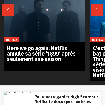


NETFLIX
NETFLIX
Here we go again: Netflix
C’est
annule sa série ‘1899’ après
bat p
seulement une saison
Thin
séri
visio
Netfl
Pourquoi regarder High Score sur
Netflix, le docu qui chante les