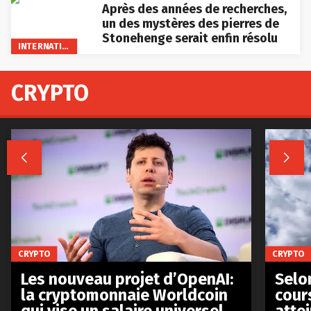
Après des années de recherches,
un des mystères des pierres de
Stonehenge serait enfin résolu
INTERNATIONAL
CRYPTO


CRYPTO
CRYPTO
Les nouveau projet d’OpenAI:
Selo
la cryptomonnaie Worldcoin
cours
qui vise un salaire universel
atte