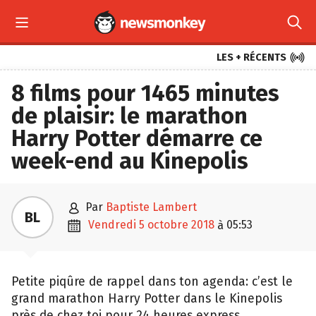



LES + RÉCENTS
8 films pour 1465 minutes
de plaisir: le marathon
Harry Potter démarre ce
week-end au Kinepolis

par
Baptiste Lambert
BL

vendredi 5 octobre 2018
05:53
à
Petite piqûre de rappel dans ton agenda: c’est le
grand marathon Harry Potter dans le Kinepolis
près de chez toi pour 24 heures express.