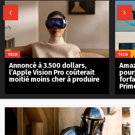


TECH
TECH
Annoncé à 3.500 dollars,
Amaz
l’Apple Vision Pro coûterait
pour
moitié moins cher à produire
forfa
Prim