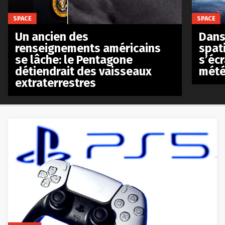
SPACE
SPACE
Un ancien des
Dans 
renseignements américains
spat
se lâche: le Pentagone
s’écr
détiendrait des vaisseaux
mété
extraterrestres