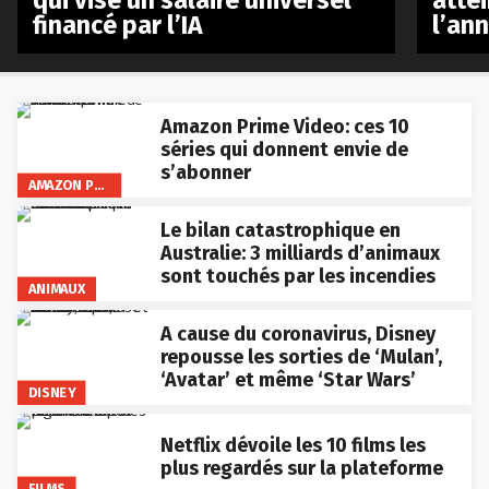
financé par l’IA
l’an
Amazon Prime Video: ces 10
séries qui donnent envie de
s’abonner
AMAZON PRIME VIDEO
Le bilan catastrophique en
Australie: 3 milliards d’animaux
sont touchés par les incendies
ANIMAUX
A cause du coronavirus, Disney
repousse les sorties de ‘Mulan’,
‘Avatar’ et même ‘Star Wars’
DISNEY
Netflix dévoile les 10 films les
plus regardés sur la plateforme
FILMS