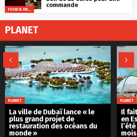
commande
FOOD & DRINKS
PLANET


PLANET
PLANET
La ville de Dubaï lance « le
Il fa
plus grand projet de
en E
restauration des océans du
l’été
monde »
mois