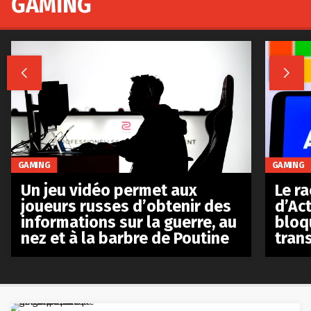
GAMING


GAMING
GAMING
Le r
Un jeu vidéo permet aux
d’Act
joueurs russes d’obtenir des
bloq
informations sur la guerre, au
tran
nez et à la barbre de Poutine