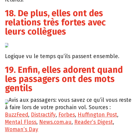
18. De plus, elles ont des
relations très fortes avec
leurs collègues
YouTube
Logique vu le temps qu’ils passent ensemble.
19. Enfin, elles adorent quand
les passagers ont des mots
gentils
Avis aux passagers: vous savez ce qu’il vous reste
Giphy
à faire lors de votre prochain vol. Sources :
BuzzFeed
,
Distractify
,
Forbes
,
Huffington Post
,
Mental Floss
,
News.com.au
,
Reader’s Digest
,
Woman’s Day