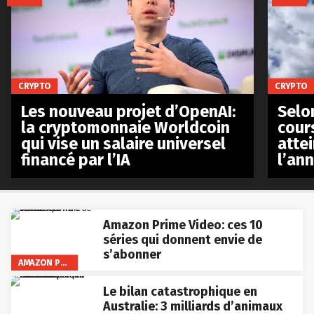
CRYPTO
CRYPTO
Les nouveau projet d’OpenAI:
Selo
la cryptomonnaie Worldcoin
cours
qui vise un salaire universel
atte
financé par l’IA
l’an
Amazon Prime Video: ces 10
séries qui donnent envie de
s’abonner
AMAZON PRIME VIDEO
Le bilan catastrophique en
Australie: 3 milliards d’animaux