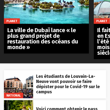
PLANET
PLANET
La ville de Dubaï lance « le
Il fa
plus grand projet de
en E
restauration des océans du
l’été
monde »
mois
siècl
Les étudiants de Louvain-La-
Neuve vont pouvoir se faire
dépister pour le Covid-19 sur le
campus
NATIONAL
Voici comment obtenir le pass