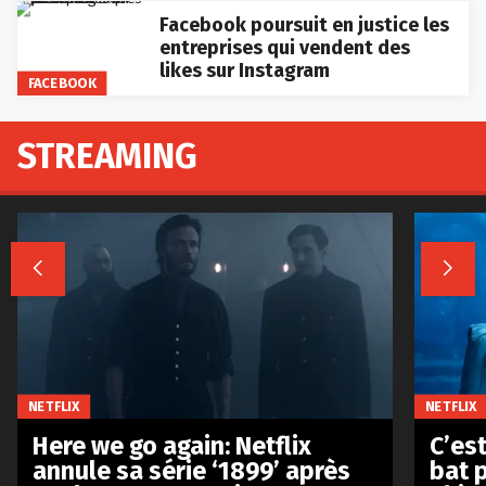
Facebook poursuit en justice les
entreprises qui vendent des
likes sur Instagram
FACEBOOK
STREAMING


NETFLIX
NETFLIX
Here we go again: Netflix
C’est
annule sa série ‘1899’ après
bat p