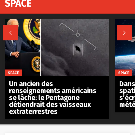
SPACE


SPACE
SPACE
Un ancien des
Dans 
renseignements américains
spat
se lâche: le Pentagone
s’écr
détiendrait des vaisseaux
mété
extraterrestres