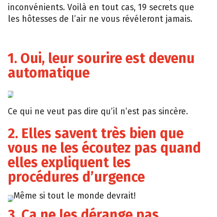
inconvénients. Voilà en tout cas, 19 secrets que
les hôtesses de l’air ne vous révéleront jamais.
1. Oui, leur sourire est devenu
automatique
Giphy
Ce qui ne veut pas dire qu’il n’est pas sincère.
2. Elles savent très bien que
vous ne les écoutez pas quand
elles expliquent les
procédures d’urgence
One
Même si tout le monde devrait!
Dio
3. Ça ne les dérange pas