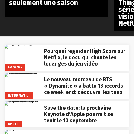
seulement une saison
Thin
séri
visio
Netfl
Pourquoi regarder High Score sur
Netflix, le docu qui chante les
louanges du jeu vidéo
GAMING
Le nouveau morceau de BTS
« Dynamite » a battu 13 records
ce week-end: découvre-les tous
INTERNATIONAL
Save the date: la prochaine
Keynote d’Apple pourrait se
tenir le 10 septembre
APPLE