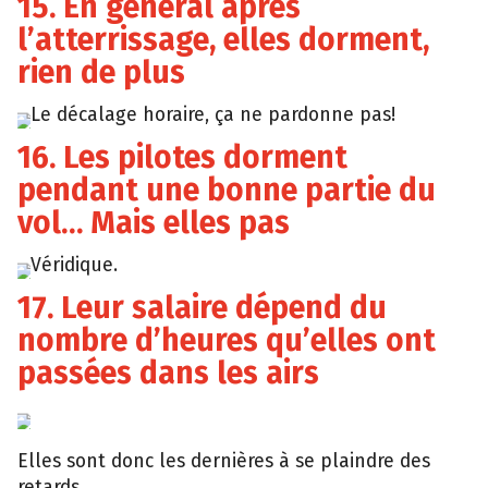
15. En général après
l’atterrissage, elles dorment,
rien de plus
Le décalage horaire, ça ne pardonne pas!
Giphy
16. Les pilotes dorment
pendant une bonne partie du
vol… Mais elles pas
Véridique.
17. Leur salaire dépend du
nombre d’heures qu’elles ont
passées dans les airs
YouTube
Elles sont donc les dernières à se plaindre des
retards.