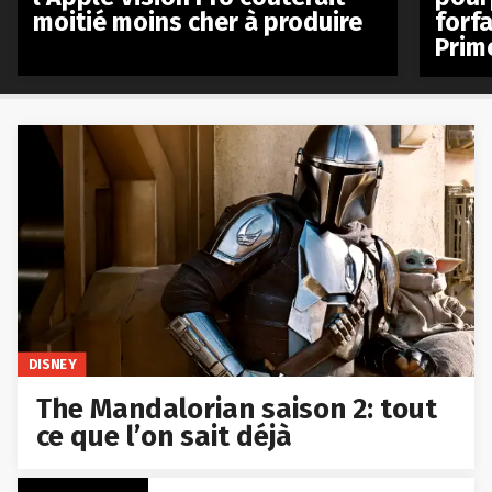
moitié moins cher à produire
forfa
Prim
DISNEY
The Mandalorian saison 2: tout
ce que l’on sait déjà