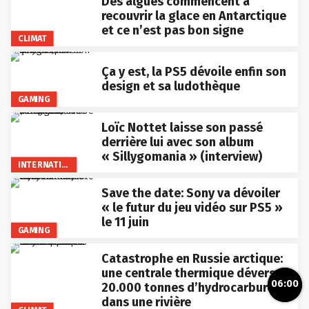
Des algues commencent à
recouvrir la glace en Antarctique
et ce n’est pas bon signe
CLIMAT
Ça y est, la PS5 dévoile enfin son
design et sa ludothèque
GAMING
Loïc Nottet laisse son passé
derrière lui avec son album
« Sillygomania » (interview)
INTERNATIONAL
Save the date: Sony va dévoiler
« le futur du jeu vidéo sur PS5 »
le 11 juin
GAMING
Catastrophe en Russie arctique:
une centrale thermique déverse
06:00
20.000 tonnes d’hydrocarbures
dans une rivière