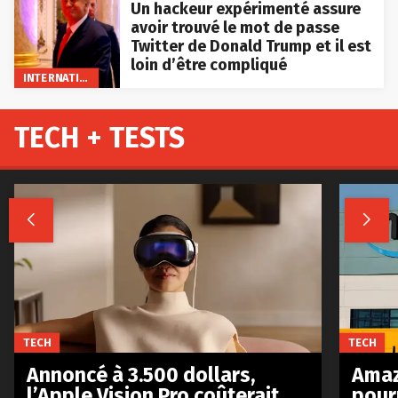
Un hackeur expérimenté assure
avoir trouvé le mot de passe
Twitter de Donald Trump et il est
loin d’être compliqué
INTERNATIONAL
TECH + TESTS


TECH
TECH
Annoncé à 3.500 dollars,
Amaz
l’Apple Vision Pro coûterait
pour