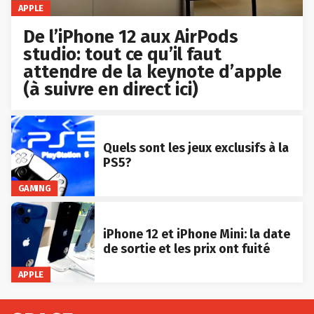
APPLE
De l’iPhone 12 aux AirPods
studio: tout ce qu’il faut
attendre de la keynote d’apple
(à suivre en direct ici)
Quels sont les jeux exclusifs à la
PS5?
GAMING
iPhone 12 et iPhone Mini: la date
de sortie et les prix ont fuité
APPLE