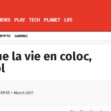
NEWS
PLAY
TECH
PLANET
LIFE
RYPTO
GAMING
e la vie en coloc,
l
09:55
•
March 2017
à