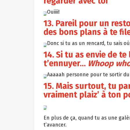
regarder avec toi
Ouiiii!
13. Pareil pour un rest
des bons plans à te fil
Donc si tu as un rencard, tu sais où 
14. Si tu as envie de te
t’ennuyer…
Whoop wh
Aaaaah personne pour te sortir du l
15. Mais surtout, tu par
vraiment plaiz’ à ton p
En plus de ça, quand tu as une galèr
t’avancer.