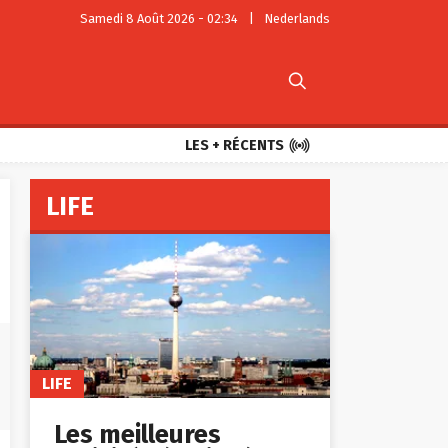
Samedi 8 Août 2026 - 02:34
|
Nederlands


LES + RÉCENTS
LIFE
LIFE
Les meilleures