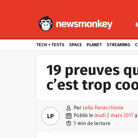
TECH + TESTS
SPACE
PLANET
STREAMING
C
19 preuves qu
c’est trop coo

par
Leila Panacchione

LP
publié le
jeudi 2 mars 2017

5
min de lecture