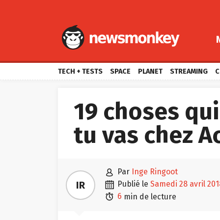
TECH + TESTS
SPACE
PLANET
STREAMING
C
19 choses qui
tu vas chez A

par
Inge Ringoot

IR
publié le
samedi 28 avril 201

6
min de lecture