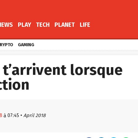
NEWS
PLAY
TECH
PLANET
LIFE
RYPTO
GAMING
 t’arrivent lorsque
ction
8
07:45
•
April 2018
à