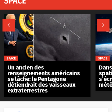
SPACE


SPACE
SPACE
Un ancien des
Dans 
renseignements américains
spat
se lâche: le Pentagone
s’écr
détiendrait des vaisseaux
mété
extraterrestres