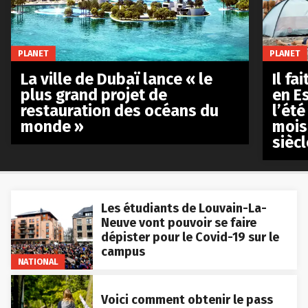
PLANET
PLANET
La ville de Dubaï lance « le
Il fa
plus grand projet de
en E
restauration des océans du
l’été
monde »
mois
siècl
Les étudiants de Louvain-La-
Neuve vont pouvoir se faire
dépister pour le Covid-19 sur le
campus
NATIONAL
Voici comment obtenir le pass