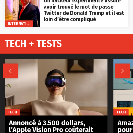
Un hackeur expérimenté assure
avoir trouvé le mot de passe
Twitter de Donald Trump et il est
loin d’être compliqué
INTERNATIONAL
TECH + TESTS


TECH
TECH
Annoncé à 3.500 dollars,
Amaz
l’Apple Vision Pro coûterait
pour