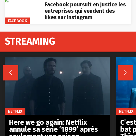
Facebook poursuit en justice les
entreprises qui vendent des
likes sur Instagram
FACEBOOK
STREAMING


NETFLIX
NETFLIX
Here we go again: Netflix
C’est
annule sa série ‘1899’ après
bat p