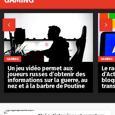


GAMING
GAMING
Le r
Un jeu vidéo permet aux
d’Act
joueurs russes d’obtenir des
bloq
informations sur la guerre, au
tran
nez et à la barbre de Poutine