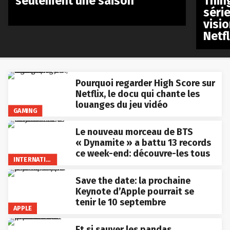
seulement une saison
Thin
séri
visio
Netfl
Pourquoi regarder High Score sur
Netflix, le docu qui chante les
louanges du jeu vidéo
GAMING
Le nouveau morceau de BTS
« Dynamite » a battu 13 records
ce week-end: découvre-les tous
INTERNATIONAL
Save the date: la prochaine
Keynote d’Apple pourrait se
tenir le 10 septembre
APPLE
Et si sauver les pandas