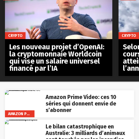
CRYPTO
CRYPTO
Les nouveau projet d’OpenAI:
Selo
la cryptomonnaie Worldcoin
cours
qui vise un salaire universel
atte
financé par l’IA
l’an
Amazon Prime Video: ces 10
séries qui donnent envie de
s’abonner
AMAZON PRIME VIDEO
Le bilan catastrophique en
Australie: 3 milliards d’animaux