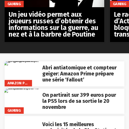
GAMING
GAMING
Le r
Un jeu vidéo permet aux
d’Act
joueurs russes d’obtenir des
bloq
informations sur la guerre, au
tran
nez et à la barbre de Poutine
Abri antiatomique et compteur
geiger: Amazon Prime prépare
une série ‘Fallout’
AMAZON PRIME VIDEO
On partirait sur 399 euros pour
la PS5 lors de sa sortie le 20
novembre
GAMING
Voici les 15 meilleures