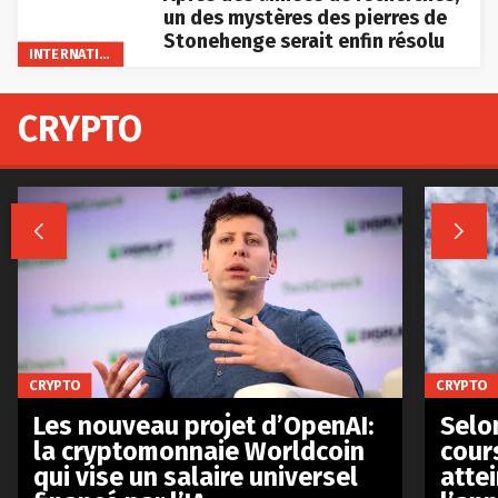
un des mystères des pierres de
Stonehenge serait enfin résolu
INTERNATIONAL
CRYPTO


CRYPTO
CRYPTO
Les nouveau projet d’OpenAI:
Selo
la cryptomonnaie Worldcoin
cours
qui vise un salaire universel
atte