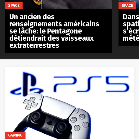
SPACE
SPACE
Un ancien des
Dans 
renseignements américains
spat
se lâche: le Pentagone
s’écr
détiendrait des vaisseaux
mété
extraterrestres
GAMING