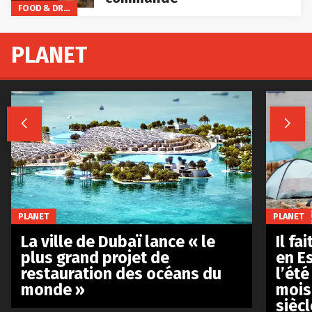
FOOD & DRINKS
PLANET


PLANET
PLANET
La ville de Dubaï lance « le
Il fa
plus grand projet de
en E
restauration des océans du
l’été
monde »
mois
siècl