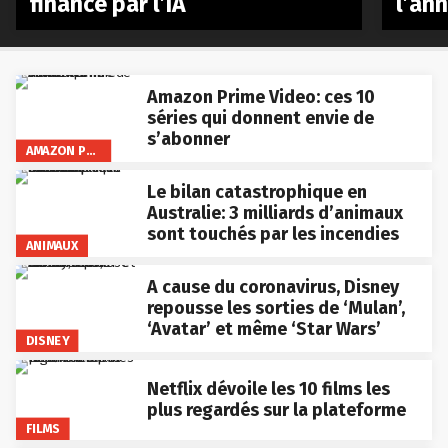
financé par l’IA
l’an
Amazon Prime Video: ces 10
séries qui donnent envie de
s’abonner
AMAZON PRIME VIDEO
Le bilan catastrophique en
Australie: 3 milliards d’animaux
sont touchés par les incendies
ANIMAUX
A cause du coronavirus, Disney
repousse les sorties de ‘Mulan’,
‘Avatar’ et même ‘Star Wars’
DISNEY
Netflix dévoile les 10 films les
plus regardés sur la plateforme
FILMS