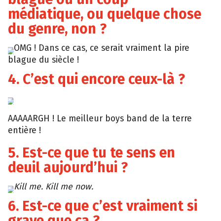
médiatique, ou quelque chose
du genre, non ?
OMG ! Dans ce cas, ce serait vraiment la pire
Giphy
blague du siècle !
4. C’est qui encore ceux-là ?
Giphy
AAAAARGH ! Le meilleur boys band de la terre
entière !
5. Est-ce que tu te sens en
deuil aujourd’hui ?
Kill me. Kill me now.
Giphy
6. Est-ce que c’est vraiment si
grave que ça ?