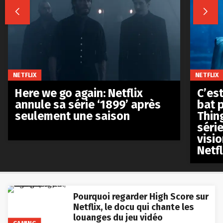


NETFLIX
NETFLIX
Here we go again: Netflix
C’est
annule sa série ‘1899’ après
bat p
seulement une saison
Thin
séri
visio
Netfl
Pourquoi regarder High Score sur
Netflix, le docu qui chante les
louanges du jeu vidéo