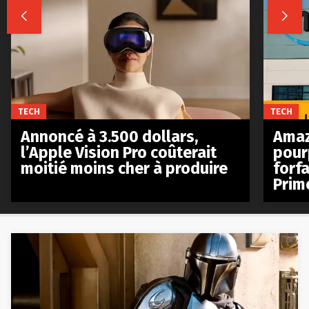


TECH
TECH
Annoncé à 3.500 dollars,
Amaz
l’Apple Vision Pro coûterait
pour
moitié moins cher à produire
forfa
Prim