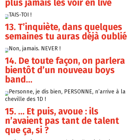
plus jamais les voir en live
TAIS-TOI !
Giphy
13. T’inquiète, dans quelques
semaines tu auras déjà oublié
Non, jamais. NEVER !
Tumblr
14. De toute façon, on parlera
bientôt d’un nouveau boys
band…
Personne, je dis bien, PERSONNE, n’arrive à la
Giphy
cheville des 1D !
15. … Et puis, avoue : ils
n’avaient pas tant de talent
que ça, si ?