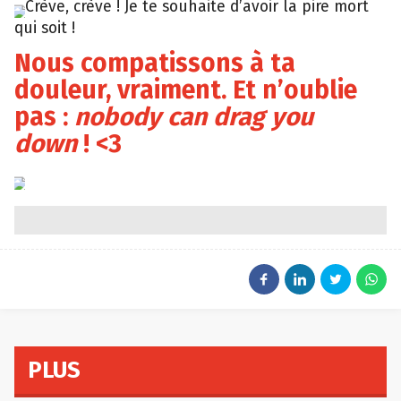
Crève, crève ! Je te souhaite d’avoir la pire mort
Tumblr
qui soit !
Nous compatissons à ta
douleur, vraiment. Et n’oublie
pas :
nobody can drag you
down
! <3
Giphy
PLUS