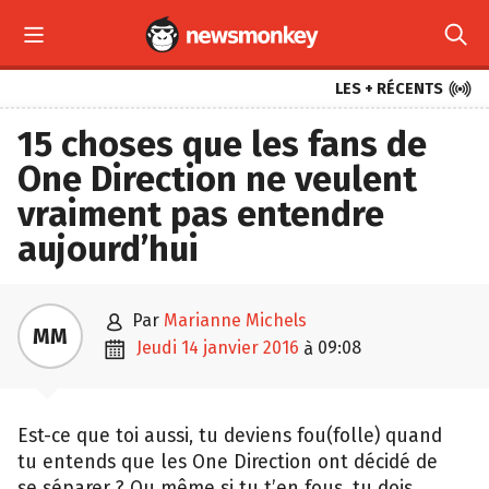



LES + RÉCENTS
15 choses que les fans de
One Direction ne veulent
vraiment pas entendre
aujourd’hui

par
Marianne Michels
MM

jeudi 14 janvier 2016
09:08
à
Est-ce que toi aussi, tu deviens fou(folle) quand
tu entends que les One Direction ont décidé de
se séparer ? Ou même si tu t’en fous, tu dois