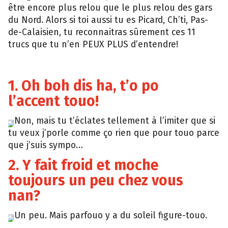
être encore plus relou que le plus relou des gars
du Nord. Alors si toi aussi tu es Picard, Ch’ti, Pas-
de-Calaisien, tu reconnaitras sûrement ces 11
trucs que tu n’en PEUX PLUS d’entendre!
1. Oh boh dis ha, t’o po
l’accent touo!
Non, mais tu t’éclates tellement à l’imiter que si
Img
tu veux j’porle comme ço rien que pour touo parce
que j’suis sympo…
2. Y fait froid et moche
toujours un peu chez vous
nan?
Un peu. Mais parfouo y a du soleil figure-touo.
Gurl