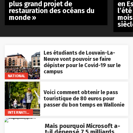
plus grand projet de
en E
restauration des océans du
l’été
monde »
mois
siècl
Les étudiants de Louvain-La-
Neuve vont pouvoir se faire
dépister pour le Covid-19 sur le
campus
NATIONAL
Voici comment obtenir le pass
touristique de 80 euros pour
passer du bon temps en Wallonie
INTERNATIONAL
Mais pourquoi Microsoft a-
t-il dépensé 7,5 milliards