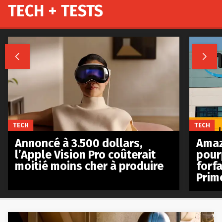
TECH + TESTS


TECH
TECH
Annoncé à 3.500 dollars,
Amaz
l’Apple Vision Pro coûterait
pour
moitié moins cher à produire
forfa
Prim