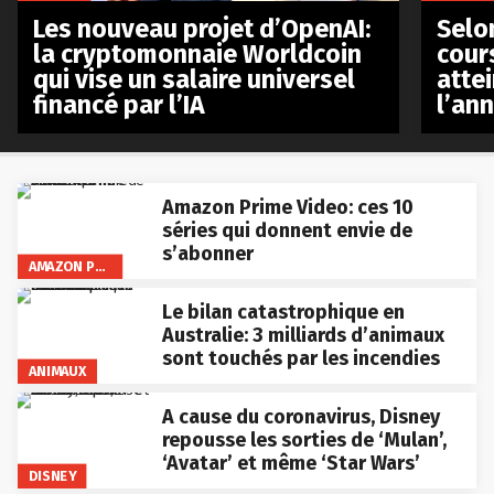
Les nouveau projet d’OpenAI:
Selo
la cryptomonnaie Worldcoin
cours
qui vise un salaire universel
atte
financé par l’IA
l’an
Amazon Prime Video: ces 10
séries qui donnent envie de
s’abonner
AMAZON PRIME VIDEO
Le bilan catastrophique en
Australie: 3 milliards d’animaux
sont touchés par les incendies
ANIMAUX
A cause du coronavirus, Disney
repousse les sorties de ‘Mulan’,
‘Avatar’ et même ‘Star Wars’
DISNEY