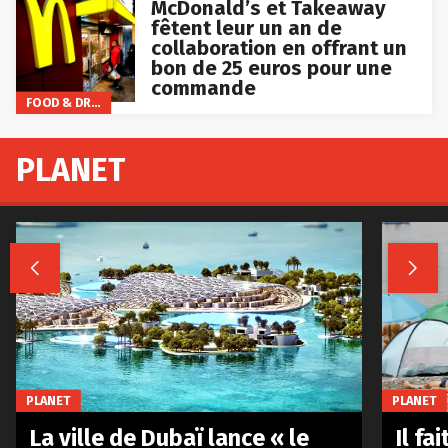
McDonald’s et Takeaway
fêtent leur un an de
collaboration en offrant un
bon de 25 euros pour une
commande
FOOD & DRINKS
PLANET


PLANET
PLANET
La ville de Dubaï lance « le
Il fa