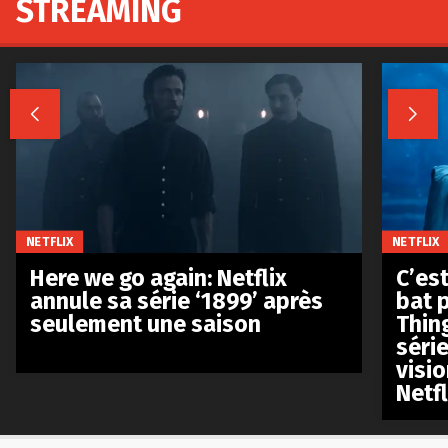
STREAMING


NETFLIX
NETFLIX
Here we go again: Netflix
C’est
annule sa série ‘1899’ après
bat p
seulement une saison
Thin
séri
visio
Netfl