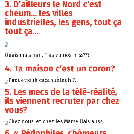
3. D’ailleurs le Nord c’est
cheum… les villes
industrielles, les gens, tout ça
tout ça…
Skyrock
Ouais mais nan. T’as vu nos miss???
4. Ta maison c’est un coron?
Pirouetteuh cacahuèteuh ?.
Tumblr
5. Les mecs de la télé-réalité,
ils viennent recruter par chez
vous?
Chez nous, et chez les Marseillais aussi.
Tumblr
6. « Pédophiles, chômeurs,