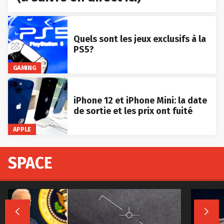
Quels sont les jeux exclusifs à la
PS5?
GAMING
iPhone 12 et iPhone Mini: la date
de sortie et les prix ont fuité
APPLE
SPACE

