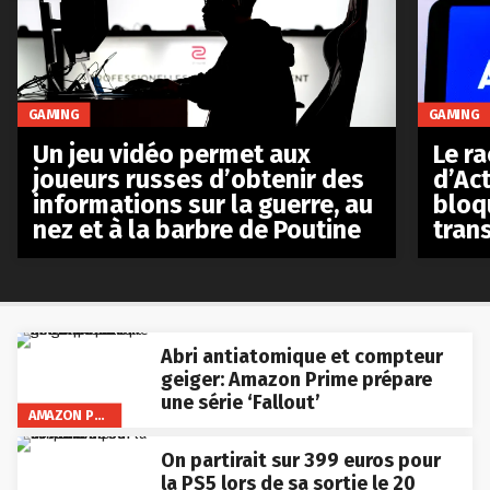
GAMING
GAMING
Le r
Un jeu vidéo permet aux
d’Act
joueurs russes d’obtenir des
bloq
informations sur la guerre, au
tran
nez et à la barbre de Poutine
Abri antiatomique et compteur
geiger: Amazon Prime prépare
une série ‘Fallout’
AMAZON PRIME VIDEO
On partirait sur 399 euros pour
la PS5 lors de sa sortie le 20