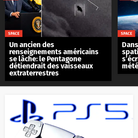
SPACE
SPACE
Un ancien des
Dans 
renseignements américains
spat
se lâche: le Pentagone
s’écr
détiendrait des vaisseaux
mété
extraterrestres