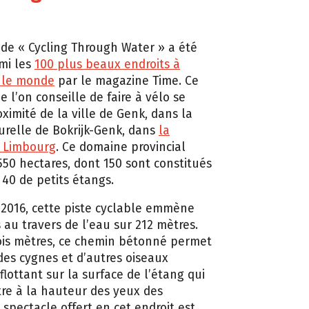
e « Cycling Through Water » a été
mi les
100 plus beaux endroits à
s le monde
par le magazine Time. Ce
 l’on conseille de faire à vélo se
ximité de la ville de Genk, dans la
urelle de Bokrijk-Genk, dans
la
u Limbourg
. Ce domaine provincial
 550 hectares, dont 150 sont constitués
 40 de petits étangs.
2016, cette piste cyclable emmène
s au travers de l’eau sur 212 mètres.
ois mètres, ce chemin bétonné permet
des cygnes et d’autres oiseaux
flottant sur la surface de l’étang qui
tre à la hauteur des yeux des
e spectacle offert en cet endroit est