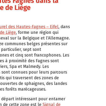
utes Fagnes dans la
e de Liège
urel des Hautes-Fagnes – Eifel
, dans
 de Liège
, forme une région qui
heval sur la Belgique et l’Allemagne.
uze communes belges présentes sur
e particulier, sept sont
nes et cinq sont francophones. Les
les à proximité des Fagnes sont
iers, Spa et Malmedy. Les
 sont connues pour leurs parcours
otis qui traversent des zones de
couvertes de sphaignes, des landes
es forêts marécageuses.
 départ intéressant pour entamer
on de cette zone est le
Signal de