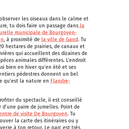
 observer les oiseaux dans le calme et
ure, tu dois faire un passage dans
la
urelle municipale de Bourgoyen-
en
, à proximité de
la ville de Gand
. Tu
20 hectares de prairies, de canaux et
ivières qui accueillent des dizaines de
spèces animales différentes. L’endroit
ssi bien en hiver qu’en été et ses
sentiers pédestres donnent un bel
e qu’est la nature en
Flandre-
ofiter du spectacle, il est conseillé
r d’une paire de jumelles. Point de
centre de visite De Bourgoyen
. Tu
ouver la carte des itinéraires ou y
erre à ton retour. Le parc est très