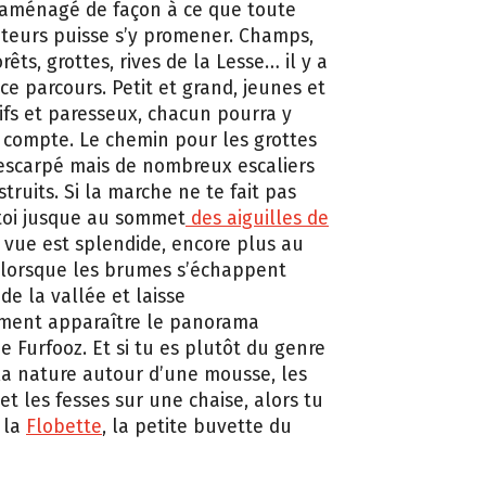
 aménagé de façon à ce que toute
siteurs puisse s’y promener. Champs,
rêts, grottes, rives de la Lesse… il y a
ce parcours. Petit et grand, jeunes et
tifs et paresseux, chacun pourra y
 compte. Le chemin pour les grottes
 escarpé mais de nombreux escaliers
truits. Si la marche ne te fait pas
toi jusque au sommet
des aiguilles de
 vue est splendide, encore plus au
 lorsque les brumes s’échappent
e la vallée et laisse
ement apparaître le panorama
e Furfooz. Et si tu es plutôt du genre
la nature autour d’une mousse, les
et les fesses sur une chaise, alors tu
 la
Flobette
, la petite buvette du