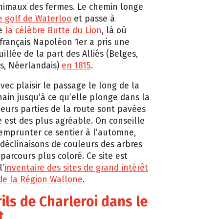
nimaux des fermes. Le chemin longe
de golf de Waterloo
et passe à
e
la célèbre Butte du Lion
, là où
français Napoléon 1er a pris une
illée de la part des Alliés (Belges,
s, Néerlandais)
en 1815
.
vec plaisir le passage le long de la
hain jusqu’à ce qu’elle plonge dans la
ieurs parties de la route sont pavées
e est des plus agréable. On conseille
’emprunter ce sentier à l’automne,
 déclinaisons de couleurs des arbres
parcours plus coloré. Ce site est
l’
inventaire des sites de grand intérêt
de la Région Wallone
.
rils de Charleroi dans le
t