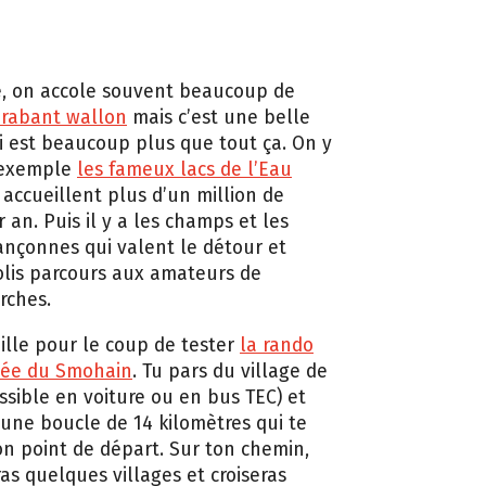
e, on accole souvent beaucoup de
Brabant wallon
mais c’est une belle
i est beaucoup plus que tout ça. On y
 exemple
l
es fameux lacs de l’Eau
 accueillent plus d’un million de
r an. Puis il y a les champs et les
ançonnes qui valent le détour et
jolis parcours aux amateurs de
rches.
ille pour le coup de tester
la rando
lée du Smohain
. Tu pars du village de
ssible en voiture ou en bus TEC) et
une boucle de 14 kilomètres qui te
n point de départ. Sur ton chemin,
as quelques villages et croiseras