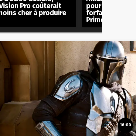
Vision Pro coûterait
pourparlers pou
moins cher à produire
forfait mobile à
Prime
16:00