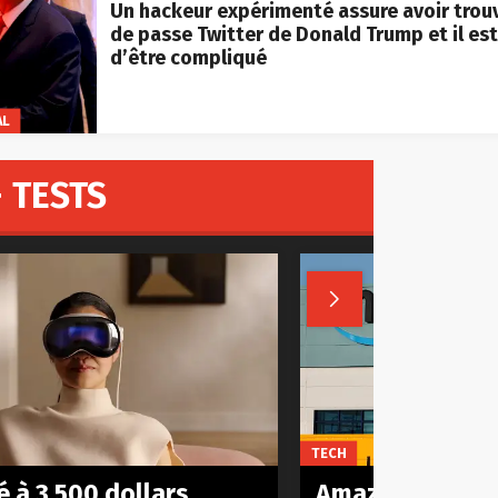
Un hackeur expérimenté assure avoir trou
de passe Twitter de Donald Trump et il est
d’être compliqué
AL
 TESTS

TECH
 à 3.500 dollars,
Amazon est act