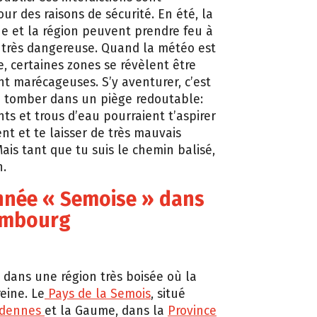
ur des raisons de sécurité. En été, la
e et la région peuvent prendre feu à
 très dangereuse. Quand la météo est
, certaines zones se révèlent être
 marécageuses. S’y aventurer, c’est
e tomber dans un piège redoutable:
ts et trous d’eau pourraient t’aspirer
t et te laisser de très mauvais
ais tant que tu suis le chemin balisé,
n.
née « Semoise » dans
embourg
i dans une région très boisée où la
eine. Le
Pays de la Semois
, situé
rdennes
et la Gaume, dans la
Province