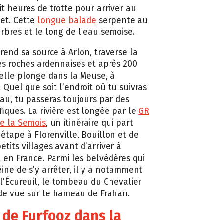
t heures de trotte pour arriver au
et. Cette
longue balade
serpente au
arbres et le long de l’eau semoise.
rend sa source à Arlon, traverse la
s roches ardennaises et après 200
 elle plonge dans la Meuse, à
Quel que soit l’endroit où tu suivras
eau, tu passeras toujours par des
fiques. La rivière est longée par le
GR
de la Semois
, un itinéraire qui part
t étape à Florenville, Bouillon et de
tits villages avant d’arriver à
en France. Parmi les belvédères qui
eine de s’y arrêter, il y a notamment
 l’Écureuil, le tombeau du Chevalier
 de vue sur le hameau de Frahan.
 de Furfooz dans la