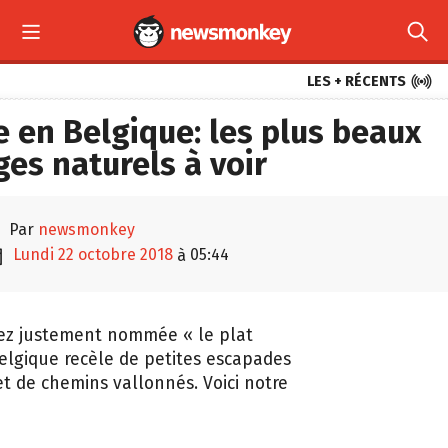



LES + RÉCENTS
 en Belgique: les plus beaux
es naturels à voir

par
newsmonkey

lundi 22 octobre 2018
05:44
à
ez justement nommée « le plat
Belgique recèle de petites escapades
et de chemins vallonnés. Voici notre