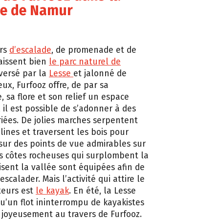
ce de Namur
rs
d’escalade
, de promenade et de
aissent bien
le parc naturel de
versé par la
Lesse
et jalonné de
ux, Furfooz offre, de par sa
 sa flore et son relief un espace
 il est possible de s’adonner à des
ariées. De jolies marches serpentent
lines et traversent les bois pour
ur des points de vue admirables sur
es côtes rocheuses qui surplombent la
oisent la vallée sont équipées afin de
escalader. Mais l’activité qui attire le
iteurs est
le kayak
. En été, la Lesse
qu’un flot ininterrompu de kayakistes
t joyeusement au travers de Furfooz.