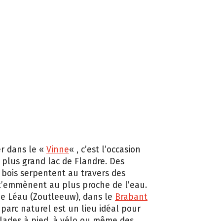
r dans le «
Vinne
« , c’est l’occasion
e plus grand lac de Flandre. Des
bois serpentent au travers des
t’emmènent au plus proche de l’eau.
de Léau (Zoutleeuw), dans le
Brabant
e parc naturel est un lieu idéal pour
alades à pied, à vélo ou même des