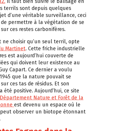
12.
Il faut bien suivre le balisage en
es terrils sont depuis quelques
et d’une véritable surveillance, ceci
 de permettre à la végétation de se
sur ces restes carbonifères.
it ne choisir qu’un seul terril, opte
du Martinet
. Cette friche industrielle
res est aujourd’hui couverte de
iées qui doivent leur existence au
Guy Capart. Ce dernier a voulu
1945 que la nature pouvait se
sur ces tas de résidus. Et son
 été positive. Aujourd’hui, ce site
Département Nature et Forêt de la
lonne
est devenu un espace où le
peut observer un biotope étonnant
.