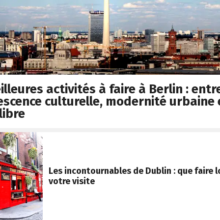
lleures activités à faire à Berlin : entr
escence culturelle, modernité urbaine 
libre
Les incontournables de Dublin : que faire l
votre visite