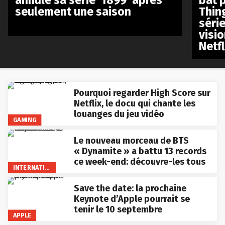
annule sa série ‘1899’ après
bat p
seulement une saison
Thin
séri
visio
Netfl
Pourquoi regarder High Score sur
Netflix, le docu qui chante les
louanges du jeu vidéo
GAMING
Le nouveau morceau de BTS
« Dynamite » a battu 13 records
ce week-end: découvre-les tous
INTERNATIONAL
Save the date: la prochaine
Keynote d’Apple pourrait se
tenir le 10 septembre
APPLE