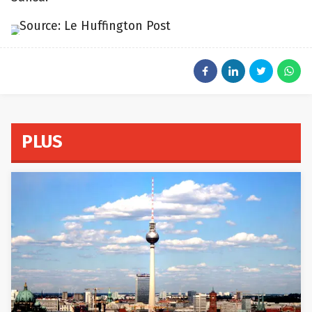
Source: Le Huffington Post
APE
PLUS