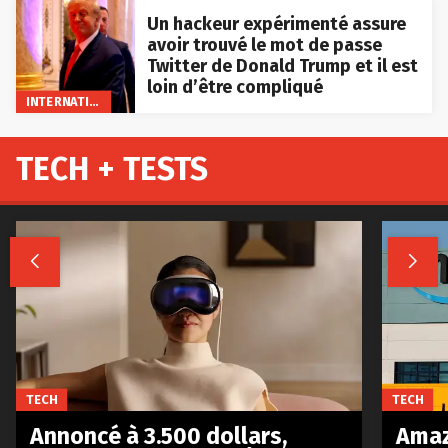
Un hackeur expérimenté assure
avoir trouvé le mot de passe
Twitter de Donald Trump et il est
loin d’être compliqué
INTERNATIONAL
TECH + TESTS


TECH
TECH
Annoncé à 3.500 dollars,
Amaz