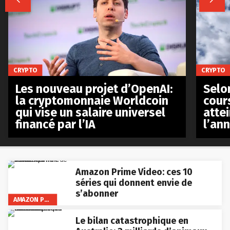
CRYPTO
CRYPTO
Les nouveau projet d’OpenAI:
Selo
la cryptomonnaie Worldcoin
cours
qui vise un salaire universel
atte
financé par l’IA
l’an
Amazon Prime Video: ces 10
séries qui donnent envie de
s’abonner
AMAZON PRIME VIDEO
Le bilan catastrophique en