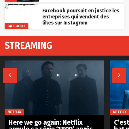
Facebook poursuit en justice les
entreprises qui vendent des
likes sur Instagram
FACEBOOK
STREAMING


NETFLIX
NETFLIX
Here we go again: Netflix
C’est