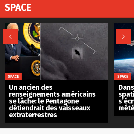
SPACE


SPACE
SPACE
Un ancien des
Dans 
renseignements américains
spat
se lâche: le Pentagone
s’écr
détiendrait des vaisseaux
mété
extraterrestres