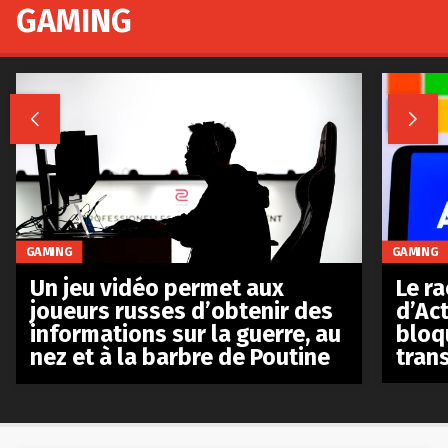
GAMING


GAMING
GAMING
Le r
Un jeu vidéo permet aux
d’Act
joueurs russes d’obtenir des
bloq
informations sur la guerre, au
tran
nez et à la barbre de Poutine