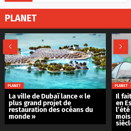
PLANET


PLANET
PLANET
La ville de Dubaï lance « le
Il fa
plus grand projet de
en E
restauration des océans du
l’été
monde »
mois
siècl