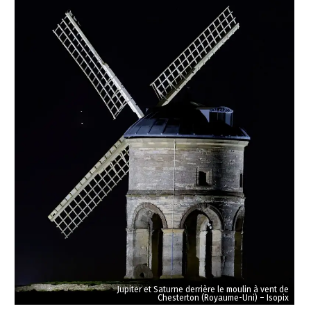
Des
amoureux
d’astronomie
A
réunis
Washington
à
DC,
Calcutta
Jupiter et Saturne derrière le moulin à vent de
USA
(Inde)
Chesterton (Royaume-Uni) – Isopix
–
–