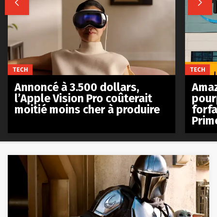


TECH
TECH
Annoncé à 3.500 dollars,
Amaz
l’Apple Vision Pro coûterait
pour
moitié moins cher à produire
forfa
Prim