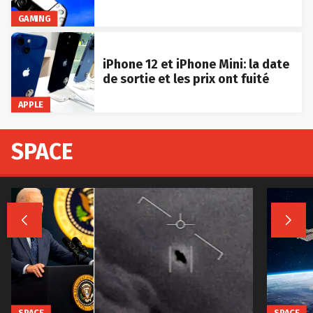
GAMING
iPhone 12 et iPhone Mini: la date
de sortie et les prix ont fuité
APPLE
SPACE


SPACE
SPACE