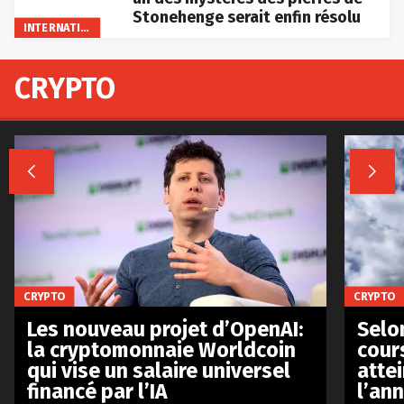
Stonehenge serait enfin résolu
INTERNATIONAL
CRYPTO


CRYPTO
CRYPTO
Les nouveau projet d’OpenAI:
Selo
la cryptomonnaie Worldcoin
cours
qui vise un salaire universel
atte
financé par l’IA
l’an