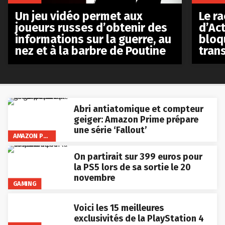
Le r
Un jeu vidéo permet aux
d’Act
joueurs russes d’obtenir des
bloq
informations sur la guerre, au
tran
nez et à la barbre de Poutine
Abri antiatomique et compteur
geiger: Amazon Prime prépare
une série ‘Fallout’
AMAZON PRIME VIDEO
On partirait sur 399 euros pour
la PS5 lors de sa sortie le 20
novembre
GAMING
Voici les 15 meilleures
exclusivités de la PlayStation 4