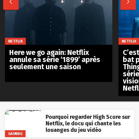


NETFLIX
NETFLIX
Here we go again: Netflix
C’est
annule sa série ‘1899’ après
bat p
seulement une saison
Thin
séri
visio
Netfl
Pourquoi regarder High Score sur
Netflix, le docu qui chante les
louanges du jeu vidéo
GAMING