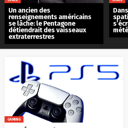
Un ancien des
Dans 
renseignements américains
spat
se lâche: le Pentagone
s’écr
détiendrait des vaisseaux
mété
extraterrestres
GAMING