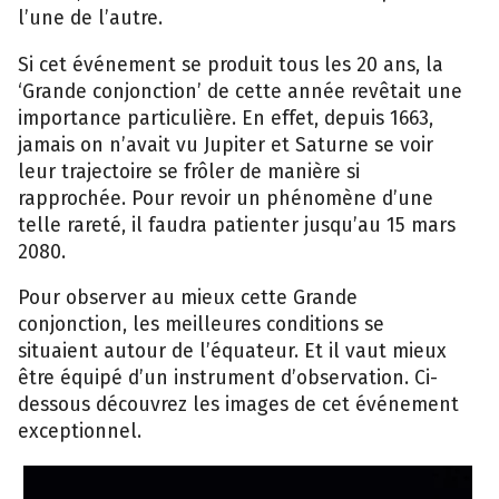
l’une de l’autre.
Si cet événement se produit tous les 20 ans, la
‘Grande conjonction’ de cette année revêtait une
importance particulière. En effet, depuis 1663,
jamais on n’avait vu Jupiter et Saturne se voir
leur trajectoire se frôler de manière si
rapprochée. Pour revoir un phénomène d’une
telle rareté, il faudra patienter jusqu’au 15 mars
2080.
Pour observer au mieux cette Grande
Des
conjonction, les meilleures conditions se
passionnés
d’astronomie
L
situaient autour de l’équateur. Et il vaut mieux
observent
G
la
c
être équipé d’un instrument d’observation. Ci-
Grande
s
conjonfction
le
dessous découvrez les images de cet événement
depuis
L
le
E
exceptionnel.
Kansas
(
(USA)
U
–
–
Isopix
Is