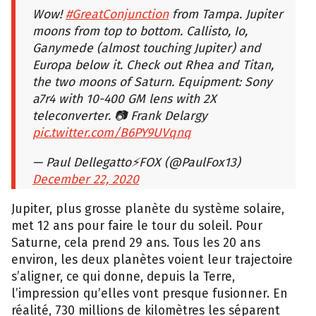
Wow!
#GreatConjunction
from Tampa. Jupiter
moons from top to bottom. Callisto, Io,
Ganymede (almost touching Jupiter) and
Europa below it. Check out Rhea and Titan,
the two moons of Saturn. Equipment: Sony
a7r4 with 10-400 GM lens with 2X
teleconverter. 📷 Frank Delargy
pic.twitter.com/B6PY9UVqnq
— Paul Dellegatto⚡️FOX (@PaulFox13)
December 22, 2020
Jupiter, plus grosse planète du système solaire,
met 12 ans pour faire le tour du soleil. Pour
Saturne, cela prend 29 ans. Tous les 20 ans
environ, les deux planètes voient leur trajectoire
s’aligner, ce qui donne, depuis la Terre,
l’impression qu’elles vont presque fusionner. En
réalité, 730 millions de kilomètres les séparent