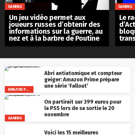
GAMING
GAMING
Le r
Un jeu vidéo permet aux
d’Act
joueurs russes d’obtenir des
bloq
informations sur la guerre, au
tran
nez et à la barbre de Poutine
Abri antiatomique et compteur
geiger: Amazon Prime prépare
une série ‘Fallout’
AMAZON PRIME VIDEO
On partirait sur 399 euros pour
la PS5 lors de sa sortie le 20
novembre
GAMING
Voici les 15 meilleures