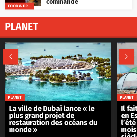
commande
FOOD & DRINKS
PLANET


PLANET
PLANET
La ville de Dubaï lance « le
Il fa
plus grand projet de
en E
restauration des océans du
l’été
monde »
mois
siècl