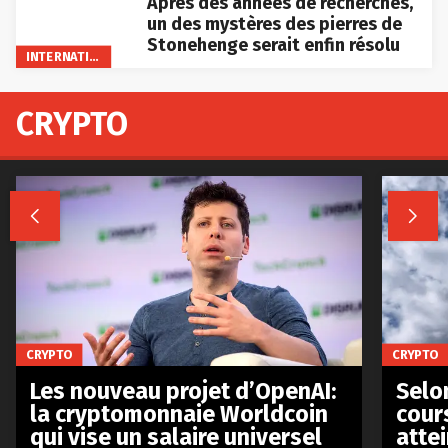
Après des années de recherches,
un des mystères des pierres de
Stonehenge serait enfin résolu
INTERNATIONAL
CRYPTO


CRYPTO
CRYPTO
Les nouveau projet d’OpenAI:
Selo
la cryptomonnaie Worldcoin
cours
qui vise un salaire universel
atte