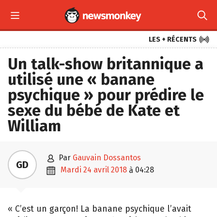



LES + RÉCENTS
Un talk-show britannique a
utilisé une « banane
psychique » pour prédire le
sexe du bébé de Kate et
William

par
Gauvain Dossantos
GD

mardi 24 avril 2018
04:28
à
« C’est un garçon! La banane psychique l’avait