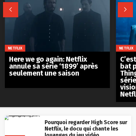


NETFLIX
NETFLIX
Here we go again: Netflix
C’est
annule sa série ‘1899’ après
bat p
seulement une saison
Thin
séri
visio
Netfl
Pourquoi regarder High Score sur
Netflix, le docu qui chante les
louanges du jeu vidéo