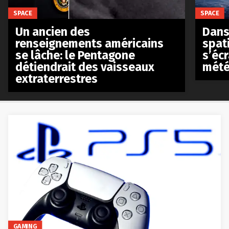
SPACE
SPACE
Un ancien des
Dans 
renseignements américains
spat
se lâche: le Pentagone
s’écr
détiendrait des vaisseaux
mété
extraterrestres
GAMING