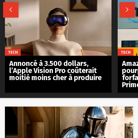


TECH
TECH
Annoncé à 3.500 dollars,
Amaz
l’Apple Vision Pro coûterait
pour
moitié moins cher à produire
forfa
Prim