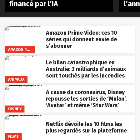
financé par l’IA
l’an
Amazon Prime Video: ces 10
séries qui donnent envie de
s’abonner
AMAZON PRIME VIDEO
Le bilan catastrophique en
Australie: 3 milliards d’animaux
sont touchés par les incendies
ANIMAUX
A cause du coronavirus, Disney
repousse les sorties de ‘Mulan’,
‘Avatar’ et même ‘Star Wars’
DISNEY
Netflix dévoile les 10 films les
plus regardés sur la plateforme
FILMS