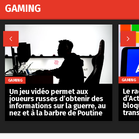
GAMING


GAMING
GAMING
Le r
Un jeu vidéo permet aux
d’Act
joueurs russes d’obtenir des
bloq
informations sur la guerre, au
tran
nez et à la barbre de Poutine