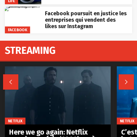
LIFE
Facebook poursuit en justice les
entreprises qui vendent des
likes sur Instagram
FACEBOOK
STREAMING


NETFLIX
NETFLIX
Here we go again: Netflix
C’est