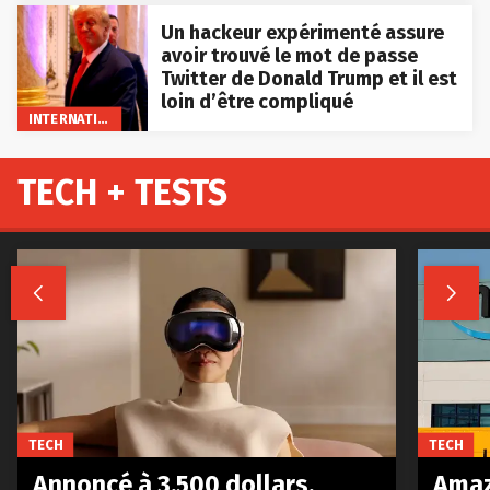
Un hackeur expérimenté assure
avoir trouvé le mot de passe
Twitter de Donald Trump et il est
loin d’être compliqué
INTERNATIONAL
TECH + TESTS


TECH
TECH
Annoncé à 3.500 dollars,
Amaz