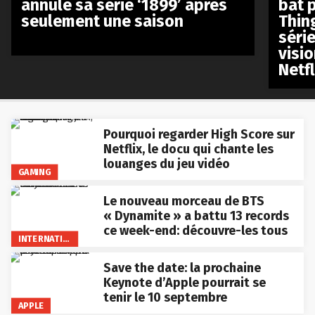
annule sa série ‘1899’ après
bat p
seulement une saison
Thin
séri
visio
Netfl
Pourquoi regarder High Score sur
Netflix, le docu qui chante les
louanges du jeu vidéo
GAMING
Le nouveau morceau de BTS
« Dynamite » a battu 13 records
ce week-end: découvre-les tous
INTERNATIONAL
Save the date: la prochaine
Keynote d’Apple pourrait se
tenir le 10 septembre
APPLE