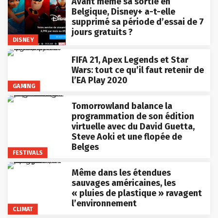
Avant même sa sortie en
Belgique, Disney+ a-t-elle
supprimé sa période d’essai de 7
jours gratuits ?
DISNEY
FIFA 21, Apex Legends et Star
Wars: tout ce qu’il faut retenir de
l’EA Play 2020
GAMING
Tomorrowland balance la
programmation de son édition
virtuelle avec du David Guetta,
Steve Aoki et une flopée de
Belges
FESTIVALS
Même dans les étendues
sauvages américaines, les
« pluies de plastique » ravagent
l’environnement
CLIMAT