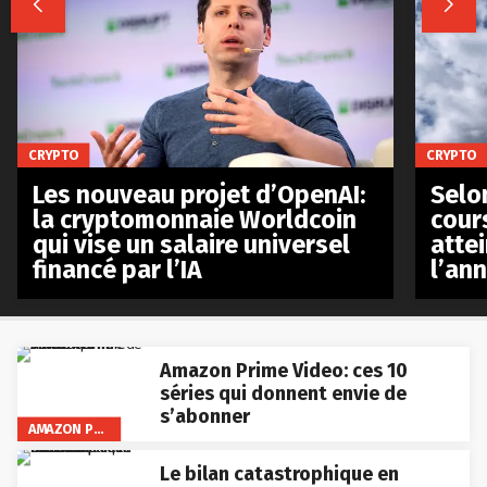


CRYPTO
CRYPTO
Les nouveau projet d’OpenAI:
Selo
la cryptomonnaie Worldcoin
cours
qui vise un salaire universel
atte
financé par l’IA
l’an
Amazon Prime Video: ces 10
séries qui donnent envie de
s’abonner
AMAZON PRIME VIDEO
Le bilan catastrophique en