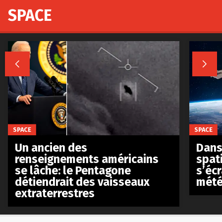
SPACE


SPACE
SPACE
Un ancien des
Dans 
renseignements américains
spat
se lâche: le Pentagone
s’écr
détiendrait des vaisseaux
mété
extraterrestres