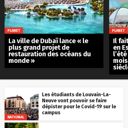
PLANET
PLANET
La ville de Dubaï lance « le
Il fa
plus grand projet de
en E
restauration des océans du
l’été
monde »
mois
siècl
Les étudiants de Louvain-La-
Neuve vont pouvoir se faire
dépister pour le Covid-19 sur le
campus
NATIONAL