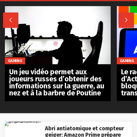


GAMING
GAMING
Le r
Un jeu vidéo permet aux
d’Act
joueurs russes d’obtenir des
bloq
informations sur la guerre, au
tran
nez et à la barbre de Poutine
Abri antiatomique et compteur
geiger: Amazon Prime prépare