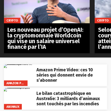
CRYPTO
CRYPTO
Les nouveau projet d’OpenAI:
Selo
la cryptomonnaie Worldcoin
cours
qui vise un salaire universel
atte
financé par l’IA
l’an
Amazon Prime Video: ces 10
séries qui donnent envie de
s’abonner
AMAZON PRIME VIDEO
Le bilan catastrophique en
Australie: 3 milliards d’animaux
sont touchés par les incendies
ANIMAUX