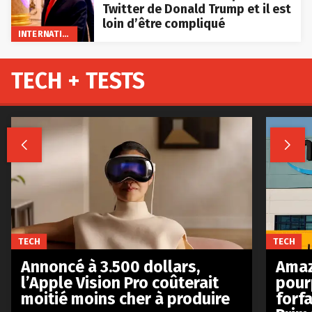
Twitter de Donald Trump et il est
loin d’être compliqué
INTERNATIONAL
TECH + TESTS


TECH
TECH
Annoncé à 3.500 dollars,
Amaz
l’Apple Vision Pro coûterait
pour
moitié moins cher à produire
forfa