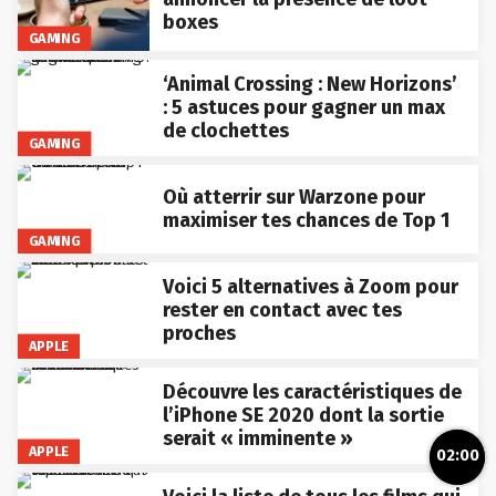
boxes
GAMING
‘Animal Crossing : New Horizons’
: 5 astuces pour gagner un max
de clochettes
GAMING
Où atterrir sur Warzone pour
maximiser tes chances de Top 1
GAMING
Voici 5 alternatives à Zoom pour
rester en contact avec tes
proches
APPLE
Découvre les caractéristiques de
l’iPhone SE 2020 dont la sortie
serait « imminente »
APPLE
02:00