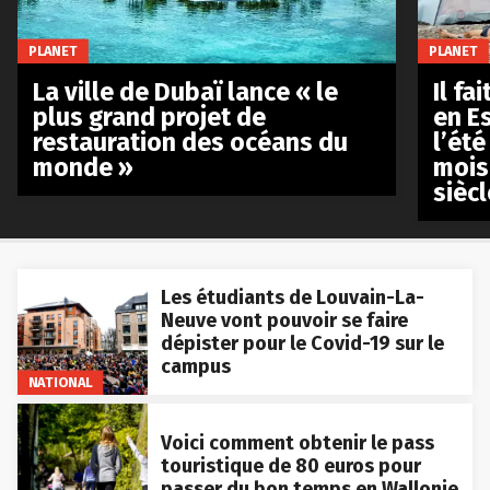
PLANET
PLANET
La ville de Dubaï lance « le
Il fa
plus grand projet de
en E
restauration des océans du
l’été
monde »
mois
siècl
Les étudiants de Louvain-La-
Neuve vont pouvoir se faire
dépister pour le Covid-19 sur le
campus
NATIONAL
Voici comment obtenir le pass
touristique de 80 euros pour
passer du bon temps en Wallonie