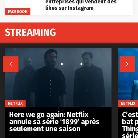
entreprises qui vendent des
likes sur Instagram
FACEBOOK
STREAMING


NETFLIX
NETFLIX
Here we go again: Netflix
C’est
annule sa série ‘1899’ après
bat p
seulement une saison
Thin
séri