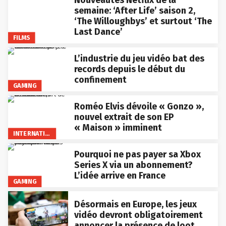
Nouveautés Netflix de la
semaine: ‘After Life’ saison 2,
‘The Willoughbys’ et surtout ‘The
Last Dance’
FILMS
L’industrie du jeu vidéo bat des
records depuis le début du
confinement
GAMING
Roméo Elvis dévoile « Gonzo »,
nouvel extrait de son EP
« Maison » imminent
INTERNATIONAL
Pourquoi ne pas payer sa Xbox
Series X via un abonnement?
L’idée arrive en France
GAMING
Désormais en Europe, les jeux
vidéo devront obligatoirement
annoncer la présence de loot