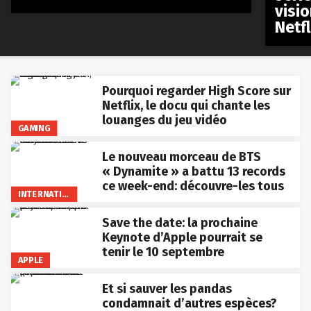
visio
Netfl
Pourquoi regarder High Score sur
Netflix, le docu qui chante les
louanges du jeu vidéo
GAMING
Le nouveau morceau de BTS
« Dynamite » a battu 13 records
ce week-end: découvre-les tous
INTERNATIONAL
Save the date: la prochaine
Keynote d’Apple pourrait se
tenir le 10 septembre
APPLE
Et si sauver les pandas
condamnait d’autres espèces?