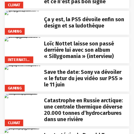
et ce n’est pas bon signe
CLIMAT
Ça y est, la PS5 dévoile enfin son
design et sa ludothèque
GAMING
Loïc Nottet laisse son passé
derrière lui avec son album
« Sillygomania » (interview)
INTERNATIONAL
Save the date: Sony va dévoiler
« le futur du jeu vidéo sur PS5 »
le 11 juin
GAMING
Catastrophe en Russie arctique:
une centrale thermique déverse
20.000 tonnes d’hydrocarbures
dans une rivière
CLIMAT