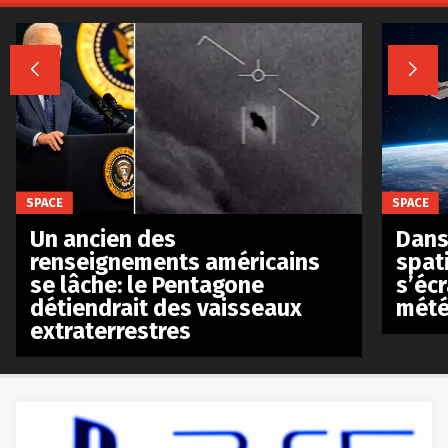


SPACE
SPACE
Un ancien des
Dans 
renseignements américains
spat
se lâche: le Pentagone
s’écr
détiendrait des vaisseaux
mété
extraterrestres