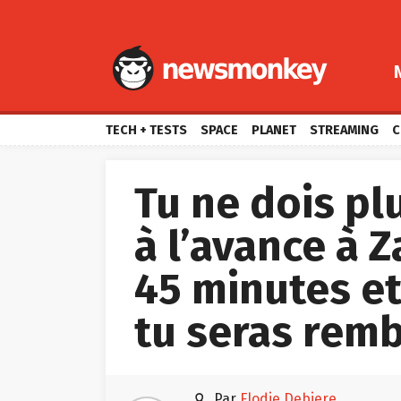
TECH + TESTS
SPACE
PLANET
STREAMING
C
Tu ne dois pl
à l’avance à 
45 minutes et 
tu seras rem

par
Elodie Debiere