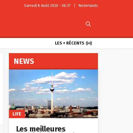
Samedi 8 Août 2026 - 06:37
|
Nederlands


LES + RÉCENTS
NEWS
LIFE
Les meilleures