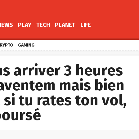
NEWS
PLAY
TECH
PLANET
LIFE
RYPTO
GAMING
us arriver 3 heures
Zaventem mais bien
si tu rates ton vol,
boursé