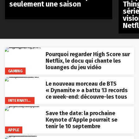
seulement une saison
Thin
séri
visio
Netfl
Pourquoi regarder High Score sur
Netflix, le docu qui chante les
louanges du jeu vidéo
GAMING
Le nouveau morceau de BTS
« Dynamite » a battu 13 records
ce week-end: découvre-les tous
INTERNATIONAL
Save the date: la prochaine
Keynote d’Apple pourrait se
tenir le 10 septembre
APPLE