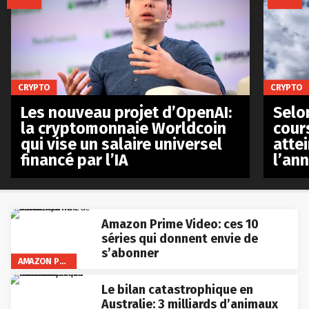
CRYPTO
CRYPTO
Les nouveau projet d’OpenAI:
Selo
la cryptomonnaie Worldcoin
cours
qui vise un salaire universel
atte
financé par l’IA
l’an
Amazon Prime Video: ces 10
séries qui donnent envie de
s’abonner
AMAZON PRIME VIDEO
Le bilan catastrophique en
Australie: 3 milliards d’animaux