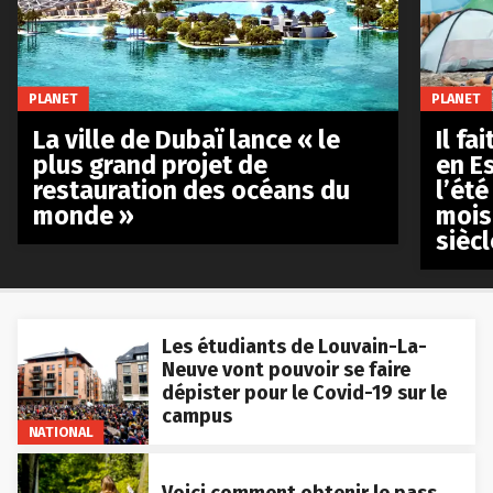
PLANET
PLANET
La ville de Dubaï lance « le
Il fa
plus grand projet de
en E
restauration des océans du
l’été
monde »
mois
siècl
Les étudiants de Louvain-La-
Neuve vont pouvoir se faire
dépister pour le Covid-19 sur le
campus
NATIONAL