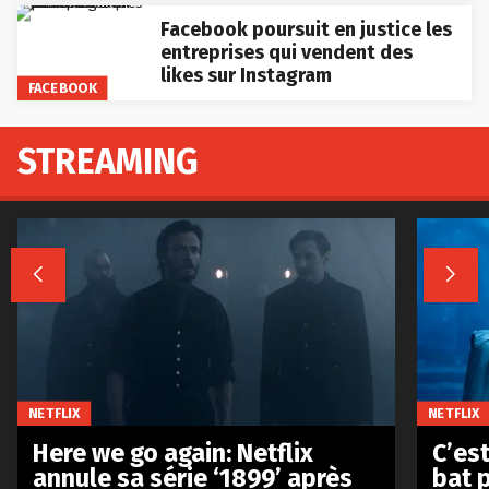
Facebook poursuit en justice les
entreprises qui vendent des
likes sur Instagram
FACEBOOK
STREAMING


NETFLIX
NETFLIX
Here we go again: Netflix
C’est
annule sa série ‘1899’ après
bat p