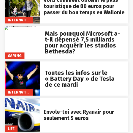
Voici comment obtenir le pass
touristique de 80 euros pour
passer du bon temps en Wallonie
INTERNATIONAL
Mais pourquoi Microsoft a-
t-il dépensé 7,5 milliards
pour acquérir les studios
Bethesda?
GAMING
Toutes les infos sur le
« Battery Day » de Tesla
de ce mardi
INTERNATIONAL
Envole-toi avec Ryanair pour
seulement 5 euros
LIFE