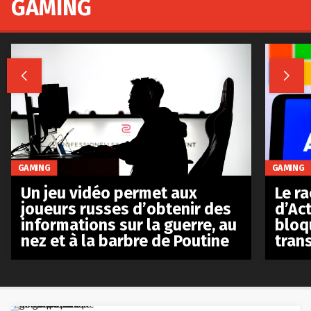
GAMING


GAMING
GAMING
Le r
Un jeu vidéo permet aux
d’Act
joueurs russes d’obtenir des
bloq
informations sur la guerre, au
tran
nez et à la barbre de Poutine