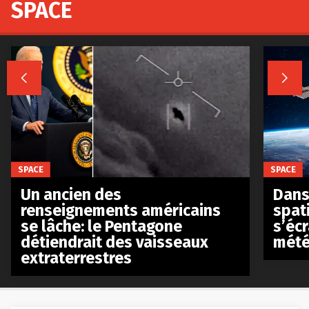
SPACE


SPACE
SPACE
Un ancien des
Dans 
renseignements américains
spat
se lâche: le Pentagone
s’écr
détiendrait des vaisseaux
mété
extraterrestres