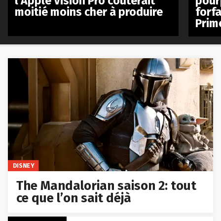
l’Apple Vision Pro coûterait
pour
moitié moins cher à produire
forfa
Prim
DISNEY
The Mandalorian saison 2: tout
ce que l’on sait déjà