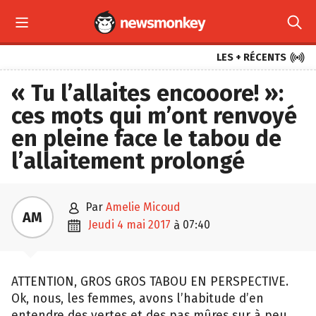



LES + RÉCENTS
« Tu l’allaites encooore! »:
ces mots qui m’ont renvoyé
en pleine face le tabou de
l’allaitement prolongé

par
Amelie Micoud
AM

jeudi 4 mai 2017
07:40
à
ATTENTION, GROS GROS TABOU EN PERSPECTIVE.
Ok, nous, les femmes, avons l’habitude d’en
entendre des vertes et des pas mûres sur à peu