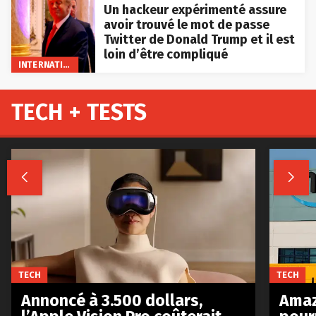
Un hackeur expérimenté assure
avoir trouvé le mot de passe
Twitter de Donald Trump et il est
loin d’être compliqué
INTERNATIONAL
TECH + TESTS


TECH
TECH
Annoncé à 3.500 dollars,
Amaz