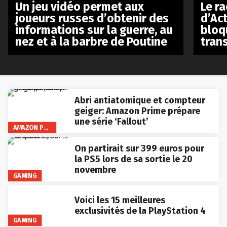
Le r
Un jeu vidéo permet aux
d’Act
joueurs russes d’obtenir des
bloq
informations sur la guerre, au
tran
nez et à la barbre de Poutine
Abri antiatomique et compteur
geiger: Amazon Prime prépare
une série ‘Fallout’
AMAZON PRIME VIDEO
On partirait sur 399 euros pour
la PS5 lors de sa sortie le 20
novembre
GAMING
Voici les 15 meilleures
exclusivités de la PlayStation 4
GAMING