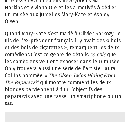
intéressé les comédiens new-yorkais Matt
Harkins et Viviana Ole et les a motivés à dédier
un musée aux jumelles Mary-Kate et Ashley
Olsen.
Quand Mary-Kate s’est marié à Olivier Sarkozy, le
fils de l’ex-président français, il y avait des « bols
et des bols de cigarettes », remarquent les deux
comédiens.C’est ce genre de détails
so chic
que
les comédiens veulent exposer dans leur musée.
On y trouvera aussi une série de l’artiste Laura
Collins nommée
« The Olsen Twins Hiding From
The Paparazzi”
qui montre comment les deux
blondes parviennent à fuir l’objectifs des
paparazzis avec une tasse, un smartphone ou un
sac.
Bring
MK
+
Ashley
Olsen
Exhibit
to
the