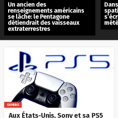
Un ancien des
Dans 
renseignements américains
spat
se lâche: le Pentagone
s’écr
détiendrait des vaisseaux
mété
extraterrestres
GAMING
Aux États-Unis, Sony et sa PS5