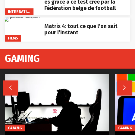
es grâce à ce test créé par la
Fédération belge de football
INTERNATIONAL
Matrix 4: tout ce que l’on sait
pour l’instant
FILMS
GAMING


GAMING
GAMING