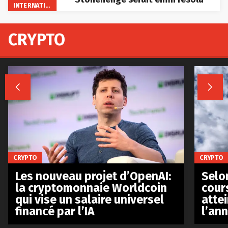
INTERNATIONAL
CRYPTO


CRYPTO
CRYPTO
Les nouveau projet d’OpenAI:
Selo
la cryptomonnaie Worldcoin
cours
qui vise un salaire universel
atte
financé par l’IA
l’an