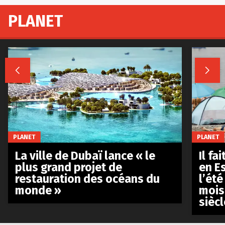
PLANET


PLANET
PLANET
La ville de Dubaï lance « le
Il fa
plus grand projet de
en E
restauration des océans du
l’été
monde »
mois
siècl