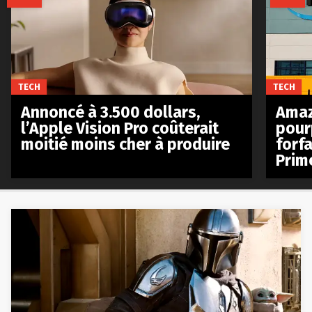
TECH
TECH
Annoncé à 3.500 dollars,
Amaz
l’Apple Vision Pro coûterait
pour
moitié moins cher à produire
forfa
Prim