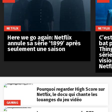
NETFLIX
NETFLIX
Here we go again: Netflix
C’est
annule sa série ‘1899’ après
bat p
seulement une saison
Thin
séri
visio
Netfl
Pourquoi regarder High Score sur
Netflix, le docu qui chante les
louanges du jeu vidéo
GAMING