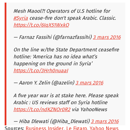
Mesh Maool?! Operators of U.S hotline for
#Syria
cease-fire don't speak Arabic. Classic.
https://t.co/6IqX51WxkO
— Farnaz Fassihi (@farnazfassihi)
3 mars 2016
On the line w/the State Department ceasefire
hotline: 'America has no idea what’s
happening on the ground in Syria’
https://t.co/3Hrh0nuaaI
— Aaron Y. Zelin (@azelin)
3 mars 2016
A five year war is at stake here. Please speak
Arabic : US reviews staff on Syria hotline
https://t.co/ndKZNOr0R2
via YahooNews
— Hiba Dlewati (@Hiba_Dlewati)
3 mars 2016
Sources:
Business Insider
,
Le Figaro
,
Yahoo News