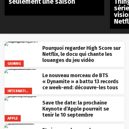
seulement une saison
Thin
séri
visio
Netfl
Pourquoi regarder High Score sur
Netflix, le docu qui chante les
louanges du jeu vidéo
GAMING
Le nouveau morceau de BTS
« Dynamite » a battu 13 records
ce week-end: découvre-les tous
INTERNATIONAL
Save the date: la prochaine
Keynote d’Apple pourrait se
tenir le 10 septembre
APPLE