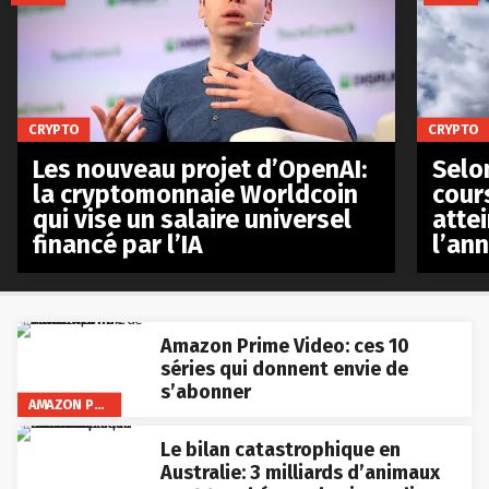
CRYPTO
CRYPTO
Les nouveau projet d’OpenAI:
Selo
la cryptomonnaie Worldcoin
cours
qui vise un salaire universel
atte
financé par l’IA
l’an
Amazon Prime Video: ces 10
séries qui donnent envie de
s’abonner
AMAZON PRIME VIDEO
Le bilan catastrophique en
Australie: 3 milliards d’animaux