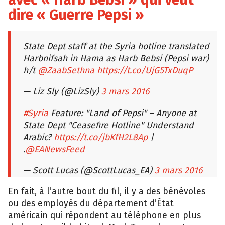
dire « Guerre Pepsi »
State Dept staff at the Syria hotline translated
Harbnifsah in Hama as Harb Bebsi (Pepsi war)
h/t
@ZaabSethna
https://t.co/UjG5TxDuqP
— Liz Sly (@LizSly)
3 mars 2016
#Syria
Feature: "Land of Pepsi" – Anyone at
State Dept "Ceasefire Hotline" Understand
Arabic?
https://t.co/jbKfH2L8Ap
|
.
@EANewsFeed
— Scott Lucas (@ScottLucas_EA)
3 mars 2016
En fait, à l’autre bout du fil, il y a des bénévoles
ou des employés du département d’État
américain qui répondent au téléphone en plus