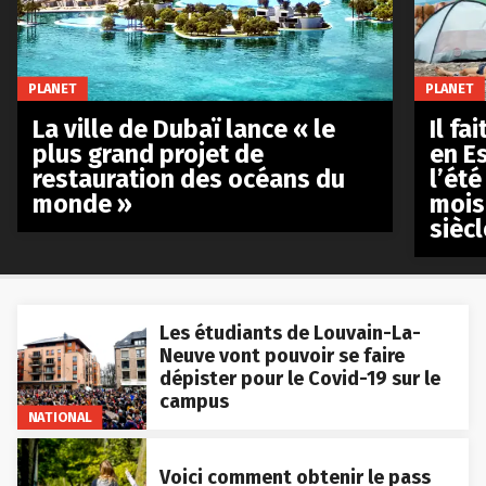
PLANET
PLANET
La ville de Dubaï lance « le
Il fa
plus grand projet de
en E
restauration des océans du
l’été
monde »
mois
siècl
Les étudiants de Louvain-La-
Neuve vont pouvoir se faire
dépister pour le Covid-19 sur le
campus
NATIONAL
Voici comment obtenir le pass