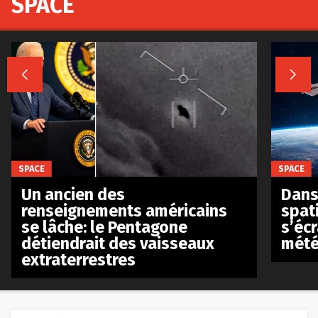
SPACE


SPACE
SPACE
Un ancien des
Dans 
renseignements américains
spat
se lâche: le Pentagone
s’écr
détiendrait des vaisseaux
mété
extraterrestres