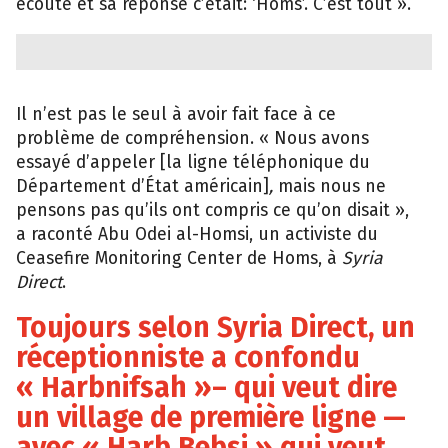
écouté et sa réponse c’était: ‘Homs’. C’est tout ».
Il n’est pas le seul à avoir fait face à ce
problème de compréhension. « Nous avons
essayé d’appeler [la ligne téléphonique du
Département d’État américain]
,
mais nous ne
pensons pas qu’ils ont compris ce qu’on disait »,
a raconté Abu Odei al-Homsi, un activiste du
Ceasefire Monitoring Center de Homs, à
Syria
Direct
.
Toujours selon Syria Direct, un
réceptionniste a confondu
« Harbnifsah »– qui veut dire
un village de première ligne —
avec « Harb Bebsi » qui veut