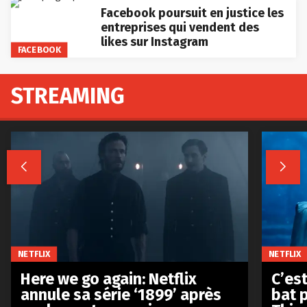
Facebook poursuit en justice les
entreprises qui vendent des
likes sur Instagram
FACEBOOK
STREAMING


NETFLIX
NETFLIX
Here we go again: Netflix
C’est
annule sa série ‘1899’ après
bat p