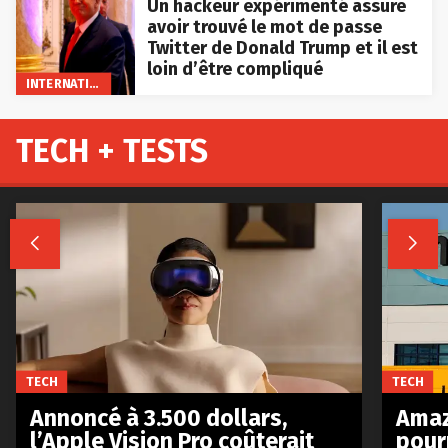
Un hackeur expérimenté assure
avoir trouvé le mot de passe
Twitter de Donald Trump et il est
loin d’être compliqué
INTERNATIONAL
TECH + TESTS


TECH
TECH
Annoncé à 3.500 dollars,
Amaz
l’Apple Vision Pro coûterait
pour