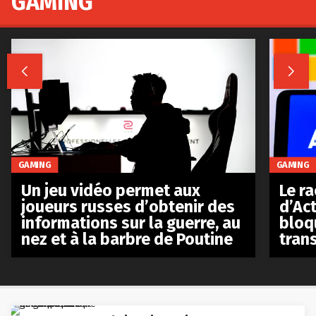
GAMING


GAMING
GAMING
Le r
Un jeu vidéo permet aux
d’Act
joueurs russes d’obtenir des
bloq
informations sur la guerre, au
tran
nez et à la barbre de Poutine