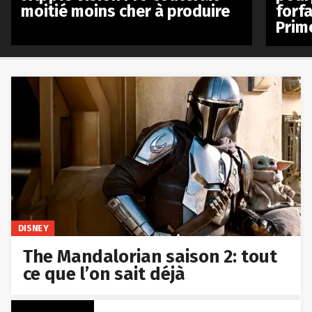
moitié moins cher à produire
forfa
Prim
DISNEY
The Mandalorian saison 2: tout
ce que l’on sait déjà