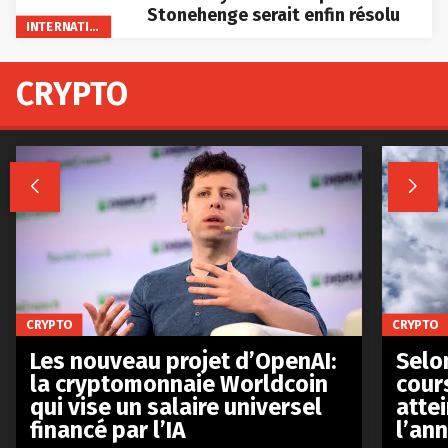
Stonehenge serait enfin résolu
INTERNATIONAL
CRYPTO


CRYPTO
CRYPTO
Les nouveau projet d’OpenAI:
Selo
la cryptomonnaie Worldcoin
cours
qui vise un salaire universel
atte
financé par l’IA
l’an