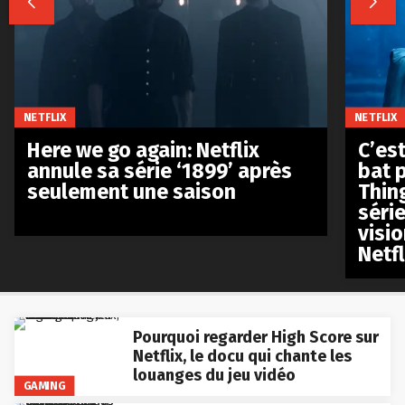


NETFLIX
NETFLIX
Here we go again: Netflix
C’est
annule sa série ‘1899’ après
bat p
seulement une saison
Thin
séri
visio
Netfl
Pourquoi regarder High Score sur
Netflix, le docu qui chante les
louanges du jeu vidéo
GAMING