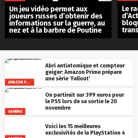
Le r
Un jeu vidéo permet aux
d’Act
joueurs russes d’obtenir des
bloq
informations sur la guerre, au
tran
nez et à la barbre de Poutine
Abri antiatomique et compteur
geiger: Amazon Prime prépare
une série ‘Fallout’
AMAZON PRIME VIDEO
On partirait sur 399 euros pour
la PS5 lors de sa sortie le 20
novembre
GAMING
Voici les 15 meilleures
exclusivités de la PlayStation 4