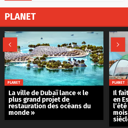
PLANET


PLANET
PLANET
La ville de Dubaï lance « le
Il fa
plus grand projet de
en E
restauration des océans du
l’été
monde »
mois
siècl