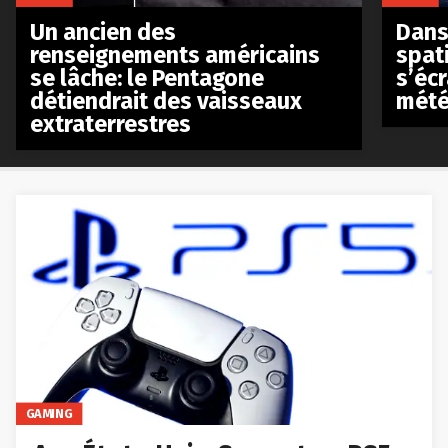
Un ancien des
Dans 
renseignements américains
spat
se lâche: le Pentagone
s’écr
détiendrait des vaisseaux
mété
extraterrestres
GAMING