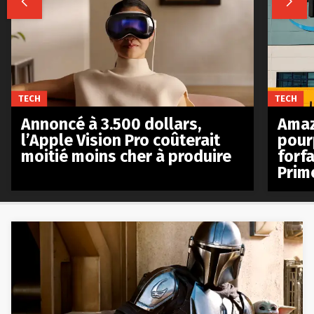


TECH
TECH
Annoncé à 3.500 dollars,
Amaz
l’Apple Vision Pro coûterait
pour
moitié moins cher à produire
forfa
Prim