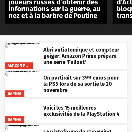
d’Act
joueurs russes d’obtenir des
bloq
informations sur la guerre, au
tran
nez et à la barbre de Poutine
Abri antiatomique et compteur
geiger: Amazon Prime prépare
une série ‘Fallout’
AMAZON PRIME VIDEO
On partirait sur 399 euros pour
la PS5 lors de sa sortie le 20
novembre
GAMING
Voici les 15 meilleures
exclusivités de la PlayStation 4
GAMING
La plateforme de streaming