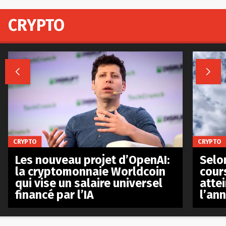
CRYPTO


CRYPTO
CRYPTO
Les nouveau projet d’OpenAI:
Selo
la cryptomonnaie Worldcoin
cours
qui vise un salaire universel
atte
financé par l’IA
l’an