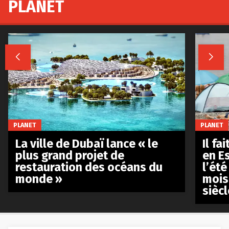
PLANET


PLANET
PLANET
La ville de Dubaï lance « le
Il fa
plus grand projet de
en E
restauration des océans du
l’été
monde »
mois
siècl