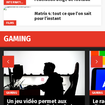
INTERNATIONAL
Matrix 4: tout ce que l’on sait
pour l’instant
FILMS
GAMING


GAMING
GAMING
Le r
Un jeu vidéo permet aux