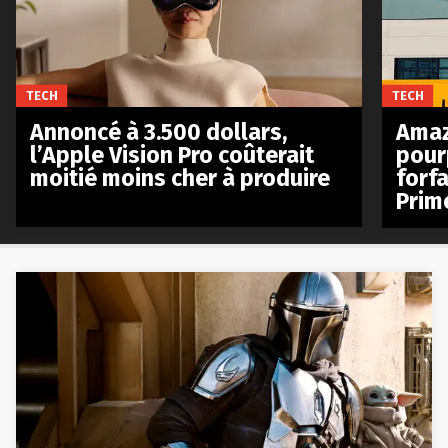
TECH
TECH
Annoncé à 3.500 dollars,
Amaz
l’Apple Vision Pro coûterait
pour
moitié moins cher à produire
forfa
Prim