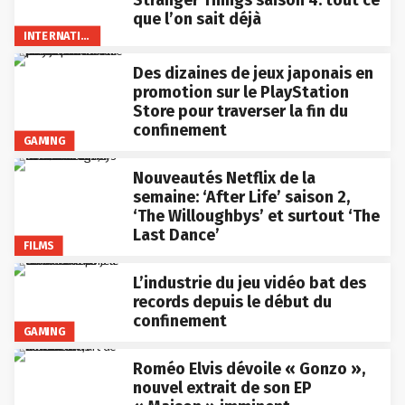
Stranger Things saison 4: tout ce
que l’on sait déjà
INTERNATIONAL
Des dizaines de jeux japonais en
promotion sur le PlayStation
Store pour traverser la fin du
confinement
GAMING
Nouveautés Netflix de la
semaine: ‘After Life’ saison 2,
‘The Willoughbys’ et surtout ‘The
Last Dance’
FILMS
L’industrie du jeu vidéo bat des
records depuis le début du
confinement
GAMING
Roméo Elvis dévoile « Gonzo »,
nouvel extrait de son EP