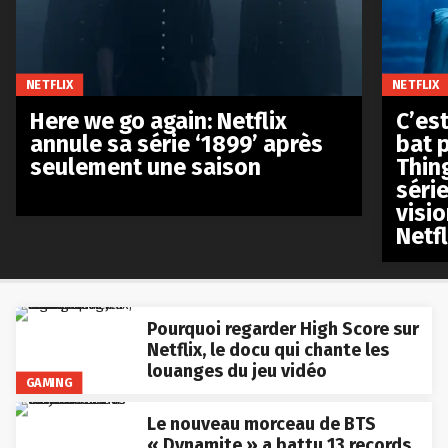
NETFLIX
NETFLIX
Here we go again: Netflix
C’est
annule sa série ‘1899’ après
bat p
seulement une saison
Thin
séri
visio
Netfl
Pourquoi regarder High Score sur
Netflix, le docu qui chante les
louanges du jeu vidéo
GAMING
Le nouveau morceau de BTS
« Dynamite » a battu 13 records