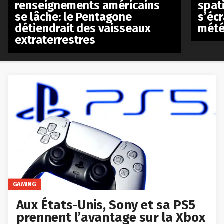
renseignements américains
spat
se lâche: le Pentagone
s’écr
détiendrait des vaisseaux
mété
extraterrestres
GAMING
Aux États-Unis, Sony et sa PS5
prennent l’avantage sur la Xbox