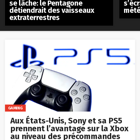
se lâche: le Pentagone
s’écr
détiendrait des vaisseaux
mété
extraterrestres
GAMING
Aux États-Unis, Sony et sa PS5
prennent l’avantage sur la Xbox
au niveau des précommandes