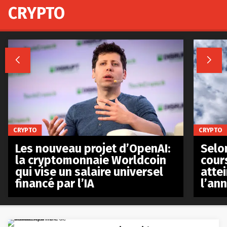
CRYPTO


CRYPTO
CRYPTO
Les nouveau projet d’OpenAI:
Selo
la cryptomonnaie Worldcoin
cours
qui vise un salaire universel
atte
financé par l’IA
l’an