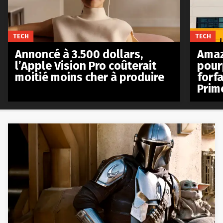
TECH
TECH
Annoncé à 3.500 dollars,
Amaz
l’Apple Vision Pro coûterait
pour
moitié moins cher à produire
forfa
Prim