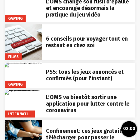
L’OMS change son fusil d’épaule
et encourage désormais la
pratique du jeu vidéo
GAMING
6 conseils pour voyager tout en
restant en chez soi
FILMS
PS5: tous les jeux annoncés et
confirmés (pour l’instant)
GAMING
L’OMS va bientôt sortir une
application pour lutter contre le
coronavirus
INTERNATIONAL
02:00
Confinement: ces jeux gratuits à
télécharger pour passer le