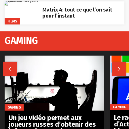
Matrix 4: tout ce que l’on sait
pour l’instant
FILMS
GAMING


GAMING
GAMING
Le r
Un jeu vidéo permet aux
d’Act
joueurs russes d’obtenir des