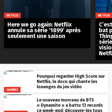
NETFLIX
NETFLIX
Here we go again: Netflix
C’est
annule sa série ‘1899’ après
bat p
seulement une saison
Thin
séri
visio
Netfl
Pourquoi regarder High Score sur
Netflix, le docu qui chante les
louanges du jeu vidéo
GAMING
Le nouveau morceau de BTS
« Dynamite » a battu 13 records
ce week-end: découvre-les tous