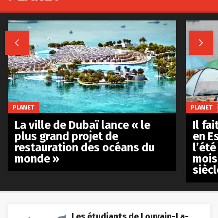


PLANET
PLANET
La ville de Dubaï lance « le
Il fa
plus grand projet de
en E
restauration des océans du
l’été
monde »
mois
siècl
Les étudiants de Louvain-La-