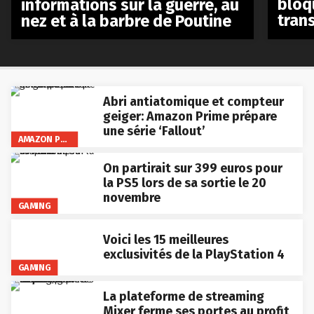
bloq
informations sur la guerre, au
tran
nez et à la barbre de Poutine
Abri antiatomique et compteur
geiger: Amazon Prime prépare
une série ‘Fallout’
AMAZON PRIME VIDEO
On partirait sur 399 euros pour
la PS5 lors de sa sortie le 20
novembre
GAMING
Voici les 15 meilleures
exclusivités de la PlayStation 4
GAMING
La plateforme de streaming
Mixer ferme ses portes au profit